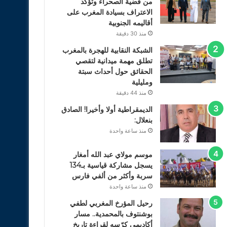
من قضية الصحراء وتؤكد
الاعتراف بسيادة المغرب على
أقاليمه الجنوبية
منذ 30 دقيقة
الشبكة النقابية للهجرة بالمغرب
تطلق مهمة ميدانية لتقصي
الحقائق حول أحداث سبتة
ومليلية
منذ 44 دقيقة
الديمقراطية أولا وأخيرا! الصادق
بنعلال:
منذ ساعة واحدة
موسم مولاي عبد الله أمغار
يسجل مشاركة قياسية بـ134
سربة وأكثر من ألفي فارس
منذ ساعة واحدة
رحيل المؤرخ المغربي لطفي
بوشنتوف بالمحمدية.. مسار
أكاديمي كرّسه لقراءة تاريخ