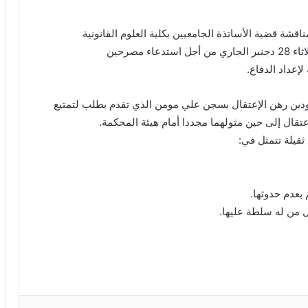
اقشة قضية الأساتذة الجامعيين بكلية العلوم القانونية
والإقتصادية جامعة الحسن الأول بسطات إلى جلسة الثلاثاء 28 دجنبر الجاري من أجل استدعاء مصرحين
إعداد الدفاع.
ب الهيئة لدفاع المتهمين (2) الموجودين رهن الإعتقال بسجن علي مومن الذي تقدم بطلب لتمتيع
تقال إلى حين مثولهما مجددا أمام هيئة المحكمة.
يلة تتمثل في:
بعدم حدوثها.
ن له سلطة عليها.