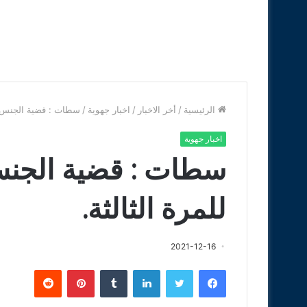
الرئيسية
/
أخر الاخبار
/
اخبار جهوية
/
سطات : قضية الجنس مق
اخبار جهوية
سطات : قضية الجنس
للمرة الثالثة.
2021-12-16
فيسبوك
تويتر
لينكدإن
‏Tumblr
بينتيريست
‏Reddit