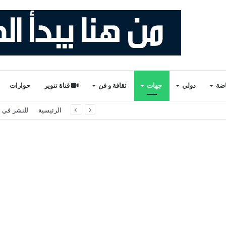
اضة
دولي
جهات
ثقافة و فن
قناة تنوير
حوارات
ة لتقصي الحقائق حول أحداث سبتة ومليلية
الرئيسية
للنشر في ت