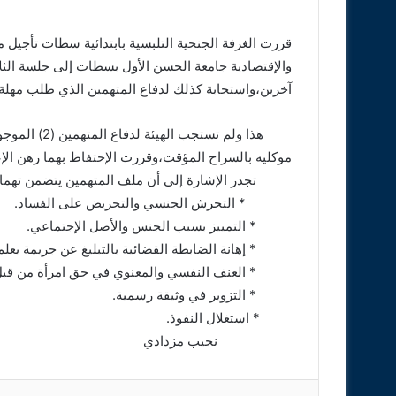
قررت الغرفة الجنحية التلبسية بابتدائية سطات تأجيل من
آخرين،واستجابة كذلك لدفاع المتهمين الذي طلب مهلة ل
هذا ولم تستج
موكليه بالسراح المؤقت،وقررت الإحتفاظ بهما رهن الإع
تجدر الإشارة إلى أن ملف المتهمين يتضمن تهما ثق
* التحرش الجنسي والتحريض على الفساد.
* التمييز بسبب الجنس والأصل الإجتماعي.
* إهانة الضابطة القضائية بالتبليغ عن جريمة يعلم 
* العنف النفسي والمعنوي في حق امرأة من قبل م
* التزوير في وثيقة رسمية.
* استغلال النفوذ.
نجيب مزدادي