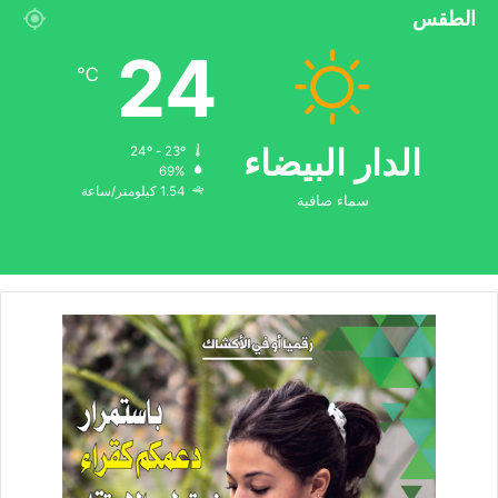
الطقس
24
℃
الدار البيضاء
24º - 23º
69%
1.54 كيلومتر/ساعة
سماء صافية