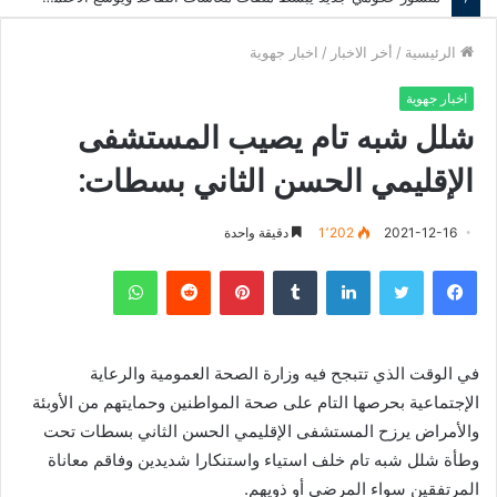
الرئيسية
/
أخر الاخبار
/
اخبار جهوية
اخبار جهوية
شلل شبه تام يصيب المستشفى
الإقليمي الحسن الثاني بسطات:
2021-12-16
1٬202
دقيقة واحدة
فيسبوك
تويتر
لينكدإن
‏Tumblr
بينتيريست
‏Reddit
واتساب
في الوقت الذي تتبجح فيه وزارة الصحة العمومية والرعاية
الإجتماعية بحرصها التام على صحة المواطنين وحمايتهم من الأوبئة
والأمراض يرزح المستشفى الإقليمي الحسن الثاني بسطات تحت
وطأة شلل شبه تام خلف استياء واستنكارا شديدين وفاقم معاناة
المرتفقين سواء المرضى أو ذويهم.