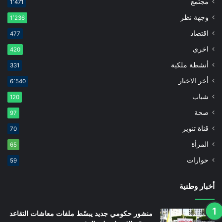
مجتمع
1٬471
وجهة نظر
1٬236
اقتصاد
477
اخرى
420
أنشطة ملكية
331
أخر الاخبار
6٬540
شباب
120
صحة
97
قناة تنوير
70
المرأة
65
حوارات
59
أخبار وطنية
منشور حكومي جديد يبسّط ملفات معاشات التقاعد