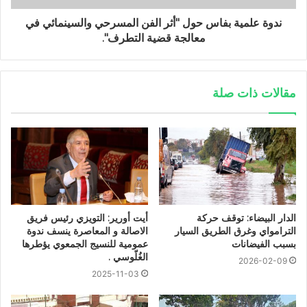
ندوة علمية بفاس حول "أثر الفن المسرحي والسينمائي في
معالجة قضية التطرف".
مقالات ذات صلة
الدار البيضاء: توقف حركة
أيت أورير: التويزي رئيس فريق
الترامواي وغرق الطريق السيار
الاصالة و المعاصرة ينسف ندوة
بسبب الفيضانات
عمومية للنسيج الجمعوي يؤطرها
الغُلّوسي .
2026-02-09
2025-11-03