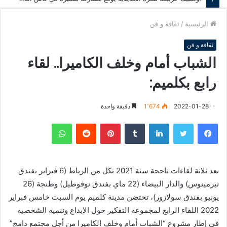
الرئيسية
/
ثقافة و فن
ثقافة و فن
الشباب أمام وخلف الكاميرا.. لقاء
رابع بكلميم:
2022-01-28
1٬674
دقيقة واحدة
فيسبوك
تويتر
لينكدإن
‏Tumblr
بينتيريست
‏Reddit
واتساب
بعد ثلاثة لقاءات ناجحة سنة 2021 بكل من الرباط (6 فبراير بفندق
تيرمينوس) والدار البيضاء (22 ماي بفندق نوفوطيل) وطنجة (26
يونيو بفندق سولازور)، تحتضن مدينة كلميم يوم السبت خامس فبراير
2022 اللقاء الرابع لمجموعة التفكير حول الإبداع وتنمية الشخصية
في إطار مشروع “الشباب أمام وخلف الكاميرا من أجل مجتمع دامج”