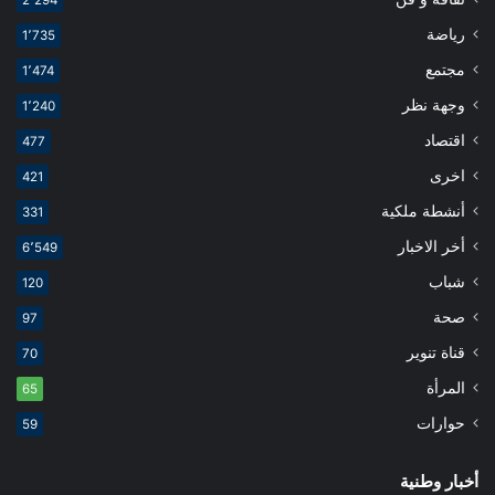
رياضة
1٬735
مجتمع
1٬474
وجهة نظر
1٬240
اقتصاد
477
اخرى
421
أنشطة ملكية
331
أخر الاخبار
6٬549
شباب
120
صحة
97
قناة تنوير
70
المرأة
65
حوارات
59
أخبار وطنية