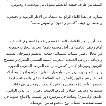
المنفذ من طرف جمعية أنديفيلم بتمويل من مؤسسة دروسوس.
تشارك في هذا اللقاء الرابع ثلة منتقاة من الأطر التربوية والجمعوية
والفنية من جهتي “كلميم واد نون” و”سوس ماسة”.
يذكر أن برنامج اللقاءات السابقة تضمن تقديما لمشروع “الشباب
أمام وخلف الكاميرا من أجل مجتمع دامج” وتعريفا بتجارب جمعوية
في مجال تأطير الشباب سينمائيا (جمعية أنديفيلم ومهرجان السينما
والإعاقة بالرباط، الجمعية المغربية لتنمية السمعي البصري والمسرح
التربوي ومهرجان كاميرا كيدس بالرباط، المرصد المغربي للصورة
والوسائط ومهرجان رأس سبارطيل الدولي للفيلم بطنجة) ومداخلات
لمبدعين سينمائيين (المخرج عبد السلام الكلاعي والممثلة سليمة
بنمومن) وأساتذة جامعيين وباحثين أكاديميين ومديري مهرجانات
سينمائية وغيرهم (حمادي كيروم، الحبيب ناصري، عز الدين الوافي،
عايدي أوغاشوي) ونقاشا في موضوع دور السينما والإبداع عموما في
تنمية شخصية الشباب توج بمجموعة من التوصيات.