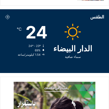
الطقس
24
℃
الدار البيضاء
24º - 23º
69%
1.54 كيلومتر/ساعة
سماء صافية