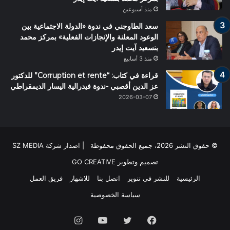
منذ أسبوعين
سعد الطاوجني في ندوة «الدولة الاجتماعية بين
الوعود المعلنة والإنجازات الفعلية» بمركز محمد
بنسعيد آيت إيدر
منذ 3 أسابيع
قراءة في كتاب: “Corruption et rente” للدكتور
عز الدين أقصبي -ندوة فيدرالية اليسار الديمقراطي
2026-03-07
© حقوق النشر 2026، جميع الحقوق محفوظة | اصدار شركة SZ MEDIA
تصميم وتطوير
GO CREATIVE
الرئيسية
للنشر في تنوير
اتصل بنا
للاشهار
فريق العمل
سياسة الخصوصية
فيسبوك
تويتر
يوتيوب
انستقرام