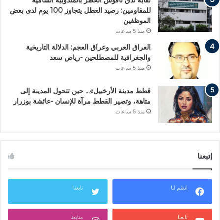
نقابة تدق ناقوس الخطر بالمندوبية السامية
للمقاومين: رصيد العطل يتجاوز 100 يوم لدى بعض
الموظفين
منذ 5 ساعات
العراق العربي وعراق العجم: الدلالة التاريخية
والجغرافية للمصطلحين -رياض سعد
منذ 5 ساعات
قطط مدينة الأرخبيل»… حين تتحول المدينة إلى
متاهة، وتصير القطط مرآة للإنسان -عائشة بوزرار
منذ 5 ساعات
إتبعنا
انظم لنا
تابعنا
تابعنا
متابعنا