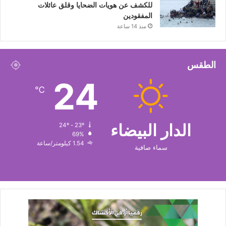
للكشف عن هويات الضحايا وقلق عائلات
المفقودين
منذ 14 ساعة
الطقس
24
℃
الدار البيضاء
24º - 23º
69%
1.54 كيلومتر/ساعة
سماء صافية