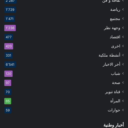
ثقافة و فن
2٬287
رياضة
1٬729
مجتمع
1٬471
وجهة نظر
1٬236
اقتصاد
477
اخرى
420
أنشطة ملكية
331
أخر الاخبار
6٬541
شباب
120
صحة
97
قناة تنوير
70
المرأة
65
حوارات
59
أخبار وطنية