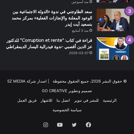
منذ أسبوعين
سعد الطاوجني في ندوة «الدولة الاجتماعية بين
الوعود المعلنة والإنجازات الفعلية» بمركز محمد
بنسعيد آيت إيدر
منذ 3 أسابيع
قراءة في كتاب: “Corruption et rente” للدكتور
عز الدين أقصبي -ندوة فيدرالية اليسار الديمقراطي
2026-03-07
© حقوق النشر 2026، جميع الحقوق محفوظة | اصدار شركة SZ MEDIA
تصميم وتطوير
GO CREATIVE
الرئيسية
للنشر في تنوير
اتصل بنا
للاشهار
فريق العمل
سياسة الخصوصية
فيسبوك
تويتر
يوتيوب
انستقرام