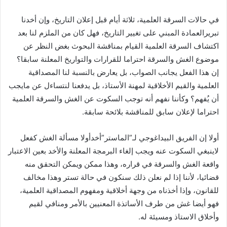
في حالات السرقة العلمية، ثلاثة أيام قبل إعلان التاريخ، وإن أخدنا
تبريرالعمادة المبني على تغيير التاريخ، فهل كان من الملزم لنا بعد
اكتشاف السرقة العلمية القيام بمناقشة البحوث بغض النظر عن
موضوع الغش والسرقة احتراما للقرارات والتواريخ المعلنة سابقا؟
إن هذا الفعل يجانب الصواب، بل يعارض بالنسبة لنا المصداقية
العلمية والقيم الأخلاقية لمهنة الأستاذ، بل يدفعنا لنتساءل عن مايجب
أن يُفهم؟ وكأننا نفهم أنه توجب السكوت عن الغش والسرقة العلمية
احتراما لإعلان سابق للمناقشة بلائحة سابقة.
أولا إن الفريق البيداغوجي لـ”الماستر”أخدأولا مسألة الغش كفعل
لاينبغي السكوت عنه ويجب إلغاء البرمجة المعلنة والأخد بعين الاعتبار
واقعة الغش والسرقة في قراره، وهذا ممكن ويمكن التحقق منه
قضائيا، لأننا إذا لم نعلن ذلك سنكون في حالة تستر وهذا مخالف
للقانون، وإذا أخذناه من وجهة أخلاقية ومفهوم المصداقية العلمية،
فهو أيضا غش من طرف الأساتذة المعنيين بالأمر ومنافي لقيم
وأخلاق الاستاذ ومسيئة له.