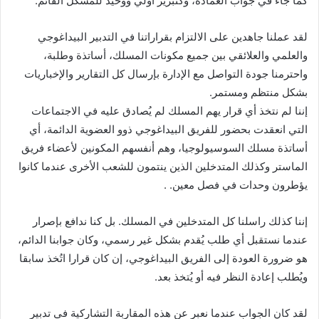
كما جاء في جواب العمادة، وكتبرير أولي ووحيد للمشكل القائم.
لقد عملنا جاهدين على الالتزام بقراراتنا في التدبير البيداغوجي
والعلمي والعلائقي بين جميع مكونات المسلك، أساتذة وطلبة،
واحترمنا جودة التواصل مع الإدارة بإرسال كل التقارير والإخباريات
بشكل منتظم ومستمر.
إننا لم نتخذ أي قرار يهم المسلك لم يُصادق عليه في الاجتماعات
التي انعقدت بحضور للفريق البيداغوجي ذوو العضوية الدائمة، أي
أساتذة مسلك السوسيولوجيا، وهم أنفسهم المكونين لأعضاء فريق
الماستر وكذلك المتدخلين الذين ينتمون للشعب الأخرى عندما كانوا
يؤطرون وحدات في فصل معين. .
إننا كذلك راسلنا كل المتدخلين في المسلك. بل كنا ندافع بإصرار
عندما نستقبل أي طلب يُقدم بشكل غير رسمي، وكان جوابنا الدائم،
هو ضرورة العودة إلى الفريق البيداغوجي، إن كان قرارا اتُخذ سابقا
ويُطلب إعادة النظر فيه أو يُتخذ بعد.
لقد كان الجواب عندما نعبر عن هذه المقاربة التشاركية في تدبير