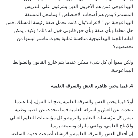
البيداغوجي فمن هم الآخرون الذين يشرفون على التدريس
المستمر؟ ومن هم أصحاب الاختصاص ؟ ومامحل المنسقة
البيداغوجبة من “الإعراب”وان كانت تحمل صفة رئيسة المسلك، فمن
حل محلها وبأي صفة وبأي حق قانوني خول له ذلك؟ وكيف يمكن
لهاته اللجنة البيداغوجية مناقشة ثمانية بحوث ماستر ليسوا من
تخصصهم؟
ولكن يبدوا أن كل شيء ممكن عندما يتم خارج القانون والضوابط
البيداغوجية.
4ـ فيما يخص ظاهرة الغش والسرقة العلمية
أولا فيما يخص الغش والسرقة العلمية يصح لنا القول، إننا عندما
نتحدث عن الغش والسرقة العلمية فإننا نتحدث عن قضية وطنية
تمس كل مؤسسات التعليم والتربية و كل مؤسسات التعليم العالي
والإنتاج العلمي، ويكفي مانراه ونسمعه يوميا.
إن أفعال الغش والسرقة العلمية والارتشاء أصبحت حديث الساعة،