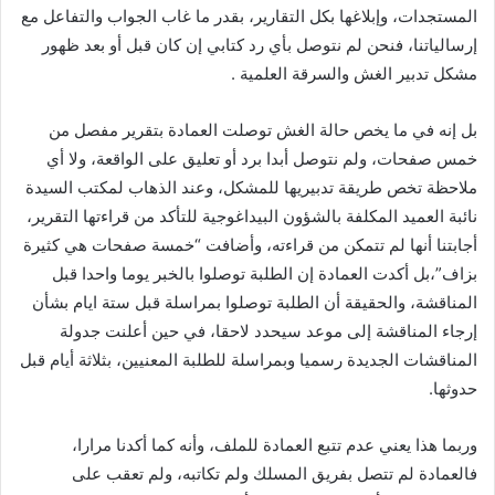
المستجدات، وإبلاغها بكل التقارير، بقدر ما غاب الجواب والتفاعل مع
إرسالياتنا، فنحن لم نتوصل بأي رد كتابي إن كان قبل أو بعد ظهور
مشكل تدبير الغش والسرقة العلمية .
بل إنه في ما يخص حالة الغش توصلت العمادة بتقرير مفصل من
خمس صفحات، ولم نتوصل أبدا برد أو تعليق على الواقعة، ولا أي
ملاحظة تخص طريقة تدبيريها للمشكل، وعند الذهاب لمكتب السيدة
نائبة العميد المكلفة بالشؤون البيداغوجية للتأكد من قراءتها التقرير،
أجابتنا أنها لم تتمكن من قراءته، وأضافت “خمسة صفحات هي كثيرة
بزاف”،بل أكدت العمادة إن الطلبة توصلوا بالخبر يوما واحدا قبل
المناقشة، والحقيقة أن الطلبة توصلوا بمراسلة قبل ستة ايام بشأن
إرجاء المناقشة إلى موعد سيحدد لاحقا، في حين أعلنت جدولة
المناقشات الجديدة رسميا وبمراسلة للطلبة المعنيين، بثلاثة أيام قبل
حدوثها.
وربما هذا يعني عدم تتبع العمادة للملف، وأنه كما أكدنا مرارا،
فالعمادة لم تتصل بفريق المسلك ولم تكاتبه، ولم تعقب على