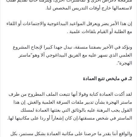
لاستعمالها خارج أوقات التدريس المخصص لنا.
إن هذا الأمر يضر ويعرقل المواعيد البيداغوجية والاجتماعات أو اللقاء
مع الطلبة أو القيام بلقاءات علمية .
ونؤكد في الأخير بصفتنا منسقة، نبدل جهدا كبيرا لإنجاح المشروع
العلمي الذي نسهر عليه مع الفريق البيداغوجي ألا وهو”ماستر
الهجرة”.
2ـ في مايخص تتبع العمادة
لقد أكدت العمادة كتابة وقولا أنها تتبعت الملف المطروح من طرف
ماستر الهجرة بشأن تدبير ملفات السرقة العلمية والغش. إن هذا
القول يجب البرهنة عليه بالوثائق التي بعثتها العمادة لمسلك
الماستر في شخص منسقتها،إن كان إشعارأ أو ردا على مكاتبتها لها.
والواقع أننا بقدر ما حرصنا على مكاتبة العمادة بشكل مستمر، بكل