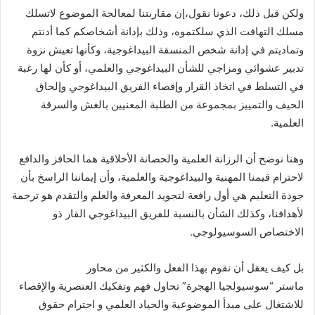
ولكن قبل ذلك، دعونا نقول،إن مقاربتنا لمعالجة الموضوع لاتسلك
مسلك التهافت الذي سلكتموه، وذلك بإدانة أشخاصكم كما أدنتم
وتماديتم في إدانة شخص المنسقة البيداغوجية، وكأنها تعيش نزوة
تدبير عشوائي ومزاجي للشأن البيداغوجي والعلمي، أو كأن لها رغبة
في التسلط في اتخاذ القرار وإقصاء الفريق البيداغوجي وإلحاق
الحيف والتمييز بمجموعة من الطلبة المعنيين بالغش والسرقة
العلمية.
وهنا نوضح أن الرزانة العلمية والحصانة الأخلاقية هما الحافز والدافع
لاحترام قيمنا المهنية والبيداغوجية والعلمية، وأن إيماننا الراسخ بأن
جودة التعليم هي أول رافعة لتجويد المعرفة والعلم والتقدم هو ترجمة
لأهدافنا، وكذلك الشأن بالنسبة للفريق البيداغوجي القار ذو
الاختصاص السوسيولوجي.
بل كيف يعقل أن نقوم بهذا الفعل والكثير من محاور
ماستر “سوسيولجيا الهجرة” تحاول فهم وتفكيك العنصرية والإقصاء
للاشتغال على مبدأ الموضوعية والحياد العلمي و احترام حقوق