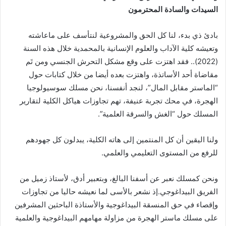
السيدات والسادة المحترمون
بادئ ذي بدء، لنا كل الحق والمشروعية لنتأسف على ماعاشته
وتعيشه كلية الآداب والعلوم الإنسانية بالمحمدية خلال هذه السنة
(2022).. فقد اهتزت على وقع مشكل التحرش الجنسي ومن تَم
مقاضاة أحد الأساتذة، واهتزت بعده أيضا من خلال كتابات حول
“الماستر مقابل المال”، لنجد أنفسنا، نحن مسلك سوسيولوجيا
الهجرة، في محك تجربة عنيفة، تهم تجاوزات هياكل الكلية لتقارير
المسلك حول “الغش والسرقة العلمية”.
ولنا اليقين أن كل المنتمين إلى هاته الكلية، يبدلون كل جهودهم
للرفع من المستوى التعليمي والعلمي.
ونحن كمسلك نعبر عن أسفنا البالغ، وبتعبير أدق، لأستاذ زميل من
الفريق البيداغوجي.إذ نشعر بالأسى لما نعيشه حاليا من تجاوزات
وإقصاء في حق المنسقة البيداغوجية والأستاذة الباحثين المشرفين
على مسلك ماستر الهجرة من مزاولة مهامهم البيداغوجية والعلمية