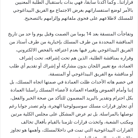
قراراتنا.. وكما أكدنا سابقا، فهي بدأت باستقبال الطلبة المعنيين
بالأمر لوضع استفساراتهم بغرض الاجتماع مع الفريق البيداغوجي
للمسلك لاطلاعهم على فحوى ملفاتهم وإلزامهم بالتصحيح.
وتفاجأت المنسقة بعد 14 يوما من الصمت وقبل يوم وا حد من تاريخ
المناقشة المحددة من طرف المسلك بإخبارية من طرف أستاذ من
الفريق البيداغوجي يقرر فيها بعدم اعترافه بالفحص الالكتروني،
وقراره بمناقشة الطلبة، الذين هم تحت إشرافه، تحت إشراف
العمادة، مع تغيير اللجان بدون مشاركة أو إشراك أو تقديم أي طلب
أو مناقشة مع الفريق البيداغوجي أو المنسقة.
في خضم هاته الأحداث ظلت العمادة في صمتها اتجاه المسلك، بل
إننا وأمام الغموض وإقصاء العمادة لأعضاء المسلك راسلنا العمادة
بكل احترام وتقدير بالبريد المضمون للتأكد من صحة الخبر والفعل،
أي تجاوز قرارات مسلك سوسيولوجيا الهجرة، ولم تصدر جوابا رغم
توصلها بالمراسلة. بل تم عرض المشكل على مجلس الكلية مرتين
ومكتب الشعبة، واتخذت قرارات تلزمنا بالقيام بأفعال تخالف
القرارات البيداغوجية التي تمت في داخلالمسلك، وأهمها هو تجاوز
حالات الغش والسرقة العلمية .