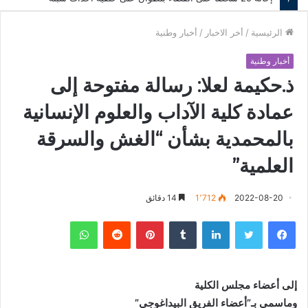
الرئيسية
/
أخر الاخبار
/
أخبار وطنية
أخبار وطنية
ذ.حكيمة لعلا: رسالة مفتوحة إلى
عمادة كلية الآداب والعلوم الإنسانية
بالمحمدية بشأن “الغش والسرقة
العلمية”
2022-08-20
1٬712
14 دقائق
فيسبوك
تويتر
لينكدإن
‏Tumblr
بينتيريست
‏Reddit
واتساب
إلى أعضاء مجلس الكلية
وماسمي بـ”أعضاء الفريق البيداغوجي”