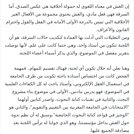
إن الغش في معناه اللغوي له حمولة أخلاقية هي عكس الصدق، أما
السرقة فهي فعل مادي، والغش يحتوي مجموعة من الأفعال الغير
الأخلاقية التي تمس بالدرجة الأولى الأمانه في الفعل والقول واحترام
القانون والأعراف.
ومن التعليلات التي أدلت بها العمادة لتكذيب حالات السرقة، هو أن
اللجنة تتكون من أستاذ واحد، وهي حتما كانت على علم، لأنها توصلت
بتقرير مفصل في الموضوع، والذي يذكر أسماء أعضاء اللجنة.
وهنا نعلن أنه خلال تكوين أي لجنة، فهناك تقسيم للمهام.. فمهمة
الفحص كانت من اختصاص أستاذة باحثة تكونت من طرف الجامعة
في استعمال العقل الإلكتروني، وأستاذ باحث له كل الكفاءات العلمية
في الموضوع، فهو يدرس مادتين، الأولى في موضوع بناء مشروع
البحث، والثانية في تقنيات كتابة البحوث، واصدر كتابين أولهما
“الامتحانات في الجامعة المغربية بين التقييم والتقويم”، والثاني هو
“الوجيز في قواعد كتابة البحوث الجامعية”،وسبق له أن نظم ندوة
حول الغش بداخل مؤسستنا، وهو الذي خولنا له ترأس اللجنة بعد
مصادقة الجميع عليها.