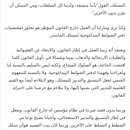
المسلك، القول”بأننا منسقة، ولدينا كل السلطات، ومن الممكن أن
نقرر بدون الآخرين”.
وكنا نرى ومازلنا أن العمل خارج القانون المؤطر هو تجاوز لمقتضيات
دفتر الضوابط البيداغوجية لمسلك الماستر.
ونعتقد أنه ربما العمل في إطار القانون، والابتعاد عن العشوائية
والطلبات الارتجالية والذهاب يمينا وشمالا في تأويل القانون كلما
اقتضت الحاجة، هو السلوك المشاع، ولكنه ليس بالسليم بالنسبة لنا
ولقراءتنا وفهمنا لدفتر الضوابط البيداغوجية، ولا بالنسبة للمفهوم
القيمي لفعل التنسيق والتدبير للمسلك، وهو لايتلاءم أيضا مع القيم
العلمية للتدبير التي نصبوا إليها، ولا يتلاءم مع حرصنا على احترام
القانون.
وربما بدون قصد ضربنا في نظام مؤسس له خارج القانون، ويفعل
في إطار التنسيق والتدبير الاستعجالي، وأحيانا يصبح نوعا من
الشطط و التسلط على الآخرين. وربما كان بيت القصيد هوأن نسلك