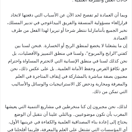
وبما أن العمادة لم تفصح لحد الآن عن الأسباب التي دفعتها لاتخاد
قرارإلغاء مسؤولية المنسقة والفريق البيداغوجي في تدبير المسلك،
نخبر الجميع بأننامازلنا ننتظر شرحا أو تبريرا لهذا الفعل من طرف
العمادة.
إن ما يشغلنا لا يخضع لمنطق الربح أو الخسارة. .فنحن لسنا بين
كفتي”الرابح والمربوح”، ولسنا في منطق التمييز والأفضليات، بل
نحن كذلك لسنا في منطق الإنسانية التي لاتحترم المساواة واحترام
حق تكافؤ الفرص وحفظ الأمانة العلمية.. بل على عكس ذلك، نحن
معنيون بصفة مباشرة بالمشاركة في إيقاف المتاجرة في العلم
والمعرفة ومحاربة ودحض كل الاستراتيجيات والوسائل والأساليب
التي تمكن من ذلك.
لذلك، نحن مجبرون إن كنا منخرطين في مشاريع التنمية التي يعيشها
المغرب بأن نكون موضوعيين.. وبالتلي علينا أن نتقبل أن الوضع
يحتاج إلى إعادة بناء المصداقية العلمية والكفاءة في عرينيها الأول،
أي المؤسسات التي تشتغل على العلم والمعرفة، فلربما أفلحلنا في