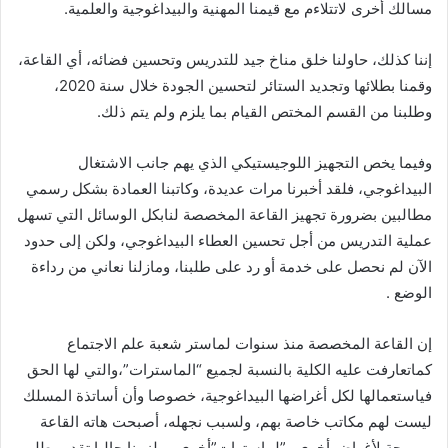
مسالك أخرى لاتتلاءم مع قيمنا المهنية والبيداغوجية والعلمية.
إننا كذلك، حاولنا خلق مناخ جيد للتدريس وتحسين فضائه، أي القاعة،
وقمنا بطلائها وتجديد الستائر لتحسين الجودة خلال سنة 2020،
وطلبنا من القسم المختص القيام بما يلزم ولم يتم ذلك.
وفيما يخص التجهيز اللوجيستيكي الذي يهم جانب الاشتغال
البيداغوجي، فلقد أخبرنا مرات عديدة، وكاتبنا العمادة بشكل رسمي
مطالبين بضرورة تجهيز القاعة المخصصة لنابكل الوسائل التي تسهل
عملية التدريس من أجل تحسين العطاء البيداغوجي، ولكن إلى حدود
الآن لم نحصل على خدمة أو رد على طلبنا، ومازلنا نعاني من رداءة
الوضع .
إن القاعة المخصصة منذ سنوات لماستر شعبة علم الاجتماع
كماتعارفت عليه الكلية بالنسبة لجميع “الماسترات”،والتي لها الحق
فياستعمالها لكل أغراضها البيداغوجية، خصوصا وأن أساتذة المسلك
ليست لهم مكاتب خاصة بهم، ولسبب نجهله، أصبحت هاته القاعة
مبرمجة لأغراض أخرى و”لماسترات”أخرى، ويلزمنا حاليا تقديم طلب