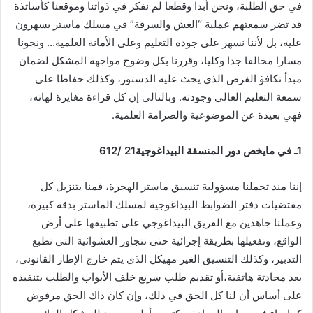
في حق الطلبة، ونحن أبدا وقطعا لم نفكر في ذواتنا وموقعنا كأساتذة
قد تضر سمعتهم عملية “الغش والسرقة” في مسلك ماستر يسهرون
عليه، بل لأننا نسهر على جودة التعليم وعلى الأمانة العلمية… ونحونا
مسارا مخالفا جدا وكليا، وقررنا بكل وضوح مواجهة المشكل لضمان
مبدأ تكافؤ الفرص الذي يحث عليه الدستور، وكذلك حفاظا على
سمعة التعليم العالي وجودته. وبالتالي إن كل قراءة مغايرة لهاته،
فهي بعيدة عن الموضوعية والصرامة العلمية.
1ـ في مايخص دور المنسقة البيداغوجية21 /612
إننا مند تحملنا مسؤولية تنسيق ماستر الهجرة، قمنا بتنزيل كل
مقتضيات دفتر الضوابط البيداغوجية لمسلك الماستر بدقة كبيرة،
وعملنا جاهدين مع الفريق البيداغوجي على تطبيقها على أرض
الواقع، وتفعيلها بطريقة إجرائية حتى نتجاوز العشوائية التي تطبع
التدبير، وكذلك التنسيق الغير مهيكل الذي يتم خارج الإطار القانوني،
بعد محادثة هاتفية،أو تقديم طلب سريع خلف الأبواب والطلب بتنفيذه
على أساس أن لنا كل الحق في ذلك، وإن كان ذاك الحق مرفوض