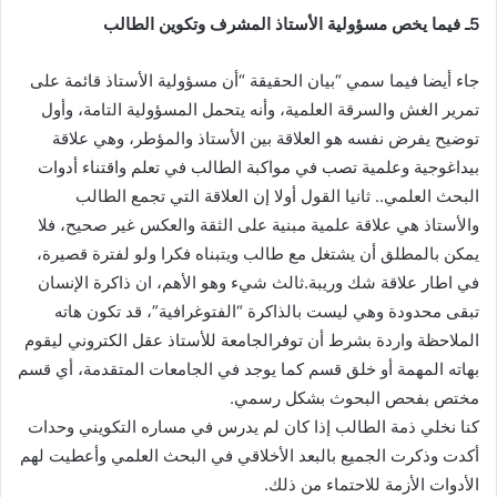
5ـ فيما يخص مسؤولية الأستاذ المشرف وتكوين الطالب
جاء أيضا فيما سمي “بيان الحقيقة “أن مسؤولية الأستاذ قائمة على
تمرير الغش والسرقة العلمية، وأنه يتحمل المسؤولية التامة، وأول
توضيح يفرض نفسه هو العلاقة بين الأستاذ والمؤطر، وهي علاقة
بيداغوجية وعلمية تصب في مواكبة الطالب في تعلم واقتناء أدوات
البحث العلمي.. ثانيا القول أولا إن العلاقة التي تجمع الطالب
والأستاذ هي علاقة علمية مبنية على الثقة والعكس غير صحيح، فلا
يمكن بالمطلق أن يشتغل مع طالب ويتبناه فكرا ولو لفترة قصيرة،
في اطار علاقة شك وريبة.ثالث شيء وهو الأهم، ان ذاكرة الإنسان
تبقى محدودة وهي ليست بالذاكرة “الفتوغرافية”، قد تكون هاته
الملاحظة واردة بشرط أن توفرالجامعة للأستاذ عقل الكتروني ليقوم
بهاته المهمة أو خلق قسم كما يوجد في الجامعات المتقدمة، أي قسم
مختص بفحص البحوث بشكل رسمي.
كنا نخلي ذمة الطالب إذا كان لم يدرس في مساره التكويني وحدات
أكدت وذكرت الجميع بالبعد الأخلاقي في البحث العلمي وأعطيت لهم
الأدوات الأزمة للاحتماء من ذلك.