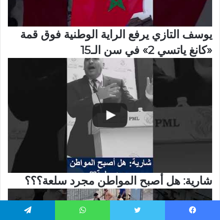
يوسف التازي يرفع الراية الوطنية فوق قمة
«كانغ ياتسي 2» في سن الـ15
شارية: هل أصبح المواطن مجرد سلعة؟؟؟