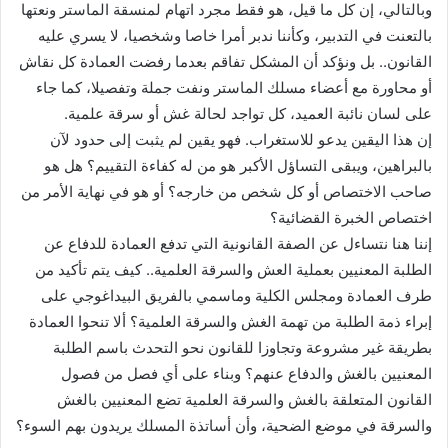
وبالتالي، إن كل ما قيل، هو فقط مجرد اتهام لمنسقة الماستر ونعتها
بالتعنت في التدبير، وكأننا ندبر أمرا خاصا وشخصيا، لا يسري عليه
القانون.. بل ونؤكد أن المشكل تفاقم بعدما رفضت العمادة كل نقاش
أو محاورة مع أعضاء مسلك الماستر ونفت جملة وتفصيلا، كما جاء
على لسان نائبة العميد، كل تواجد لحالة غش أو سرقة علمية.
إن هذا اليقين يدعو للاستغراب. فهو يقين لم يثبت إلى حدود لآن
بالبراهين، ويبقى التساؤل الأكبر هو من له كفاءة التقييم؟ هل هو
صاحب الاختصاص أو كل شخص من خارجه؟ أو هو في نهاية الأمر من
اختصاص الخبرة القضائية؟
إننا هنا نتساءل عن الصفة القانونية التي تدفع العمادة للدفاع عن
الطلبة المعنيين بعملية العش والسرقة العلمية.. كيف يتم تأكيد من
طرف العمادة ومجلس الكلية وماسمي بالفريق البيداغوجي على
إبراء ذمة الطلبة من تهمة الغش والسرقة العلمية؟ ألا تنحوا العمادة
بطريقة غير مشروعة وتجاوزا للقانون نحو التحدث باسم الطلبة
المعنيين بالغش والدفاع عنهم؟ وبناء على أي فصل من فصول
القانون المتعلقة بالغش والسرقة العلمية تضع المعنيين بالغش
والسرقة في موضع الضحية، وأن أساتذة المسلك يريدون بهم السوء؟