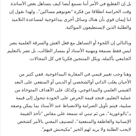
بل إن الفظيع في الأمر أننا نسمع أيضا كيف يتساهل بعض الأساتذة
وقت الحراسة انطلاقا من فكرة “نعونوهم مساكين”.. ولهذا نقول إن
لنا إيمان قوي بأن هناك وسائل أخرى بيداغوجية لمساعدة التلاميذ
والطلبة الذين لايستطيعون المواكبة.
وبالتالي إن اللجوء أو التساهل مع فعل الغش والسرقة العلمية يضر
ليس فقط بسمعة ومهنية الأستاذ أو بمسار الطالب، بل تضر بالتعليم
الجامعي بأكمله، وبكل المنتجين فكريا في كل المجالات.
وهنا وجب تغيير قيمي في المقاربة البيداغوجية. ففي كثير من
الأحيان يغلب الذاتي أوالشخصي أو الديني أو المنفعي على البعد
القيمي العلمي والبيداغوجي، وكذلك على الأهداف المتوخاة من
عملية التعليم، فنجد قيمة الحرص على الجودة تتحول إلى قيمة
سلبية، فيتم تأويل الصرامة والانضباط عند الأستاذ بما يمكن وصفه
بـ”بالوعورية”، من تَم تبني له سمعة علي مقاس “تأخذ القيمة
الإنسانية والعاطفة والمنفعية”، لتصنيف المعني بالأمر كشخص
لايحب الطلبة ولا يريد لهم الخير “مكيحنش فيهم”.