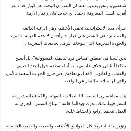
شخصين، ونحن بعيدين عنه كل البعد. إن البحث عن كبش فداء هو
أقرب السبل المعروفة لإخماد أي خلاف كان وإقبار الأزمة.
غيرأن هذه الإستراتيجية تخفي الأعظم، وهي الرغبة الدائمة
والمستمرة في التستر على قرارات وأفعال لاتخدم القيمة العلمية
والجودة المعرفية التي نتوخاها للرقي بجامعاتنا المغربية..
نحن لسنا في”منطق اقتناص فرد لنحمله المسؤولية”، بل أصبح
مؤكدا أننا في خلاف قانوني، بما أننا نصطدم حول البعد القيمي
والعلمي والقانوني لأفعال ومفاهيم تدبر خارج الجهات المعنية بالأمر،
والتي لها صلاحية النظر في الواقعة.
هذه مفاهيم ربما ليست لنا الصلاحية المهنية والكفاءة المشروطة
للنظر فيها.لذلك، ندرك جيداأننا خالفا “ميثاق التستر” الجاري به
العمل لتجميل واقع والحفاظ عليه.
ونؤمن بأننا احترمنا كل المواثيق الأخلاقية والقيمية والعلمية المُنصفة