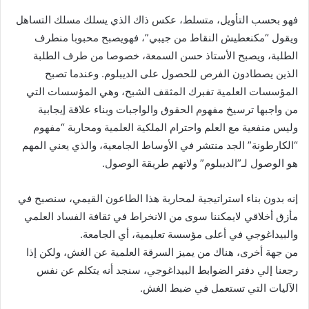
فهو بحسب التأويل، متسلط، عكس ذاك الذي يسلك مسلك التساهل
ويقول “مكنعطيش النقاط من جيبي”، فهويصبح محبوبا منطرف
الطلبة، ويصبح الأستاذ حسن السمعة، خصوصا من طرف الطلبة
الذين يصطادون الفرص للحصول على الديبلوم. وعندما تصبح
المؤسسات العلمية تفبرك المثقف الشبح، وهي المؤسسات التي
من واجبها ترسيخ مفهوم الحقوق والواجبات وبناء علاقة إيجابية
وليس منفعية مع العلم واحترام الملكية العلمية ومحاربة “مفهوم
“الكارطونة” الجد منتشر في الأوساط الجامعية، والذي يعني المهم
هو الوصول لـ”الديبلوم” ولاتهم طريقة الوصول.
إنه بدون بناء استراتيجية لمحاربة هذا الطاعون القيمي، سنصبح في
مأزق أخلاقي لايمكننا سوى من الانخراط في ثقافة الفساد العلمي
والبيداغوجي في أعلى مؤسسة تعليمية، أي الجامعة.
من جهة أخرى، هناك من يميز السرقة العلمية عن الغش، ولكن إذا
رجعنا إلي دفتر الضوابط البيداغوجي، سنجد أنه يتكلم عن نفس
الآليات التي تستعمل في ضبط الغش.