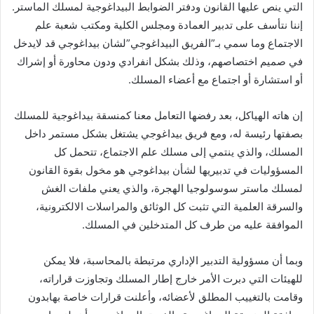
التي ينص عليها القانون ودفتر الضوابط البيداغوجية لمسلك الماستر.
إننا نتأسف على تدبير العمادة ومجلس الكلية ومكتب شعبة علم
الاجتماع وما سمي بـ”الفريق البيداغوجي”لشان بيداغوجي قد لايدخل
في صميم اختصاصهم، وذلك بشكل انفرادي ودون محاورة أو إشراك
أو استشارة أو اجتماع مع أعضاء المسلك.
إن هاته الهياكل، بعد رفضها التعامل معنا كمنسقة بيداغوجية للمسلك
بصفتها رئيسة له، ومع فريق بيداغوجي يشتغل بشكل مستمر داخل
المسلك، والذي ينتمي إلى مسلك علم الاجتماع، تتحمل كل
المسؤوليات في تدبيريها لشأن بيداغوجي هو مخول بقوة القانون
لمسلك ماستر سوسولوجيا الهجرة، والذي يعني ملفات الغش
والسرقة العلمية التي تثبت كل الوثائق والمراسلات الالكترونية،
الموافقة عليه من طرف كل المتدخلين في المسلك.
وبما أن مسؤولية التدبير الإداري مرتبطة بالمحاسبة، فلا يمكن
للهيئات التي دبرت الأمر خارج إطار المسلك وتجاوزت قراراته،
وقامت بالتغييب المطلق لأعضائه، وأعلنت قرارات خاصة بهابدون