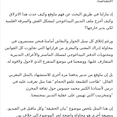
اختصاصنا.
إذ مازلنا في طريق البحث عن فهم ماوقع وكيف حدث هذا الانزلاق
وكيف أخرج ملف التدبير البيداغوجي لمشكل الغش والسرقة العلمية
لكي يدبر خارجها؟
ورغم إغلاق كل سبل الحوار والنقاش أمامنا،فنحن مستمرون في
محاولة إدراك المعنى والمغزى من قراراتها التي تجاوزت كل القوانين
ومحتويات الدفتر البيداغوجي لمسلك الماستر والأعراف التدبيرية
المتعارف عليها، ووضعتنا في موضع المتفرج الذي لاحول ولاقوة له.
بل إن ماوقع من تدبير يدفعنا مرة أخرى للاستشهاد بالمثل المغربي
القائل: “طاحت الصُمعة علقو الحجام “.هذا مثل تعرفت عليه في
درس لأستاذنا الكبير محمد جسوس حول ثقافة المخزن
“وتمخزنيت”التي تهيمن على عقلية التدبير بمجتمعنا.
إن هذا المثل يلخص موضوع “بيان الحقيقة” وكل ماقيل في الفيديو..
وبصيغة أخرى هو محاولة واضحة لجر الموضوع إلى خلاف بين