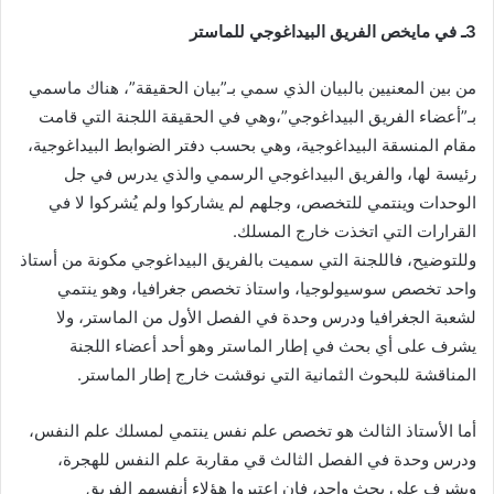
3ـ في مايخص الفريق البيداغوجي للماستر
من بين المعنيين بالبيان الذي سمي بـ”بيان الحقيقة”، هناك ماسمي
بـ”أعضاء الفريق البيداغوجي”،وهي في الحقيقة اللجنة التي قامت
مقام المنسقة البيداغوجية، وهي بحسب دفتر الضوابط البيداغوجية،
رئيسة لها، والفريق البيداغوجي الرسمي والذي يدرس في جل
الوحدات وينتمي للتخصص، وجلهم لم يشاركوا ولم يُشركوا لا في
القرارات التي اتخذت خارج المسلك.
وللتوضيح، فاللجنة التي سميت بالفريق البيداغوجي مكونة من أستاذ
واحد تخصص سوسيولوجيا، واستاذ تخصص جغرافيا، وهو ينتمي
لشعبة الجغرافيا ودرس وحدة في الفصل الأول من الماستر، ولا
يشرف على أي بحث في إطار الماستر وهو أحد أعضاء اللجنة
المناقشة للبحوث الثمانية التي نوقشت خارج إطار الماستر.
أما الأستاذ الثالث هو تخصص علم نفس ينتمي لمسلك علم النفس،
ودرس وحدة في الفصل الثالث قي مقاربة علم النفس للهجرة،
ويشرف على بحث واحد، فإن اعتبروا هؤلاء أنفسهم الفريق