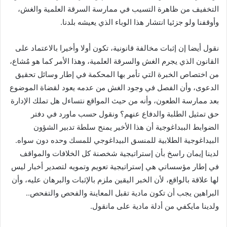
التخفيف من ظاهرة التسيب في ممارسة السرقة العلمية والغش،
وأوقفنا ولو جزئيا انتشار هذا الوباء الذي يعيشه بلدنا.
نقول أيضا إن إثبات مخالفة قانونية، تكون أولا وأخيرا بالاعتماد على
القانون الذي يجرم الغش والسرقة العلمية، وهذا الأمر كما هو مُشاع،
من اختصاص الخبرة التي تأمر بها المحكمة في إطار وسائل تحقيق
الدعوى، وأن الفصل في وجود الغش من عدمه يعود لقضاة الموضوع
بعد ممارسة الطعون، وأنه من حيث المواقع نتساءل هل تملك الإدارة
حق تمثيل الطلبة والدفاع عنهم؟ ونقول حسب ماورد في دفتر
الضوابط الببداغوجية أن هذا الأخير يمنح سلطة تدبير الشؤون
البيداغوجية الطلابية للمنسق البيداغوجي للمسك وحده دون سواه.
لدينا إيمان راسخ بأن إستراتيجية شخصنة كل الخلافات والمواقف
في إطار مؤسساتي هي إستراتيجية تعويم وتمويه لتصدير أخبار ليس
لها علاقة بالواقع، لأن الخبر اليقين ملزم بالإثبات والبرهان عليه، وأن
البراهين يجب أن تكون مادية تقبل المعاينة والفحص والتفحص..
ولدينا مايكفي من أدلة مادية على مانقول.