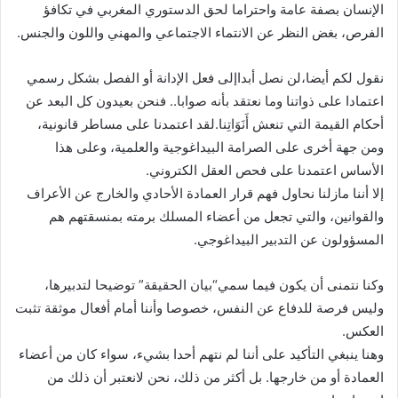
الإنسان بصفة عامة واحتراما لحق الدستوري المغربي في تكافؤ
الفرص، بغض النظر عن الانتماء الاجتماعي والمهني واللون والجنس.
نقول لكم أيضا،لن نصل أبداإلى فعل الإدانة أو الفصل بشكل رسمي
اعتمادا على ذواتنا وما نعتقد بأنه صوابا.. فنحن بعيدون كل البعد عن
أحكام القيمة التي تنعش أَنَوَاتِنا.لقد اعتمدنا على مساطر قانونية،
ومن جهة أخرى على الصرامة البيداغوجية والعلمية، وعلى هذا
الأساس اعتمدنا على فحص العقل الكتروني.
إلا أننا مازلنا نحاول فهم قرار العمادة الأحادي والخارج عن الأعراف
والقوانين، والتي تجعل من أعضاء المسلك برمته بمنسقتهم هم
المسؤولون عن التدبير البيداغوجي.
وكنا نتمنى أن يكون فيما سمي“بيان الحقيقة” توضيحا لتدبيرها،
وليس فرصة للدفاع عن النفس، خصوصا وأننا أمام أفعال موثقة تثبت
العكس.
وهنا ينبغي التأكيد على أننا لم نتهم أحدا بشيء، سواء كان من أعضاء
العمادة أو من خارجها. بل أكثر من ذلك، نحن لانعتبر أن ذلك من