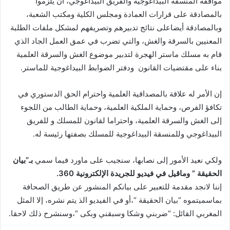
موافقة المنسقة البيداغوجية والفريق البيداغوجي، أن يلزموا
بالمصادقة على قرارات العمادة ومجلس الكلية ومكتب الشعبة،
وبالمصادقة أيضاعلى نتائج تدبيرهم وتصريفهم لمشكل ملفات الطلبة
المعنيين بالسرقة والغش، والتي تضرب في عمق العمل الجاد الذي
قام به مسلك ماستر الهجرة لتدبير موضوع الغش والسرقة العلمية
بناء على مقتضيات القانون ودفتر الضوابط البيداغوجية للماستر.
إن الأمر له علاقة بالمصداقية العلمية واحترام الحق الدستوري في
تكافؤ الفرص، وحماية الملكية العلمية، وحماية الطالب من اللجوء
إلى الغش والسرقة العلمية، واحتراما لقانون للمسلك و للفريق
البيداغوجي وللمنسقة البيداغوجية للمسلك بصفتها رئيسة له.
ولكي نعيد الأمور إلى نصابها، سنجيب على ماورد فيما سمي
بـ”بيان
الحقيقة ” وماقيل في فيديو للجريدة الإلكترونية 360.
إننا لانجد مقدمة للتعبير على بيانكم المنشور عن طريق الصحافة
بماسميتموه “بيان الحقيقة “،أو في الفيديو الذ يتم نشره، إلا المثل
المغربي القائل: “ضربني وشكا وسبقني وبكى “،وسنشرح ذلك لاحقا.