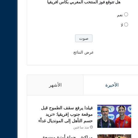
هل تتوقع فوز المنتخب المغربي بكاس افريقيا
نعم
لا
عرض النتائج
الأخيرة
الأشهر
فيلدا يرفع سقف الطموح قبل
موقعة جنوب إفريقيا: «نريد
حسم التأهل إلى المونديال غداً»
منذ ساعتين
مراكش.. حملة أمنية موسعة