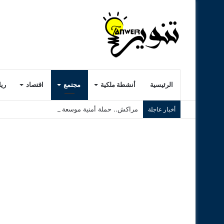
الرئيسية
أنشطة ملكية
مجتمع
اقتصاد
ري
مراكش.. حملة أمنية موسعة تطيح بـ20 حارساً وهمياً بجليز والحي الشتوي
أخبار عاجلة