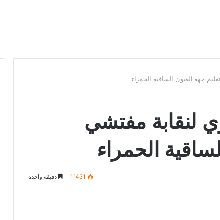
تعليم جهة العيون الساقية الحمراء
وي لنقابة مفتشي
لساقية الحمراء
1٬431
دقيقة واحدة