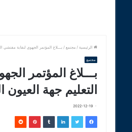
الرئيسية
/
مجتمع
/
بـــلاغ المؤتمر الجهوي لنقابة مفتشي ال
مجتمع
بـــلاغ المؤتمر الجه
التعليم جهة العيون ا
2022-12-19
فيسبوك
تويتر
لينكدإن
‏Tumblr
بينتيريست
‏Reddit