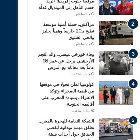
موقعة جنوب إفريقيا: «نريد
حسم التأهل إلى المونديال غداً»
منذ ساعتين
مراكش.. حملة أمنية موسعة
تطيح بـ20 حارساً وهمياً بجليز
والحي الشتوي
منذ ساعتين
وفاة خورخي ميسي.. والد النجم
الأرجنتيني يرحل عن عمر 68
عاماً بعد معاناة مع المرض
منذ 3 ساعات
كولومبيا تعلن تحولا في موقفها
من قضية الصحراء وتؤكد
الاعتراف بسيادة المغرب على
أقاليمه الجنوبية
منذ 4 ساعات
الشبكة النقابية للهجرة بالمغرب
تطلق مهمة ميدانية لتقصي
الحقائق حول أحداث سبتة