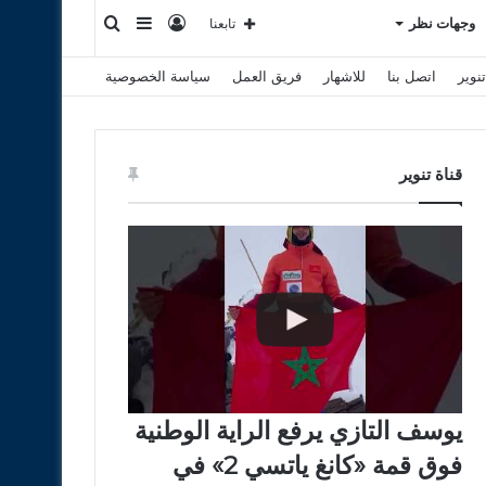
تسجيل
إضافة
بحث
وجهات نظر
تابعنا
نوير
اتصل بنا
للاشهار
فريق العمل
سياسة الخصوصية
الدخول
عمود
عن
جانبي
قناة تنوير
يوسف التازي يرفع الراية الوطنية
فوق قمة «كانغ ياتسي 2» في