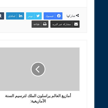
شاركها
فيسبوك
تويتر
لينكدإن
مشاركة عبر البريد
طباعة
أمازيغ العالم يراسلون الملك لترسيم السنة
الأمازيغية: