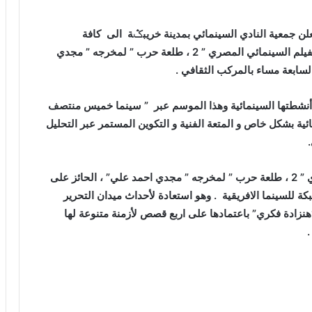
ر البرنامج السينمائي لموسم 2022/2023 ، تعلن جمعية النادي السينمائي بمدينة خريبݣة الى كافة
المنخرطين وعشاق السينما لحضور عرض ومناقشة الفيلم السينمائي المصري ” 2 ، طلعة حرب ” لمخرجه ” مجدي
.
اجدها سنة 1934 الى يومه عبر أنشطتها السينمائية وهذا الموسم عبر ” سينما خميس منتصف
ائية بشكل خاص و المتعة الفنية و التكوين المستمر عبر التحليل
.
الحصة الاولى لهذا الموسم الشريط السينمائي المصري ” 2 ، طلعة حرب ” لمخرجه ” مجدي احمد علي” ، الحائز على
ائي خلال الدورة 22 لمهرجان خريبكة للسينما الافريقية . وهو استعادة لأحداث ميدان التحرير
هنزادة فكري” باعتمادها على اربع قصص لأزمنة متنوعة لها