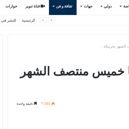
اضة
دولي
جهات
ثقافة و فن
قناة تنوير
حوارات
ال 2030
الرئيسية
للنشر في ت
الشهر بخريبكة .
ما خميس منتصف الشهر
1٬392
دقيقة واحدة