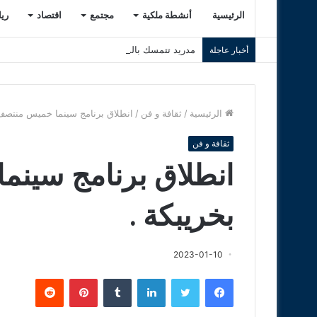
الرئيسية
أنشطة ملكية
مجتمع
اقتصاد
ري
مدريد تتمسك بالشراكة مع الرباط ولشبونة لإنجاح موندي
أخبار عاجلة
الرئيسية
/
ثقافة و فن
/
انطلاق برنامج سينما خميس منتصف 
ثقافة و فن
انطلاق برنامج سين
بخريبكة .
2023-01-10
فيسبوك
تويتر
لينكدإن
‏Tumblr
بينتيريست
‏Reddit