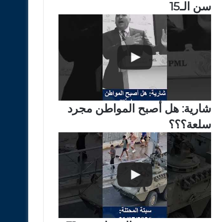
سن الـ15
شارية: هل أصبح المواطن مجرد
سلعة؟؟؟