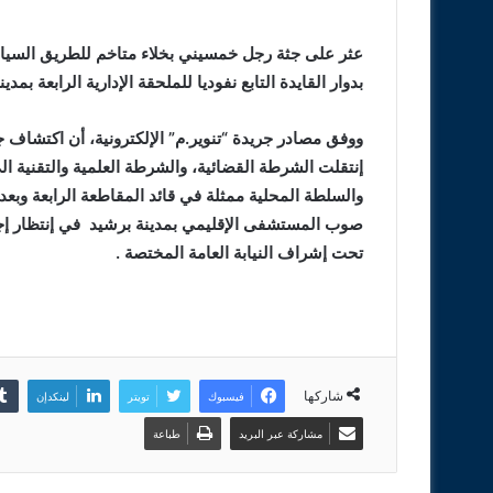
عثر على جثة رجل خمسيني بخلاء متاخم للطريق السيار و
بدوار القايدة التابع نفوديا للملحقة الإدارية الرابعة بمدي
ووفق مصادر جريدة “تنوير.م” الإلكترونية، أن اكتشاف 
إنتقلت الشرطة القضائية، والشرطة العلمية والتقنية 
والسلطة المحلية ممثلة في قائد المقاطعة الرابعة وبعد ال
صوب المستشفى الإقليمي بمدينة برشيد في إنتظار إجر
تحت إشراف النيابة العامة المختصة .
شاركها
فيسبوك
تويتر
لينكدإن
مشاركة عبر البريد
طباعة