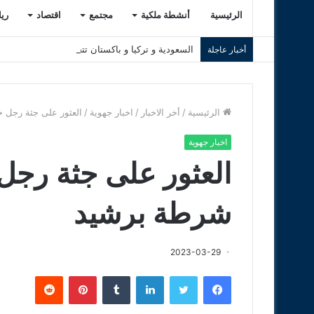
الرئيسية
أنشطة ملكية
مجتمع
اقتصاد
ري
السعودية و تركيا و باكستان تتجه إلى توقيع اتفاق
أخبار عاجلة
الرئيسية
/
أخر الاخبار
/
اخبار جهوية
/
العثور على جثة رجل 
اخبار جهوية
العثور على جثة رجل
شرطة برشيد
2023-03-29
فيسبوك
تويتر
لينكدإن
‏Tumblr
بينتيريست
‏Reddit