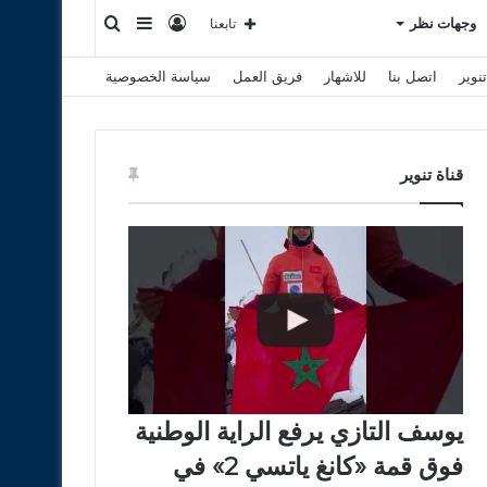
تسجيل
إضافة
بحث
وجهات نظر
تابعنا
نوير
اتصل بنا
للاشهار
فريق العمل
سياسة الخصوصية
الدخول
عمود
عن
جانبي
قناة تنوير
يوسف التازي يرفع الراية الوطنية
فوق قمة «كانغ ياتسي 2» في