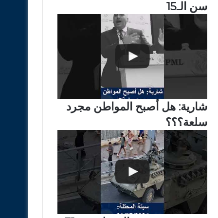
سن الـ15
شارية: هل أصبح المواطن مجرد
سلعة؟؟؟