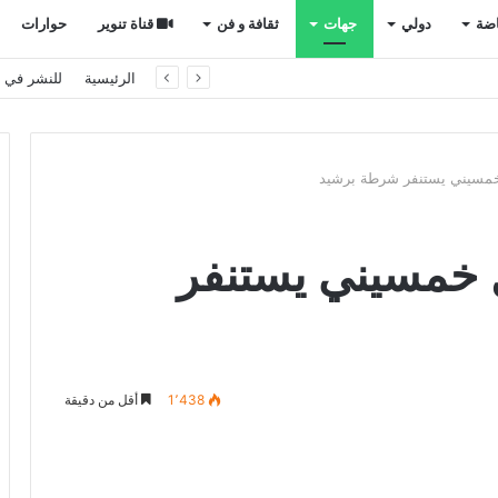
اضة
دولي
جهات
ثقافة و فن
قناة تنوير
حوارات
 دفاعي مشترك في المملكة
الرئيسية
للنشر في ت
خمسيني يستنفر شرطة برشيد
 خمسيني يستنفر
1٬438
أقل من دقيقة