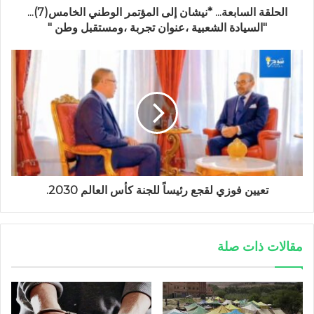
الحلقة السابعة... *نيشان إلى المؤتمر الوطني الخامس(7)...
"السيادة الشعبية ،عنوان تجربة ،ومستقبل وطن "
تعيين فوزي لقجع رئيساً للجنة كأس العالم 2030.
مقالات ذات صلة