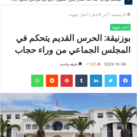
الرئيسية
/
أخر الاخبار
/
اخبار جهوية
اخبار جهوية
بوزنيقة: الحرس القديم يتحكم في
المجلس الجماعي من وراء حجاب
2023-10-06
1٬382
دقيقة واحدة
فيسبوك
تويتر
لينكدإن
‏Tumblr
بينتيريست
‏Reddit
واتساب