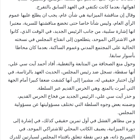
اهوائها، بعدما كانت تكتفي في العهد السابق بالتفرج.
وقال إن مناقشة الميزانية هي شأن عام، يجب ان يطلع عليها عموم
الرأي العام، وليس شأنا خاصا حتى تخضع مناقشتها للسرية، معتبرا
انها إشارة سلبية، من جانب الرئيس الجديد، في الوقت الذي، كانوا
في الاشتراكي الموحد، يتطلعون إلى انفتاح المجلس في نسخته
الحالية على المجتمع المدني وعموم الساكنة، بعدما كان محاطا
بأسوار سابقا.
وحول منع الصحافة من المتابعة والتغطية، أفاد أحمد آيت سي علي،
أنها سقطة، تسجل ضد رئيس المجلس، الحديث العهد بالرئاسة، في
أول اختبار حقيقي له، مشيرا إلى أنها كشفت ضعفا كبيرا أمام الجهة
التي أمرت بالمنع. وهي الحرس القديم عبر السلطة.
و حذر آيت سي علي، الرئيس الجديد من فخاخ الحرس القديم،
وضمنه بعض وجوه السلطة التي تختلف مسؤوليتها عن مسؤولية
المجلس.
و من مظاهر الفشل في أول تمرين حقيقي كذلك، في إشارة إلى
دورة الميزانية، يضيف الكاتب المحلي للاشتراكي الموحد، في
التصريح ذاته، هو دس نقطة تتعلق باقتناء المجلس لسيارتين للدرك