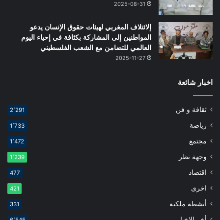
2025-08-31
إلائتلاف المغربي لهيئات حقوق الإنسان يدعو
المواطنين إلى المشاركة بكثافة في إحياء اليوم
العالمي للتضامن مع الشعب الفلسطيني
2025-11-27
اخبار شائعة
ثقافة و فن
2٬291
رياضة
1٬733
مجتمع
1٬472
وجهة نظر
1٬239
اقتصاد
477
اخرى
421
أنشطة ملكية
331
أخر الاخبار