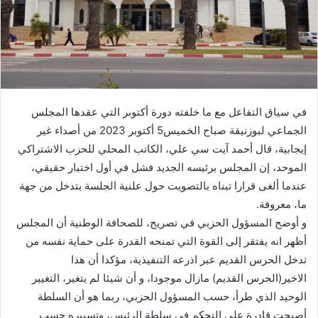
في سياق التفاعل مع ما خلفته دورة أكتوبر التي عقدها المجلس
الجماعي لبوزنيقة صباح الخميس5 أكتوبر 2023 من أصداء غير
إيجابية، قال أحمد آيت سي علي، الكاتب المحلي للحزب الاشتراكي
الموحد، إن المجلس برئيسه الجديد فشل في أول اختبار حقيقي،
عندما ألغى قرارا تبناه بالتصويت حول علنية الجلسة بتدخل من جهة
ما، معروفة.
و أوضح المسؤول الحزبي في تصريح، للصحافة الوطنية أن المجلس
أظهر انه يفتقر إلى القوة التي تمنحه القدرة على حماية نفسه من
تدخل الحرس القديم عبر اذرعه التنفيذية، مؤكدا أن هذا
الاخير(الحرس القديم) مازال موجودا، و أن شيئا لم يتغير، التغيير
الوحيد الذي طرأ، حسب المسؤول الحزبي، ربما هو أن السلطة
أصبحت قادرة على التحكم في سلطة الرئيس، وتسييره حسب