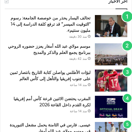
اخر الاخبار
تحالف اليسار يحذر من خوصصة الجامعة: رسوم
“التوقيت الميسر” قد ترفع كلفة الدراسة إلى 14
مليون سنتيم».
منذ 30 دقيقة
موسم مولاي عبد الله أمغار يعزز حضوره الروحي
ببرنامج يجمع العلم والذكر والمديح
منذ 42 دقيقة
لبؤات الأطلس يواصلن كتابة التاريخ بانتصار ثمين
على جنوب إفريقيا والتأهل إلى كأس العالم
منذ 14 ساعة
المغرب يحتضن الاثنين قرعة كأس أمم إفريقيا
لكرة القدم داخل القاعة 2026
منذ 14 ساعة
عيسى.. فارس في الثامنة يحمل مشعل التبوريدة
في موسم مولاي عبد الله أمغار