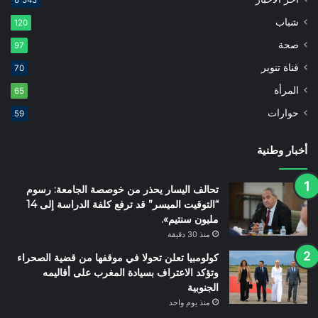
6٬545
شباب
120
صحة
97
قناة تنوير
70
المرأة
65
حوارات
59
أخبار وطنية
تحالف اليسار يحذر من خوصصة الجامعة: رسوم
“التوقيت الميسر” قد ترفع كلفة الدراسة إلى 14
مليون سنتيم».
منذ 30 دقيقة
كولومبيا تعلن تحولا في موقفها من قضية الصحراء
وتؤكد الاعتراف بسيادة المغرب على أقاليمه
الجنوبية
منذ يوم واحد