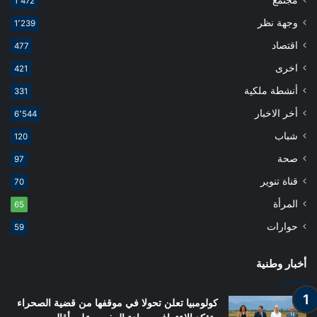
مجتمع
1٬472
وجهة نظر
1٬239
اقتصاد
477
اخرى
421
أنشطة ملكية
331
أخر الاخبار
6٬544
شباب
120
صحة
97
قناة تنوير
70
المرأة
65
حوارات
59
أخبار وطنية
كولومبيا تعلن تحولا في موقفها من قضية الصحراء