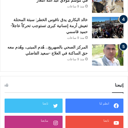
في موسم مولاي عبد الله أمغار
منذ 9 ساعات
خالد البكاري يدق ناقوس الخطر: سبتة المحتلة
تعيش أزمة إنسانية كبرى تستوجب تحركاً عاجلاً-
حميد قاسمي
منذ 9 ساعات
المركز الصحي بالصهريج… هُدم المبنى، وهُدم معه
حق الساكنة في العلاج -سعيد الفاضلي
منذ 9 ساعات
إتبعنا
انظم لنا
تابعنا
تابعنا
متابعنا