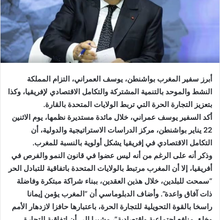
أبرز سفير المغرب بواشنطن، يوسف العمراني، التزام المملكة
النشط والموحد بالتنمية المشتركة والتكامل الاقتصادي لإفريقيا، وكذا
بتعزيز التجارة الحرة التي تربط الولايات المتحدة بالقارة.
أكد السفير يوسف عمراني، خلال مائدة مستديرة نظمها، يوم الاثنين
22 يناير بواشنطن، مركز الدراسات الاستراتيجية والدولية، أن
التكامل الاقتصادي في إفريقيا يشكل أولوية بالنسبة للمغرب.
وذكر أنه على الرغم من أنه ليس عضوا في قانون النمو والفرص في
أفريقيا، إلا أن المغرب مرتبط بالولايات المتحدة باتفاقية للتبادل الحر
“سمحت للبلدين، خلال هذين العقدين، ببناء شراكة مبتكرة وفاضلة
ذات آفاق واعدة”. وأضاف الدبلوماسي أن “المغرب يؤمن إيمانا
راسخا بالقوة التحويلية للتجارة الحرة، باعتبارها حافزا لازدهار الأمم
وخلق منافع اجتماعية واقتصادية”، مشيرا إلى أن اتفاقية التجارة