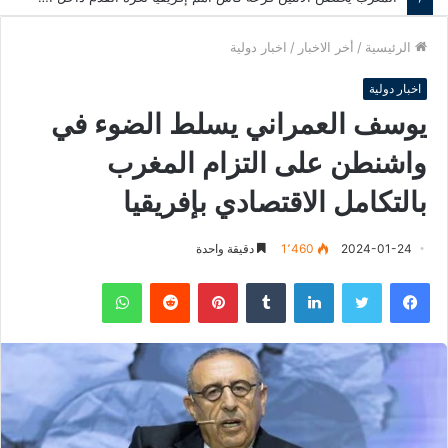
الرئيسية
/
أخر الاخبار
/
اخبار دولية
اخبار دولية
يوسف العمراني يسلط الضوء في
واشنطن على التزام المغرب
بالتكامل الاقتصادي بإفريقيا
2024-01-24
1٬460
دقيقة واحدة
فيسبوك
تويتر
لينكدإن
‏Tumblr
بينتيريست
‏Reddit
واتساب