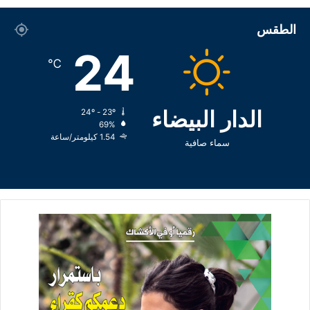
الطقس
24
℃
الدار البيضاء
24º - 23º
69%
1.54 كيلومتر/ساعة
سماء صافية