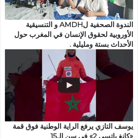
الندوة الصحفية لAMDH و التنسيقية
الأوروبية لحقوق الإنسان في المغرب حول
الأحداث بستة ومليلية .
يوسف التازي يرفع الراية الوطنية فوق قمة
«كانغ ياتسي 2» في سن الـ15