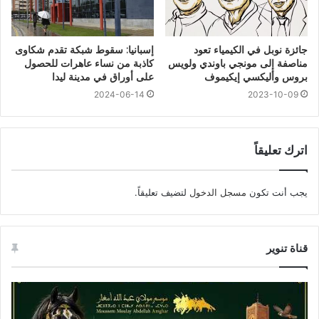
جائزة نوبل في الكيمياء تعود
إسبانيا: سقوط شبكة تقدم شكاوى
مناصفة إلى مونجي باوندي ولويس
كاذبة من نساء عاهرات للحصول
بروس وأليكسي إيكيموف
على أوراق في مدينة ليدا
2024-06-14
2023-10-09
اترك تعليقاً
يجب أنت تكون
مسجل الدخول
لتضيف تعليقاً.
قناة تنوير