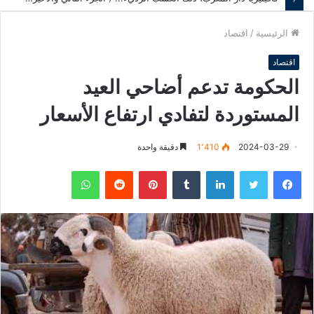
الرئيسية
/
اقتصاد
اقتصاد
الحكومة تدعم أضاحي العيد
المستوردة لتفادي ارتفاع الأسعار
2024-03-29
1٬410
دقيقة واحدة
فيسبوك
تويتر
لينكدإن
‏Tumblr
بينتيريست
‏Reddit
واتساب