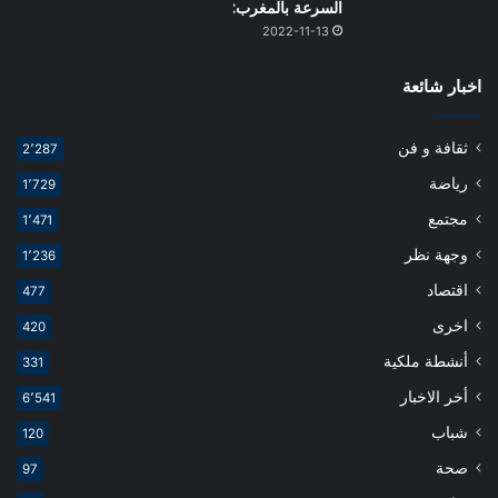
السرعة بالمغرب:
2022-11-13
اخبار شائعة
ثقافة و فن
2٬287
رياضة
1٬729
مجتمع
1٬471
وجهة نظر
1٬236
اقتصاد
477
اخرى
420
أنشطة ملكية
331
أخر الاخبار
6٬541
شباب
120
صحة
97