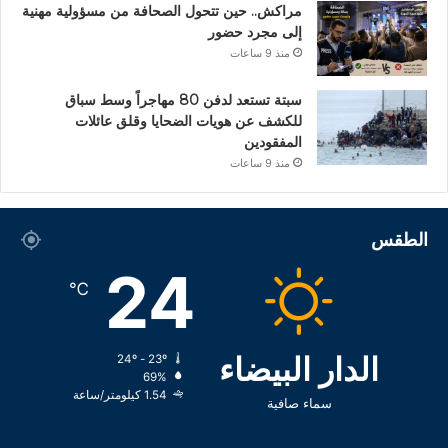
مراكش.. حين تتحول الصحافة من مسؤولية مهنية
إلى مجرد حضور
منذ 9 ساعات
سبتة تستعد لدفن 80 مهاجراً وسط سباق
للكشف عن هويات الضحايا وقلق عائلات
المفقودين
منذ 9 ساعات
الطقس
24
℃
الدار البيضاء
24º - 23º
69%
1.54 كيلومتر/ساعة
سماء صافية