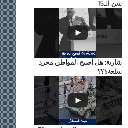
سن الـ15
شارية: هل أصبح المواطن مجرد
سلعة؟؟؟