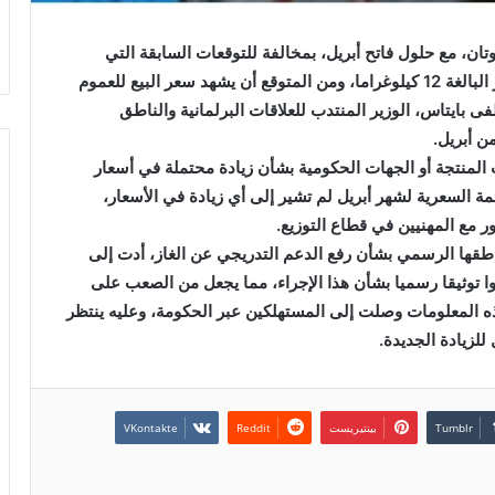
تان، مع حلول فاتح أبريل، بمخالفة للتوقعات السابقة التي
روجت لتوقع زيادة بنسبة 10 دراهم في سعر قنينة الغاز البالغة 12 كيلوغراما، ومن المتوقع أن يشهد سعر البيع للعموم
، حسبما أفاد مصطفى بايتاس، الوزير المنتدب للعلاقات البرلمانية والناطق
ن أبريل.
ات المنتجة أو الجهات الحكومية بشأن زيادة محتملة في أسعار
. وأوضحوا أن القائمة السعرية لشهر أبريل لم تشير إلى أي زيادة في الأسعار،
ر مع المهنيين في قطاع التوزيع.
اطقها الرسمي بشأن رفع الدعم التدريجي عن الغاز، أدت إلى
1 دراهم، لكنهم لم يتلقوا توثيقا رسميا بشأن هذا الإجراء، مما يجعل من الصعب على
 هذه المعلومات وصلت إلى المستهلكين عبر الحكومة، وعليه ينتظر
للزيادة الجديدة.
بينتيريست