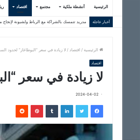
الرئيسية
أنشطة ملكية
مجتمع
اقتصاد
ري
لقاء الملك فيليبي السادس الاستثنائي يعيد أزمة سبتة
أخبار عاجلة
الرئيسية
/
اقتصاد
/
لا زيادة في سعر “البوطاغاز” لحدود الس
اقتصاد
لا زيادة في سعر “ال
2024-04-02
فيسبوك
تويتر
لينكدإن
‏Tumblr
بينتيريست
‏Reddit