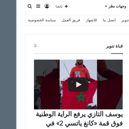
تسجيل
إضافة
بحث
وجهات نظر
تابعنا
نوير
اتصل بنا
للاشهار
فريق العمل
سياسة الخصوصية
الدخول
عمود
عن
جانبي
قناة تنوير
يوسف التازي يرفع الراية الوطنية
فوق قمة «كانغ ياتسي 2» في