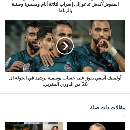
المفوض/كدش تدعو إلى إضراب لثلاثة أيام ومسيرة وطنية
بالرباط
أولمبيك آسفي يفوز على حساب يوسفية برشيد في الجولة ال
26 من الدوري المغربي.
مقالات ذات صلة