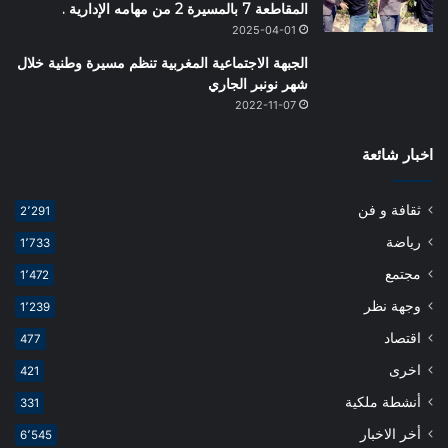
المقاطعة 7 بالمسيرة 2 من مهامه الإدارية .
2025-04-01
الجبهة الاجتماعية المغربية تنظم مسيرة وطنية خلال
شهر نونبر الجاري
2022-11-07
اخبار شائعة
ثقافة و فن
2٬291
رياضة
1٬733
مجتمع
1٬472
وجهة نظر
1٬239
اقتصاد
477
اخرى
421
أنشطة ملكية
331
أخر الاخبار
6٬545