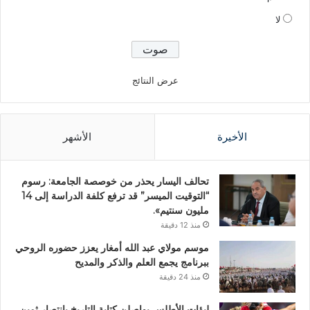
لا
عرض النتائج
الأخيرة
الأشهر
تحالف اليسار يحذر من خوصصة الجامعة: رسوم
“التوقيت الميسر” قد ترفع كلفة الدراسة إلى 14
مليون سنتيم».
منذ 12 دقيقة
موسم مولاي عبد الله أمغار يعزز حضوره الروحي
ببرنامج يجمع العلم والذكر والمديح
منذ 24 دقيقة
لبؤات الأطلس يواصلن كتابة التاريخ بانتصار ثمين