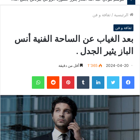
الرئيسية
/
ثقافة و فن
ثقافة و فن
بعد الغياب عن الساحة الفنية أنس
الباز يثير الجدل .
2024-04-20
1٬365
أقل من دقيقة
فيسبوك
تويتر
لينكدإن
‏Tumblr
بينتيريست
‏Reddit
واتساب