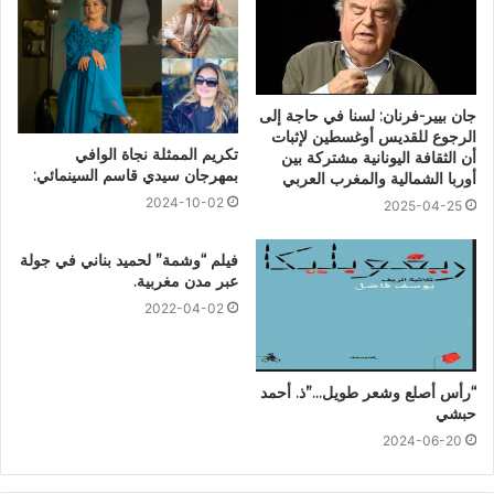
جان بيير-فرنان: لسنا في حاجة إلى
الرجوع للقديس أوغسطين لإثبات
تكريم الممثلة نجاة الوافي
أن الثقافة اليونانية مشتركة بين
بمهرجان سيدي قاسم السينمائي:
أوربا الشمالية والمغرب العربي
2024-10-02
2025-04-25
فيلم “وشمة” لحميد بناني في جولة
عبر مدن مغربية.
2022-04-02
“رأس أصلع وشعر طويل…”ذ. أحمد
حبشي
2024-06-20