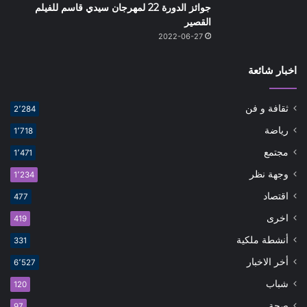
جوائز الدورة 22 لمهرجان سيدي قاسم للفيلم
القصير
2022-06-27
اخبار شائعة
ثقافة و فن
2٬284
رياضة
1٬718
مجتمع
1٬471
وجهة نظر
1٬234
اقتصاد
477
اخرى
419
أنشطة ملكية
331
أخر الاخبار
6٬527
شباب
120
صحة
97