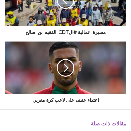
مسيرة_عمالية #الCDT_الفقيه_بن_صالح
اعتداء عنيف على لاعب كرة مغربي
مقالات ذات صلة