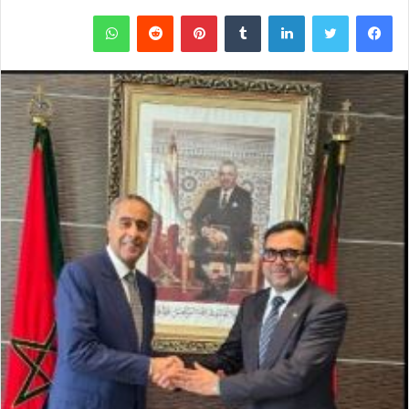
فيسبوك
تويتر
لينكدإن
‏Tumblr
بينتيريست
‏Reddit
واتساب