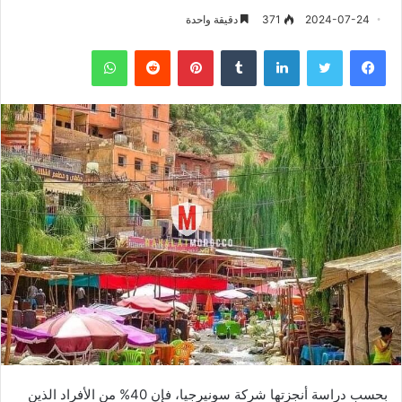
2024-07-24
371
دقيقة واحدة
فيسبوك
تويتر
لينكدإن
‏Tumblr
بينتيريست
‏Reddit
واتساب
بحسب دراسة أنجزتها شركة سونيرجيا، فإن 40% من الأفراد الذين