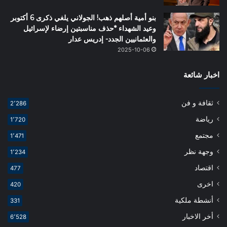
بنو أمية أصلهم ذهب! الجولاني يلغي ذكرى 6 أكتوبر
وعيد الشهداء *حذف مناسبتين إرضاء لإسرائيل
والعثمانيين الجدد- إدريس عدار
2025-10-06
اخبار شائعة
ثقافة و فن
2٬286
رياضة
1٬720
مجتمع
1٬471
وجهة نظر
1٬234
اقتصاد
477
اخرى
420
أنشطة ملكية
331
أخر الاخبار
6٬528