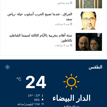
منذ ساعتين
العراق… عندما تصبح الحرب أسلوب حياة -رياض
سعد
منذ 4 ساعات
ستة أفلام مغربية بالأيام الثالثة لسينما الشاطئ
بالناظور:
منذ 4 ساعات
الطقس
24
℃
الدار البيضاء
24º - 23º
69%
1.54 كيلومتر/ساعة
سماء صافية