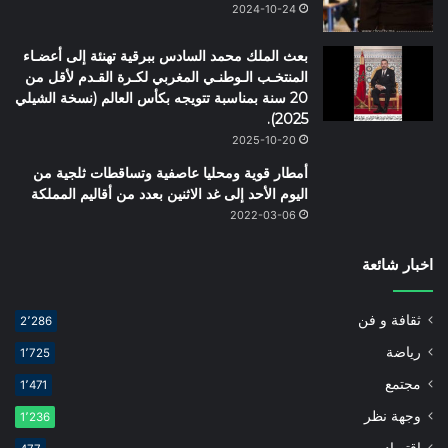
2024-10-24
بعث الملك محمد السادس ببرقية تهنئة إلى أعضـاء
المنتخـب الـوطنـي المغربي لكـرة القـدم لأقل من
20 سنة بمناسبة تتويجه بكأس العالم (نسخة الشيلي
2025).
2025-10-20
أمطار قوية ومحليا عاصفية وتساقطات ثلجية من
اليوم الأحد إلى غد الاثنين بعدد من أقاليم المملكة
2022-03-06
اخبار شائعة
ثقافة و فن
2٬286
رياضة
1٬725
مجتمع
1٬471
وجهة نظر
1٬236