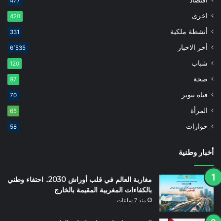
اقتصاد
477
اخرى
420
أنشطة ملكية
331
أخر الاخبار
6٬535
شباب
120
صحة
97
قناة تنوير
70
المرأة
65
حوارات
58
أخبار وطنية
مغاربة العالم في قلب أوراش 2030.. احتفاء وطني
بالكفاءات المغربية المقيمة بالخارج
منذ 7 ساعات