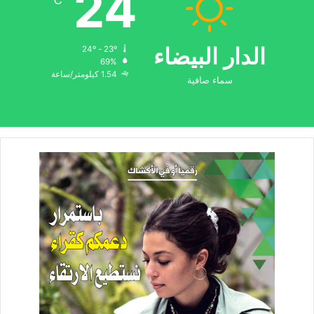
24
℃
الدار البيضاء
24º - 23º
69%
1.54 كيلومتر/ساعة
سماء صافية