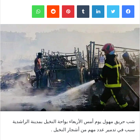
فيسبوك
تويتر
لينكدإن
‏Tumblr
بينتيريست
‏Reddit
واتساب
شب حريق مهول يوم أمس الأربعاء بواحة النخيل بمدينة الراشدية
سبب في تدمير عدد مهم من أشجار النخيل .