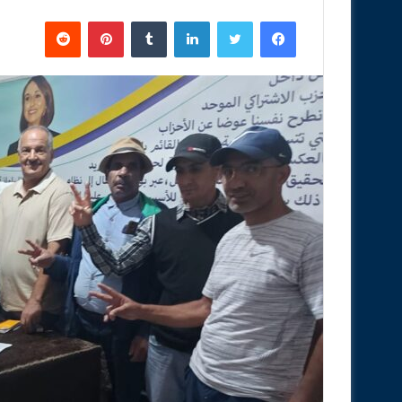
فيسبوك
تويتر
لينكدإن
‏Tumblr
بينتيريست
‏Reddit