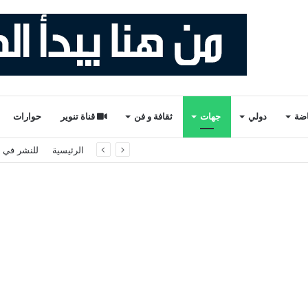
اضة
دولي
جهات
ثقافة و فن
قناة تنوير
حوارات
ة لتقصي الحقائق حول أحداث سبتة ومليلية
الرئيسية
للنشر في ت