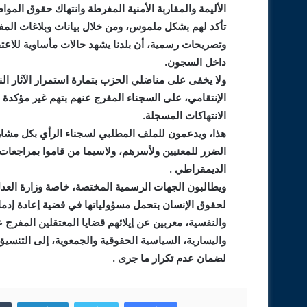
الأليمة والمقاربة الأمنية المفرطة وانتهاك حقوق المو
تأكد لهم بشكل ملموس، ومن خلال بيانات وبلاغات ال
وتصريحات رسمية، أن بلدنا يشهد حالات مأساوية للاعتقال
داخل السجون.
ولا يخفى على مناضلي الحزب بتمارة استمرار الآثار ال
الإنتقامي، على السجناء المفرج عنهم بتهم غير مؤكدة
الانتهاكات المسجلة.
هذا، ويدعمون للملف المطلبي لسجناء الرأي بكل مشار
الضرر للمعنيين ولأسرهم، ولاسيما من قاموا بمراجعات
الديمقراطي .
ويطالبون الجهات الرسمية المختصة، خاصة وزارة العدل
لحقوق الإنسان بتحمل مسؤولياتها في قضية إعادة إدماج
والنفسية، معربين عن إيلائهم قضايا المعتقلين المفرج 
واليسارية، السياسية الحقوقية والجمعوية، إلى التنس
لضمان عدم تكرار ما جرى .