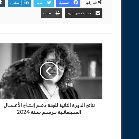
شاركها
فيسبوك
تويتر
لينكدإن
مشاركة عبر البريد
طباعة
نتائج الدورة الثانية للجنة دعـم إنـتـاج الأعـمـال
السـينمائـية بـرسـم سـنة 2024