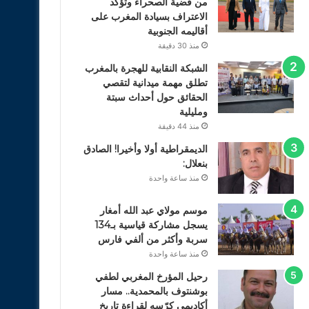
من قضية الصحراء وتؤكد
الاعتراف بسيادة المغرب على
أقاليمه الجنوبية
منذ 30 دقيقة
الشبكة النقابية للهجرة بالمغرب
تطلق مهمة ميدانية لتقصي
الحقائق حول أحداث سبتة
ومليلية
منذ 44 دقيقة
الديمقراطية أولا وأخيرا! الصادق
بنعلال:
منذ ساعة واحدة
موسم مولاي عبد الله أمغار
يسجل مشاركة قياسية بـ134
سربة وأكثر من ألفي فارس
منذ ساعة واحدة
رحيل المؤرخ المغربي لطفي
بوشنتوف بالمحمدية.. مسار
أكاديمي كرّسه لقراءة تاريخ