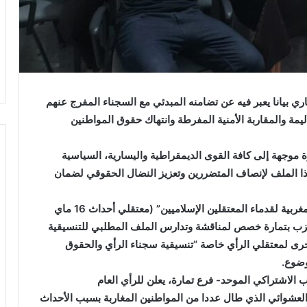
 بيانا يعبر فيه عن تضامنه المبدئي مع السجناء المفرج عنهم
يمة والمقاربة الأمنية المفرطة وانتهاك حقوق المواطنين
 موجهة إلى كافة القوى الديمقراطية واليسارية، السياسية
ذا الملف لإنصاف المتضررين وتعزيز النضال الحقوقي لضمان
وعلى إثر طلب المساندة الذي تقدمت به “التنسيقية المغربية لقدماء المعتقلين الإسلاميين” (معتقلي أحداث 16 ماي
ر الحزب بتمارة خصص لمناقشة وتدارس الملف المطلبي للتنسيقية
أخرى لمعتقلي الرأي خاصة “تنسيقية سجناء الرأي والحقوق
وضوع.
ب الاشتراكي الموحد- فرع تمارة، يعلن للرأي العام
لعشوائي الذي طال عددا من المواطنين المغاربة بسبب الأحداث