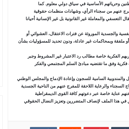
اطنين وحرياتهم الأساسية في سياق دولي معلوم. كما
مفرج عنهم من سجناء الرأي، وشهادات منظمات حقوقية
 التعسفي والمعاملة غير القانونية بل غير الإنسانية أحيانا
نفسية والجسدية الموروثة عن فترات الاعتقال، العشوائي أو
 أو ملفقة وبمحاكمات غير عادلة، ودون تحديد للمسؤوليات بشأن
بهم الفكرية خاصة مطالب رد الاعتبار غير المشروط وجبر
 فكرية وفق ما تقتضيه مبادئ السلم المجتمعي والفكر
 والمندوبية السامية للسجون وإعادة الإدماج والمجلس الوطني
 السجناء والرعاية اللاحقة للمفرج عنهم من الناحية الجسدية
عنهم عناية خاصة عبر دعوتهم كافة القوى الديمقراطية
يق في هذا الملف لإنصاف المتضررين وتعزيز النضال الحقوقي