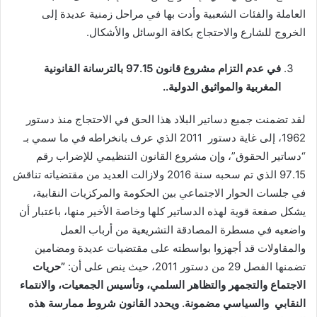
العاملة والفئات الشعبية وأدت بها في مراحل زمنية عديدة إلى
الخروج للشارع والاحتجاج بكافة الوسائل والأشكال.
في عدم التزام مشروع قانون 97.15 بالترسانة القانونية
المغربية والمواثيق الدولية
..
لقد تضمنت جميع دساتير البلاد هذا الحق في الاحتجاج منذ دستور
1962، إلى غاية دستور 2011 الذي عرف بانخراطه في ما سمي بـ
“دساتير الحقوق”، وإن مشروع القانون التنظيمي للإضراب رقم
97.15 الذي تم سحبه سنة 2016 ولازالت العديد من مقتضياته تناقش
في جلسات الحوار الاجتماعي بين الحكومة والمركزيات النقابية،
يشكل صفعة قوية لهذه الدساتير كلها وخاصة الأخير منها، باعتبار أن
واضعيه في مسطرة المصادقة التشريعية من أرباب العمل
والمقاولات قد أجهزوا بواسطته على مقتضيات عديدة ومضامين
تضمنها الفصل 29 من دستور 2011، حيث ينص على أن:
”
حريات
الاجتماع والتجمهر والتظاهر السلمي، وتأسيس الجمعيات، والانتماء
النقابي والسياسي مضمونة. ويحدد القانون شروط ممارسة هذه