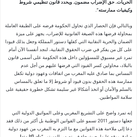
الحريات. حق الإضراب مضمون. ويحدد قانون تنظيمي شروط
وكيفيات ممارسته
”
.
وبالتالي فإن الحصار الذي تحاول الحكومة فرضه على الطبقة العاملة
بمحاولة فرضها هذه الصيغة القانونية للإضراب، يجهز على ميزة
الضمان والحرية النقابية التي كفلها دستور المملكة وجعل بذلك قيودا
على كل من يفكر في ضرب الحقوق النقابية، لنجد أنفسنا الآن أمام
تمرد غير مسبوق للمسؤولين داخل هذه الحكومة على أسمى قانون
بالبلاد، محاولين كسر القيود التي فرضها عليهم من أجل عدم
المساس بما صادق عليه المغرب من اتفاقات وعهود دولية تكفل
ممارسة هذه الحقوق بدون قيود أو شروط إلا ما تعلق بالمساس
بالسلم والأمان أو اتخذ أشكالا غير سليمة تشكل خطورة حقيقية على
سلامة المواطنين.
إنه تمرد واضح على التشريع المغربي وعلى المواثيق الدولية التي
جعلها دستور 2011 تسمو على القوانين الوطنية بل أكثر من ذلك فقد
دعا إلى ملاءمة هذه القوانين مع ما التزم به المغرب من عهود دولية
صادق ووقع عليها، حيث جاء في تصدير الدستور
“
وإدراكا منها