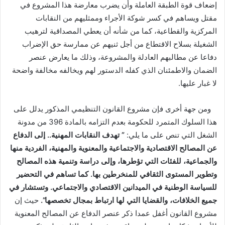
إضعاف قوة الطبقة العاملة وأن يضرب معارضة هذا المشروع في
مقتل ويساهم في كسر شوكة الأجراء وممثليهم من النقابات
المركزية والقطاعية، كما من شأنه أن يعطي المصداقية لترهيب
الشغيلة بسلاح الاقتطاع من أجل ثنيهم عن ممارسة حق الإضراب
دفاعا عن مطالبهم العادلة والمشروعة، وذلك ما يعارض عنصر
الضمان والاطمئنان الذي كفله الدستور لهم ويخالفه مخالفة واضحة
لا غبار عليها.
ومن جهة أخرى فإن مشروع القانون التنظيمي المذكور يدلل على
هذا السلوك المتمرد للحكومة بعدم التزامه بالمادة 396 من مدونة
الشغل التي تنص على ما يلي:
”
تهدف النقابات المهنية.. إلى الدفاع
عن المصالح الاقتصادية والاجتماعية والمعنوية والمهنية، الفردية منها
والجماعية، للفئات التي تؤطرها، وإلى دراسة وتنمية هذه المصالح
وتطوير المستوى الثقافي للمنخرطين بها. كما تساهم في التحضير
للسياسة الوطنية في الميدانين الاقتصادي والاجتماعي. وتستشار في
جميع الخلافات، والقضايا التي لها ارتباط بمجال تخصصها
”.
حيث إن
مشروع القانون أغفل عمدا ذكر عنصر الدفاع عن المصالح المعنوية