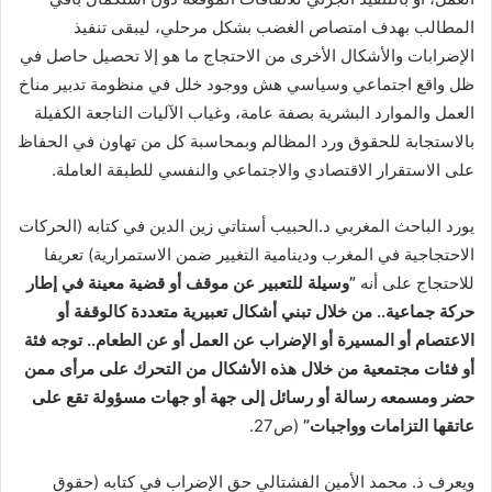
المطالب بهدف امتصاص الغضب بشكل مرحلي، ليبقى تنفيذ
الإضرابات والأشكال الأخرى من الاحتجاج ما هو إلا تحصيل حاصل في
ظل واقع اجتماعي وسياسي هش ووجود خلل في منظومة تدبير مناخ
العمل والموارد البشرية بصفة عامة، وغياب الآليات الناجعة الكفيلة
بالاستجابة للحقوق ورد المظالم وبمحاسبة كل من تهاون في الحفاظ
على الاستقرار الاقتصادي والاجتماعي والنفسي للطبقة العاملة.
يورد الباحث المغربي د.الحبيب أستاتي زين الدين في كتابه (الحركات
الاحتجاجية في المغرب ودينامية التغيير ضمن الاستمرارية) تعريفا
للاحتجاج على أنه
”
وسيلة للتعبير عن موقف أو قضية معينة في إطار
حركة جماعية.. من خلال تبني أشكال تعبيرية متعددة كالوقفة أو
الاعتصام أو المسيرة أو الإضراب عن العمل أو عن الطعام.. توجه فئة
أو فئات مجتمعية من خلال هذه الأشكال من التحرك على مرأى ممن
حضر ومسمعه رسالة أو رسائل إلى جهة أو جهات مسؤولة تقع على
عاتقها التزامات وواجبات
”
(ص27.
ويعرف ذ. محمد الأمين الفشتالي حق الإضراب في كتابه (حقوق