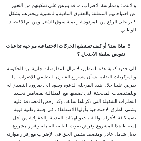
والانتماء وممارسة الإضراب، ما قد يبرهن على تمكينهم من التعبير
عن احتياجاتهم المتعلقة بالحقوق المادية والمعنوية ويحفزهم بشكل
كبير على الرفع من المردودية وتنمية سوق الشغل ومن ثم الاقتصاد
الوطني.
ماذا بعد؟ أو كيف تستطيع الحركات الاجتماعية مواجهة تداعيات
تقويض سلطة الاحتجاج ؟
إلى حدود كتابة هذه السطور، لا تزال المفاوضات جارية بين الحكومة
والمركزيات النقابية بشأن مشروع القانون التنظيمي للإضراب، ما
يفرض علينا خلال هذه المرحلة الدعوة وبقوة إلى ضرورة التصدي له
وللمقتضيات المجحفة التي تضمنها مع المطالبة بمضامين تجسد
انتظارات الشغيلة التي ذكرناها سابقا، وكذا رفض المصادقة عليه
بشتى الطرق الاحتجاجية وأولها الاصطفاف في جبهة وطنية قوية
تضم كافة الأحزاب والنقابات والهيئات المدنية والحقوقية من أجل
إسقاط هذا المشروع وفرض صوت الطبقة العاملة وإقرار مشروع
بديل شامل عادل ومنصف يضمن الحق في الإضراب مع إقرار موازنة