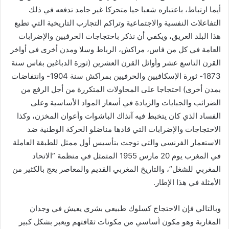
أيما ارتباط، باعتباره شعبا حيا متحركا غير جامد تدفعه في ذلك
التفاعلات النفسية والاجتماعية وتراكم التجارب التاريخية التي تطبع
هذا البلد العريق، ويكفي أن نذكر باحتجاجات الحرفيين والإضرابات
العامة في كل من فاس، مراكش، الرباط وسلا ومدن أخرى في أواخر
القرن التاسع عشر وأوائل القرن العشرين (ثورة الدباغين بفاس سنة
1873- ثورة الإسكافيين والحرفيين بمراكش سنة 1904- وانتفاضات
بمدن أخرى) احتجاجا على المحاولات المتكررة من أجل الرفع من
الضرائب والجبايات والزيادة في أسعار المواد الأساسية وعلى
الفساد الذي كان يتخبط فيه آنذاك الباشوات وأعوان المخزن، وكذا
الاحتجاجات والإضرابات التي قادها مناضلو الحركة الوطنية ضد
الاستعمار الفرنسي والتي توجت بتأسيس أول ممثل للطبقة العاملة
في المغرب يوم 20 مارس 1955 المتمثل في منظمة ”الاتحاد
المغربي للشغل”، والتاريخ المغربي القديم والمعاصر يعج بالكثير من
الأمثلة في هذا الإطار.
وبالتالي فإن الاحتجاج كسلوك طبيعي بشري يعيش في وجدان
المغاربة وهو مكون أساسي من مكونات ثقافتهم ويعبر بشكل كبير