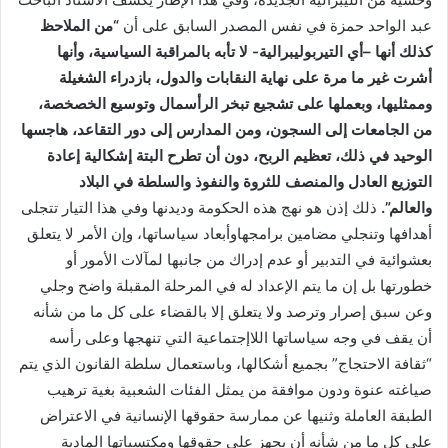
عبد الواحد حمزة في نفس المصدر السابق على أن
“
من الملاحظ
كذلك أنها –أي التيربوليبرالية- لا تأبه بالمراقبة السياسية، وأنها
أشرت
غير ما مرة على نهاية النقابات والدول، بازدراء الشغيلة
وممثليها، وبعملها على تشجيع تبخر الرأسمال وتوسيع الخصخصة،
من الجامعات إلى السجون، ومن المدارس إلى دور التقاعد، هاجسها
الوحيد في ذلك، تعظيم الربح، دون أن تطرح البتة إشكالية إعادة
التوزيع العادل والمنصف للثروة والنفوذ والسلطة في البلاد
والعالم
”.
ذلك إذن هو نهج هذه الحكومة وديدنها وفي هذا التيار تتجلى
أهدافها وتنجلي مضامين برامجهاوأبعاد سياساتها، وإن الأمر لا يتعلق
بعشوائية في التدبير أو عدم إدراك من جانبها لمآلات الأمور أو
خطورتها بل إن ما يتم الإعداد له في المرحلة المقبلة واضح وجلي
وعن سبق إصرار وترصد ولا يتعلق إلا بالقضاء على كل ما من شأنه
أن يقف في وجه سياساتها اللاإجتماعية التي تنهجها وعلى رأسه
“ثقافة الاحتجاج” بجميع أشكالها، وباستعمال سلطة القانون الذي يتم
صياغته عنوة ودون موافقة من يمثل الفئات الشعبية بغية ترهيب
الطبقة العاملة وثنيها عن ممارسة حقوقها الإنسانية في الاعتراض
على كل ما من شأنه أن يجهز على حقوقها ومكتسباتها المادية