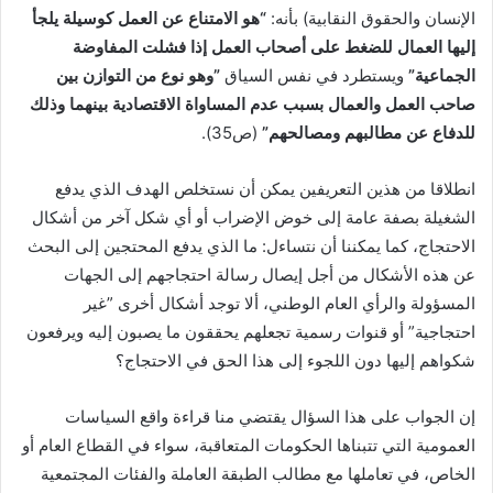
الإنسان والحقوق النقابية) بأنه:
“
هو الامتناع عن العمل كوسيلة يلجأ
إليها العمال للضغط على أصحاب العمل إذا فشلت المفاوضة
الجماعية
”
ويستطرد في نفس السياق
”
وهو نوع من التوازن بين
صاحب العمل والعمال بسبب عدم المساواة الاقتصادية بينهما وذلك
للدفاع عن مطالبهم ومصالحهم
”
(ص35).
انطلاقا من هذين التعريفين يمكن أن نستخلص الهدف الذي يدفع
الشغيلة بصفة عامة إلى خوض الإضراب أو أي شكل آخر من أشكال
الاحتجاج، كما يمكننا أن نتساءل: ما الذي يدفع المحتجين إلى البحث
عن هذه الأشكال من أجل إيصال رسالة احتجاجهم إلى الجهات
المسؤولة والرأي العام الوطني، ألا توجد أشكال أخرى ”غير
احتجاجية” أو قنوات رسمية تجعلهم يحققون ما يصبون إليه ويرفعون
شكواهم إليها دون اللجوء إلى هذا الحق في الاحتجاج؟
إن الجواب على هذا السؤال يقتضي منا قراءة واقع السياسات
العمومية التي تتبناها الحكومات المتعاقبة، سواء في القطاع العام أو
الخاص، في تعاملها مع مطالب الطبقة العاملة والفئات المجتمعية