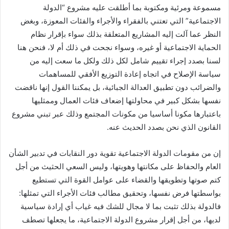
مسموعة ومرئية ومكتوبة بما أطلقت عليه مشروع “الدولة
الاجتماعية” التي تعتني بالفقراء والأجراء والفئات المعوزة، وبغض
النظر عما آلت إليه المشاريع المتعلقة بذلك سواء بإقرار نظام
الحماية الاجتماعية أو غيره، وسواء نجحت في ذلك أم لا، فنحن هنا
لسنا بصدد إجراء تقييم شامل لكل ذلك ولكل ما سعت إليه من
سياسة الإصلاح في اتجاه إعادة التوزيع الأفقي للمساهمات
والضرائب دون تطبيق العدالة الجبائية، بل يمكننا القول إنها ناقضت
نفسها بشكل كبير في محاولتها إضعاف فئات العمال وممثليها
باعتبارها مكونا أساسيا من مكونات المجتمع وذلك عبر تبني مشروع
القانون الذي نحن بصدد الحديث عنه.
إن من مقومات الدولة الاجتماعية تقوية دور النقابات في تدبير الشأن
العام والحفاظ على مكانتها وهويتها، وليس السعي الحثيث من أجل
كتم صوتها وتطويقها والقضاء على عوامل القوة التي تستطيع
بواسطتها فرض نفسها، وتحقيق مطالب فئات الأجراء التي تمثلها:
فالدولة بذلك تثبت بما لا مجال للشك فيه غياب أي إرادة سياسية
لديها، من أجل إقرار مشروع الدولة الاجتماعية، ما يجعلها تصطف