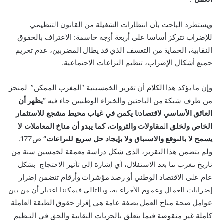
ويستطرد الباحث بأن انتظارات الشغيلة من القانون التنظيمي
للإضراب تتركز أساسا على أربعة أوجه حاسمة: الاعتراف بالحقوق
النقابية، الحماية من التعسف الذي قد يطال المضربين، عدم تجريم
جميع أشكال الإضراب، تنظيم النزاعات الاجتماعية.
وإن ما يؤكد هذا الكلام أن تقرير الخمسينية “المغرب الممكن” المنجز
من طرف شبكة من الباحثين والخبراء الوطنيين جاء فيه
“
يظهر أن
العائق الأساسي لاقتصادنا يكمن في غياب محيط مشجع للاستثمار
الخاص ولخلق المقاولات والثروات، كما يبدو أن مناخ المعاملات لا
يسمح لا بالتوقع والاستباق ولا بإيجاد حل سريع للنزاعات
”
ص177.
ولم يتضمن هذا التقرير، الذي شكل دراسة معمقة لخمسين سنة من
تاريخ مغرب ما بعد الاستقلال، أي إشارة إلى تأثير الاحتجاج بشكل
عام على الاقتصاد الوطني أو رصد مؤشرات وأرقام تتضمن إضرار
إضرابات العمال وعموم الأجراء به، وبالتالي فيمكننا اعتبار أن من بين
عوامل صحة مناخ العمل بصفة عامة هي إقرار حقوق الطبقة العاملة
كاملة غير منقوصة فيما يتعلق بالحريات النقابية والحق في التنظيم