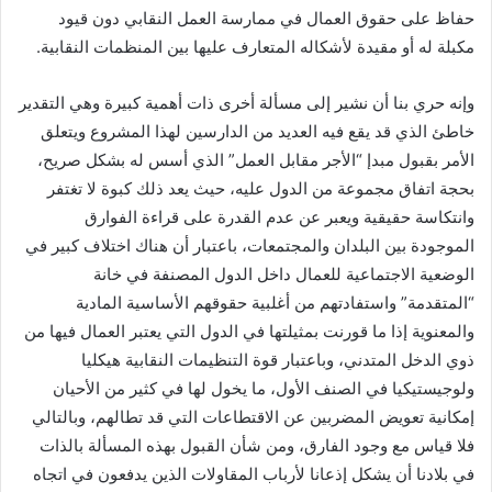
حفاظ على حقوق العمال في ممارسة العمل النقابي دون قيود
مكبلة له أو مقيدة لأشكاله المتعارف عليها بين المنظمات النقابية.
وإنه حري بنا أن نشير إلى مسألة أخرى ذات أهمية كبيرة وهي التقدير
خاطئ الذي قد يقع فيه العديد من الدارسين لهذا المشروع ويتعلق
الأمر بقبول مبدإ “الأجر مقابل العمل” الذي أسس له بشكل صريح،
بحجة اتفاق مجموعة من الدول عليه، حيث يعد ذلك كبوة لا تغتفر
وانتكاسة حقيقية ويعبر عن عدم القدرة على قراءة الفوارق
الموجودة بين البلدان والمجتمعات، باعتبار أن هناك اختلاف كبير في
الوضعية الاجتماعية للعمال داخل الدول المصنفة في خانة
“المتقدمة” واستفادتهم من أغلبية حقوقهم الأساسية المادية
والمعنوية إذا ما قورنت بمثيلتها في الدول التي يعتبر العمال فيها من
ذوي الدخل المتدني، وباعتبار قوة التنظيمات النقابية هيكليا
ولوجيستيكيا في الصنف الأول، ما يخول لها في كثير من الأحيان
إمكانية تعويض المضربين عن الاقتطاعات التي قد تطالهم، وبالتالي
فلا قياس مع وجود الفارق، ومن شأن القبول بهذه المسألة بالذات
في بلادنا أن يشكل إذعانا لأرباب المقاولات الذين يدفعون في اتجاه