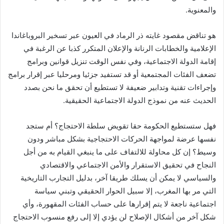
والمعنوية.
هو تناقض مقصود غايته ذر الرماد في العيون عبر تسخير البروباغاندا
الإعلامية والخطابات الرنانة والإعلان المتكرر كذبا عن الرغبة في
إقامة الدولة الاجتماعية، وفي نفس الوقت تنزيل قوانين وبرامج
تضعف الفئات المجتمعية أو قد تستفيد جزئيا ومرحليا عبر إقرار برامج
وإجراءات تقنية وتدابير ضعيفة لا تستطيع أن تحقق ما نحن بصدد
الحديث عنه من نموذج الدولة الاجتماعية الحقيقية.
فهل ستستطيع الحكومة حقا تقويض سلطة الاحتجاج؟ أم ستجد
نفسها عرضة لمواجهة الحركات الاحتجاجية بشكل مباشر ودون
وسيط؟ إن كل محاولة للالتفاف على ما ينبغي القيام به من أجل
النجاح في تحقيق الاستقرار والأمن الاجتماعي والاقتصادي
والسياسي لا يمكن أن يسلك طريقا آخر، بدليل التجارب التاريخية
التي مر بها المغرب، إلا سبيل الحوار الحقيقي وتبني سياسة
اجتماعية ناجعة لا يتم إقرارها على حساب الفئات المقهورة، وأي
شكل آخر من أشكال الإصلاح لن يؤدي إلا إلى رفع منسوب الاحتجاج