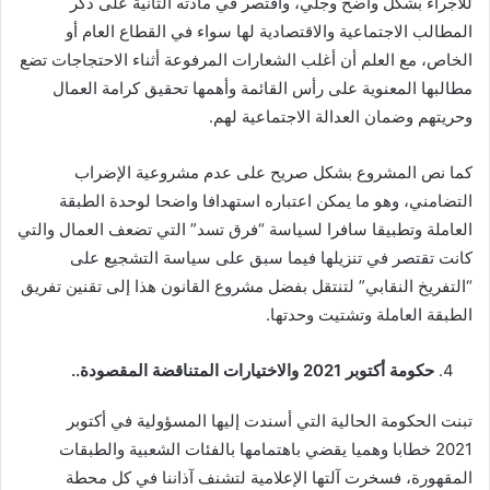
للأجراء بشكل واضح وجلي، واقتصر في مادته الثانية على ذكر
المطالب الاجتماعية والاقتصادية لها سواء في القطاع العام أو
الخاص، مع العلم أن أغلب الشعارات المرفوعة أثناء الاحتجاجات تضع
مطالبها المعنوية على رأس القائمة وأهمها تحقيق كرامة العمال
وحريتهم وضمان العدالة الاجتماعية لهم.
كما نص المشروع بشكل صريح على عدم مشروعية الإضراب
التضامني، وهو ما يمكن اعتباره استهدافا واضحا لوحدة الطبقة
العاملة وتطبيقا سافرا لسياسة “فرق تسد” التي تضعف العمال والتي
كانت تقتصر في تنزيلها فيما سبق على سياسة التشجيع على
“التفريخ النقابي” لتنتقل بفضل مشروع القانون هذا إلى تقنين تفريق
الطبقة العاملة وتشتيت وحدتها.
حكومة أكتوبر 2021 والاختيارات المتناقضة المقصودة
..
تبنت الحكومة الحالية التي أسندت إليها المسؤولية في أكتوبر
2021
خطابا وهميا يقضي باهتمامها بالفئات الشعبية والطبقات
المقهورة، فسخرت آلتها الإعلامية لتشنف آذاننا في كل محطة