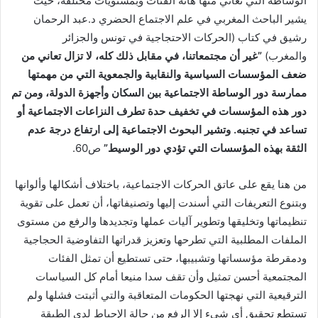
الوساطة التي تعاني منها هاته الفئات وبمستويات مختلفة، حيث
يشير الباحث المغربي في علم الاجتماع الحضري د.عبد الرحمان
رشيق في كتاب (الحركات الاحتجاجية في تونس والجزائر
والمغرب)
”
غير أن مجتمعاتنا، في مقابل ذلك كله، لا تزال تعاني من
ضعف المؤسسات السياسية والنقابية والجمعوية التي من مهمتها
ممارسة دور الوساطة الاجتماعية بين السكان وأجهزة الدولة، ومن تم
دور هذه المؤسسات في تخفيف حدة تطرف النزاعات الاجتماعية أو
تساعد في تجنبه. وتشير البحوث الاجتماعية إلى ارتفاع درجة عدم
الثقة بهذه المؤسسات التي تؤدي دور الوسيط
”
ص60.
من هنا يقع على عاتق الحركات الاجتماعية، باختلاف أشكالها وألوانها
وبتنوع التعريفات التي أسندت إليها وتصنيفاتها، أن تعمل على تقوية
تنظيماتها وتخليقها وتطوير آليات عملها وتجديدها والرفع من مستوى
الملفات المطلبية التي تطرحها وتعزيز قدراتها التفاوضية الحجاجية
ودمقرطة مؤسساتها وتشبيبها، حتى تستطيع أن تمثل الفئات
المجتمعية أحسن تمثيل وأن تقف سدا منيعا أمام كل السياسات
الترقيعية التي نهجتها الحكومات المتعاقبة والتي أثبتت فشلها ولم
تستطع تحقيق أي شيء إلا الرفع من حالة الإحباط لدى الطبقة