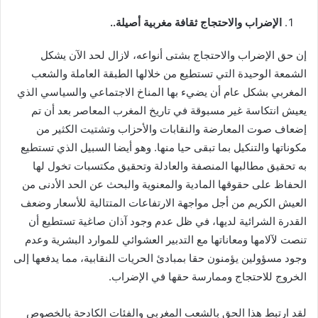
الإضراب والاحتجاج ثقافة مغربية أصيلة
..
إن حق الإضراب والاحتجاج بشتى أنواعه، لازال لحد الآن يشكل
الشمعة الوحيدة التي تستطيع من خلالها الطبقة العاملة والشعب
المغربي بشكل عام أن يضيء بها المناخ الاجتماعي والسياسي الذي
يعيش انتكاسة غير مسبوقة في تاريخ المغرب المعاصر بعد أن تم
إضعاف صوت المعارضة والنقابات والأحزاب وتشتيت الكثير من
مكوناتها والتنكيل بما تبقى حيا منها. وهو أيضا السبيل الذي تستطيع
به تحقيق مطالبها المنصفة والعادلة وتحقيق مكتسبات تخول لها
الحفاظ على حقوقها المادية والمعنوية والبحث عن الحد الأدنى من
العيش الكريم من أجل مواجهة الارتفاعات المتتالية للأسعار وضعف
القدرة الشرائية لديها، في ظل عدم وجود آذان صاغية تستطيع أن
تنصت لآلامها ومعاناتها مع التدبير العشوائي للموارد البشرية وعدم
وجود مسؤولين يؤمنون حقا بمبادئ الحريات النقابية، مما يدفعها إلى
الخروج للاحتجاج وممارسة حقها في الإضراب.
لقد ارتبط هذا الحق بالشعب المغربي والفئات الكادحة بالخصوص