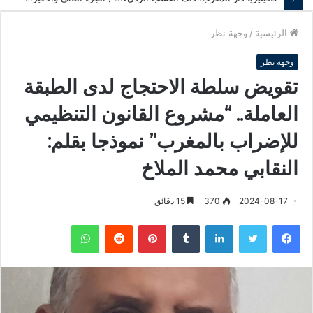
الرئيسية
/
وجهة نظر
وجهة نظر
تقويض سلطة الاحتجاج لدى الطبقة
العاملة.. “مشروع القانون التنظيمي
للإضراب بالمغرب” نموذجا بقلم:
النقابي محمد الملاخ
2024-08-17
370
15 دقائق
فيسبوك
تويتر
لينكدإن
‏Tumblr
بينتيريست
‏Reddit
واتساب