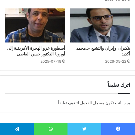
بنكيران وإيران والتشيع -د.محمد
أسطورة غزو الهجرة الأفريقية إلى
أكديد
أوروبا-الدكتور حسن العاصي
2025-07-18
2026-05-22
اترك تعليقاً
يجب أنت تكون
مسجل الدخول
لتضيف تعليقاً.
قناة تنوير