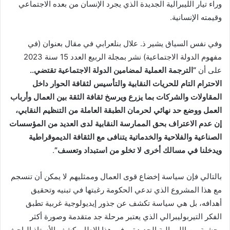
وراء تيار الليبرالية الجديدة الذي يجرد الإنسان من بعده الاجتماعي
وقيمته الإنسانية.
وفي نفس السياق يشير ذ. علال بنلعرابي في مقال بعنوان (في
مفهوم الدولة الاجتماعية) نشر بمجلة الربيع العدد 15 سنة 2023
على أن
“
الترجمة العملية لمضامين الدولة الاجتماعية تقتضي..
الاحترام التام للحريات النقابية والتأسيس لثقافة الحوار داخل
المقاولات والشركات بما يزرع ويرسخ ثقافة الثقة بين العمال وأرباب
العمل ووضع حد نهائي لحرمان الطبقة العاملة من التنظيم النقابي،
إن عدم الاعتراف بحق الممارسة النقابية لدى العديد من المؤسسات
الصناعية والفلاحية والخدماتية يتنافى مع الثقافة الديموقراطية
ويدخلنا في مسالك أخرى لا تخلو من استبداد وتعسف
”
.
بالتالي فإن سياسة إخضاع قوى العمال وممثليهم لا يمكن أن تنسجم
مع هذا المشروع الذي تدعي الحكومة رغبتها في تبنيه وتحقيق
أهدافه، بل هي سياسة تكشف عن جذور إيديولوجية غربية تطبق
الفكر التيربوليبرالي الذي يعتبر مرحلة جد متقدمة وصورة أكثر
وحشية من الليبرالية الجديدة، وفي هذا الإطار يكشف الأستاذ الباحث