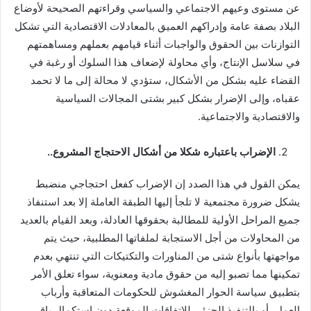
عن مستوى وعيهم الاجتماعي والسياسي وقراءتهم الصحيحة لأوضاع
البلاد بصفة عامة وإدراكهم العميق بالمعادلات الاقتصادية التي تشكل
التوازنات بين الحقوق والواجبات أثناء قيامهم بعملهم ومساهمتهم
في سلاسل الإنتاج، وأي محاولة لإضعاف هذا السلوك أو رغبة في
القضاء عليه بشكل من الأشكال، ستؤدي لا محالة إلى ما لا تحمد
عقباه، وإلى الإضرار بشكل كبير بشتى المجالات السياسية
والاقتصادية والاجتماعية.
الإضراب باعتباره شكلا من أشكال الاحتجاج المشروع
..
يمكن القول في هذا الصدد إن الإضراب كفعل احتجاجي منضبط
يشكل ضرورة مجتمعية لا تلجأ إليها الطبقة العاملة إلا بعد استنفاذ
جميع المراحل الأولية للمطالبة بحقوقها العادلة، وبعد القيام بالعديد
من المحاولات من أجل الاستجابة لملفاتها المطلبية، حيث يتم
مواجهتها بأنواع شتى من المناورات والتكتيكات التي تنتهي بعدم
تمكينها مما تصبو إليه من حقوق مادية ومعنوية، سواء تعلق الأمر
بتطبيق سياسة الحوار المغشوش للحكومات المتعاقبة وأرباب
العمل، أو بالتنفيذ الجزئي للاتفاقات الموقعة دون استكمال باقي