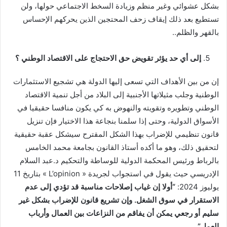
بشكل عشوائي وغير منظم وزيادة السخط الاجتماعي حولها، ولن
تستطيع بعد ذلك إيقاف زحف المحتجين الذين يحركهم الإحساس
بالقهر والظلم..
إلى أي حد يؤثر تقويض حق الاحتجاج على الاقتصاد الوطني ؟
إن من بين الأهداف التي تسعى إليها الدولة هي تشجيع الاستثمارات
الوطنية وجلب مثيلاتها الأجنبية إلى البلاد من أجل تنمية الاقتصاد
الوطني وتطويره وتقويته والنهوض به كي يكون منافسا حقيقيا في
الأسواق الدولية، وحتى إذا سلمنا بنجاعة هذا الاختيار فإن تنزيل
قانون تنظيمي للإضراب بهذا الشكل المقترح سيشكل عقبة حقيقية
لتحقيق ذلك، وهو ما أكده أستاذ القانون بجامعة محمد الخامس
بالرباط ورئيس المحكمة الدولية للوساطة والتحكيم د.عبد السلام
الإدريسي حيث يقول في استجواب لجريدة « L’opinion »
بتاريخ 11
يوليوز 2024:
“
أولا إن غياب إصلاحات مناسبة قد تؤدي إلى عدم
الاستقرار في سوق الشغل. وإن تشريع قانون للإضراب بشكل غير
سليم أو رجعي يمكن أن يفاقم من النزاعات بين العمال وأرباب
العمل
”
.