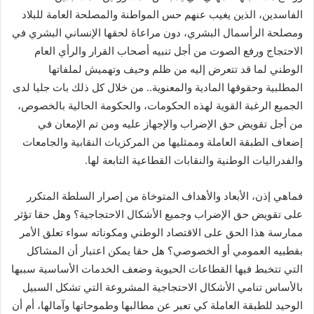
الفاسدين، الذين يغيب عنهم حس المواطنة والمصلحة العامة للبلاد
ومصلحة الرأسمال البشري، دون مراعاة لحقها الإنساني البشري في
الاحتجاج ورفع الصوت من أجل تنبيه أصحاب القرار والرأي العام
الوطني لما قد تتعرض إليه من ظلم وحيف وتهميش لملفاتها
المطلبية وحقوقها المادية والمعنوية.. من خلال كل ذلك بات جليا لدى
الجميع الرغبة القوية لهذه الحكومات، والحكومة الحالية بالخصوص،
من أجل تقويض حق الإضراب والإجهاز عليه ومن تم الإمعان في
إضعاف الطبقة العاملة وممثليها من المركزيات النقابية والجامعات
والفدراليات الوطنية والنقابات القطاعية التابعة لها.
فماهي إذن، الأبعاد والأهداف المتوخاة من إصرار السلطة المتكرر
على تقويض حق الإضراب وجميع الأشكال الاحتجاجية؟ وهل حقا تؤثر
ممارسة هذا الحق على الاقتصاد الوطني ومكوناته سواء تعلق الأمر
بقطبيه العمومي أو الخصوصي؟ هل حقا يمكن اعتبار أن المشاكل
التي تتخبط فيها القطاعات الحيوية وضعف الخدمات الأساسية سببها
بالأساس تنامي الأشكال الاحتجاجية المشروعة التي تشكل السبيل
الوحيد للطبقة العاملة كي تعبر عن مطالبها وطموحاتها وآمالها، أم أن