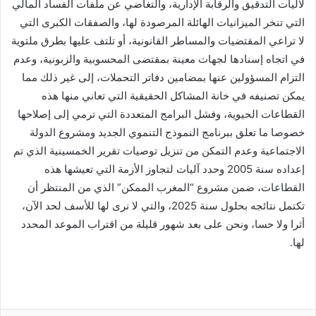
لآليات التدقيق والرقابة الإدارية، والتغاضي عن ملفات الفساد المالي
التي تنخر الميزانيات الهائلة المرصودة لها، والصفقات الكبرى التي
لا تراعي المقتضيات والمساطر القانونية، أو تلتف عليها بطرق ملتوية
في اتجاه إسنادها لجهات معينة بمقتضى المحسوبية والزبونية، وعدم
التزام المسؤولين عنها بمضامين دفاتر التحملات، إلى غير ذلك مما
يمكن تصنيفه في خانة المشاكل الحقيقية التي تعاني منها هذه
القطاعات الحيوية، وفشل البرامج المتعددة التي ترمي إلى إصلاحها
خصوصا ما تعلق ببرنامج النموذج التنموي الجديد ومشروع الدولة
الاجتماعية وعدم التمكن من تنزيل توصيات تقرير الخمسينية الذي تم
إعداده سنة 2005 وحدد آليات لتجاوز الأزمة التي تعيشها هذه
القطاعات، ضمن مشروع “المغرب الممكن” الذي من المنتظر أن
تكتمل نتائجه بحلول سنة 2025، والتي لا نرى
لها للأسف لحد الآن،
أثرا ولا حسا، ونحن على بعد شهور قليلة من اقتراب الموعد المحدد
لها.