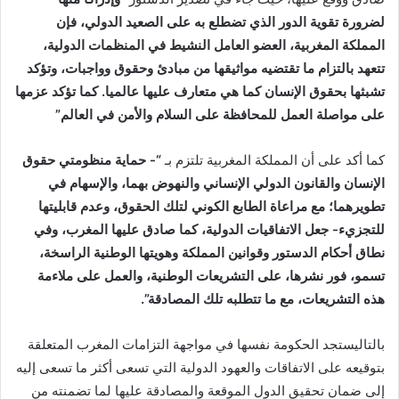
لضرورة تقوية الدور الذي تضطلع به على الصعيد الدولي، فإن
المملكة المغربية، العضو العامل النشيط في المنظمات الدولية،
تتعهد بالتزام ما تقتضيه مواثيقها من مبادئ وحقوق وواجبات، وتؤكد
تشبثها بحقوق الإنسان كما هي متعارف عليها عالميا. كما تؤكد عزمها
على مواصلة العمل للمحافظة على السلام والأمن في العالم
”
كما أكد على أن المملكة المغربية تلتزم بـ
“-
حماية منظومتي حقوق
الإنسان والقانون الدولي الإنساني والنهوض بهما، والإسهام في
تطويرهما؛ مع مراعاة الطابع الكوني لتلك الحقوق، وعدم قابليتها
للتجزيء- جعل الاتفاقيات الدولية، كما صادق عليها المغرب، وفي
نطاق أحكام الدستور وقوانين المملكة وهويتها الوطنية الراسخة،
تسمو، فور نشرها، على التشريعات الوطنية، والعمل على ملاءمة
هذه التشريعات، مع ما تتطلبه تلك المصادقة
”.
بالتاليستجد الحكومة نفسها في مواجهة التزامات المغرب المتعلقة
بتوقيعه على الاتفاقات والعهود الدولية التي تسعى أكثر ما تسعى إليه
إلى ضمان تحقيق الدول الموقعة والمصادقة عليها لما تضمنته من