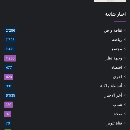
اخبار شائعة
ثقافة و فن
2٬286
رياضة
1٬725
مجتمع
1٬471
وجهة نظر
1٬236
اقتصاد
477
اخرى
420
أنشطة ملكية
331
أخر الاخبار
6٬535
شباب
120
صحة
97
قناة تنوير
70