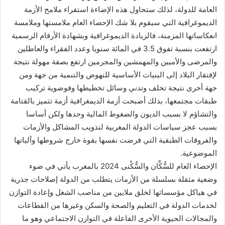
العامة للدولة، لذلك ستحاول هذه الإضاءة استقراء ملامح الأزمة
الديموغرافية التي سيقوم بلا شك الإحصاء العام ملامستها وملامسة
انعكاساتها المزمنة، فالزيادة الديموغرافية وبشهادة الأرقام الرسمية
ارتفعت بنسبة تفوق 3.5 في المائة سنويا وعدد الفقراء والعاطلين
والمرضى والأميين والمهمشين والمجرمين ارتفع بصفة مهولة نتيجة
لإفتقار البلاد إلى البنيات الأساسية للنهوض والتنمية من جهة ومن
جهة أخرى نتيجة تخلف وتدني وسائل تخطيطها وفوضوية تركيب
طبقات مجتمعها، بذلك أصبحت أزمة الديمغرافية أزمة تتميز بالقتامة
والتشاؤم لا بسبب الديون والضغوط المالية وحدها ولكن أساسا
بسبب عجز سياسات الدولة المغربية لتذويب المشاكل والأزمات
والفروقات الطبقية التي فرضت نفسها بقوة خارج شروطها وآلياتها
الموضوعية.
الإحصاء العام للسُّكَّان والسُّكْنى 2024 بالمغرب يأتي في ضوء
وضعية مثقلة بسلسلة من الأزمات يتطلب من الدولة إصلاحات جذرية
في هياكل مؤسساتها لخلق ملايين من مناصب الشغل وإعادة التوازن
لخدمات الدولة في التعليم والصحة والسكن وغيرها من القطاعات
والمجالات الحيوية الأخرى الفاعلة في التوازن الاجتماعي وهو ما