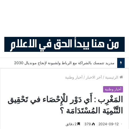
مدريد تتمسك بالشراكة مع الرباط ولشبونة لإنجاح مونديال 2030
الرئيسية
/
أخر الاخبار
/
أخبار وطنية
أخبار وطنية
المَغْرِب : أَي دَوْر للْإِحْصَاء في تَحْقِيق
التَّنْمِيَة المُسْتَدَامَة ؟
2024-09-12
379
2 دقائق