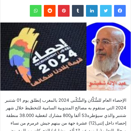
فيسبوك
تويتر
لينكدإن
‏Tumblr
بينتيريست
‏Reddit
واتساب
الإحصاء العام للسُّكَّان والسُّكْنى 2024 بالمغرب إنطلق يوم 01 شتنبر
2024 التي ستقوم به مصالح المندوبية السامية للتخطيط خلال شهر
شتنبر والذي سيؤطره53 ألفا و800 مشارك لتغطية 38.000 منطقة
إحصاء داخل إثنى(12) عشرة جهة من بينهم جيش عرمرم من نساء
ورجال التعليم(ما يزيد عن 17 ألف مشارك) الذي كان من المفروض