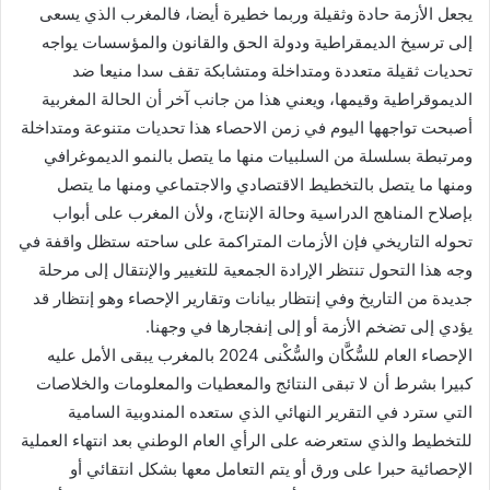
يجعل الأزمة حادة وثقيلة وربما خطيرة أيضا، فالمغرب الذي يسعى
إلى ترسيخ الديمقراطية ودولة الحق والقانون والمؤسسات يواجه
تحديات ثقيلة متعددة ومتداخلة ومتشابكة تقف سدا منيعا ضد
الديموقراطية وقيمها، ويعني هذا من جانب آخر أن الحالة المغربية
أصبحت تواجهها اليوم في زمن الاحصاء هذا تحديات متنوعة ومتداخلة
ومرتبطة بسلسلة من السلبيات منها ما يتصل بالنمو الديموغرافي
ومنها ما يتصل بالتخطيط الاقتصادي والاجتماعي ومنها ما يتصل
بإصلاح المناهج الدراسية وحالة الإنتاج، ولأن المغرب على أبواب
تحوله التاريخي فإن الأزمات المتراكمة على ساحته ستظل واقفة في
وجه هذا التحول تنتظر الإرادة الجمعية للتغيير والإنتقال إلى مرحلة
جديدة من التاريخ وفي إنتظار بيانات وتقارير الإحصاء وهو إنتظار قد
يؤدي إلى تضخم الأزمة أو إلى إنفجارها في وجهنا.
الإحصاء العام للسُّكَّان والسُّكْنى 2024 بالمغرب يبقى الأمل عليه
كبيرا بشرط أن لا تبقى النتائج والمعطيات والمعلومات والخلاصات
التي سترد في التقرير النهائي الذي ستعده المندوبية السامية
للتخطيط والذي ستعرضه على الرأي العام الوطني بعد انتهاء العملية
الإحصائية حبرا على ورق أو يتم التعامل معها بشكل انتقائي أو