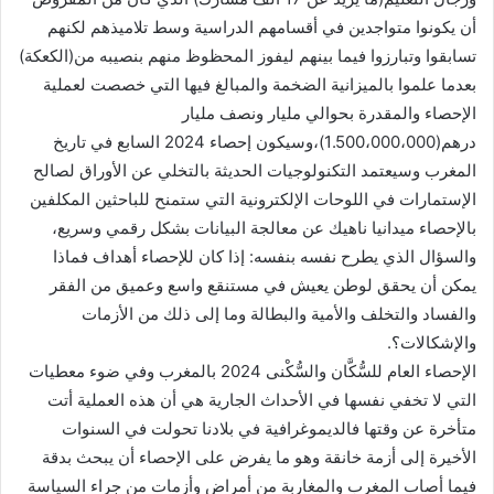
أن يكونوا متواجدين في أقسامهم الدراسية وسط تلاميذهم لكنهم
تسابقوا وتبارزوا فيما بينهم ليفوز المحظوظ منهم بنصيبه من(الكعكة)
بعدما علموا بالميزانية الضخمة والمبالغ فيها التي خصصت لعملية
الإحصاء والمقدرة بحوالي مليار ونصف مليار
درهم(1.500،000،000)،وسيكون إحصاء 2024 السابع في تاريخ
المغرب وسيعتمد التكنولوجيات الحديثة بالتخلي عن الأوراق لصالح
الإستمارات في اللوحات الإلكترونية التي ستمنح للباحثين المكلفين
بالإحصاء ميدانيا ناهيك عن معالجة البيانات بشكل رقمي وسريع،
والسؤال الذي يطرح نفسه بنفسه: إذا كان للإحصاء أهداف فماذا
يمكن أن يحقق لوطن يعيش في مستنقع واسع وعميق من الفقر
والفساد والتخلف والأمية والبطالة وما إلى ذلك من الأزمات
والإشكالات؟.
الإحصاء العام للسُّكَّان والسُّكْنى 2024 بالمغرب وفي ضوء معطيات
التي لا تخفي نفسها في الأحداث الجارية هي أن هذه العملية أتت
متأخرة عن وقتها فالديموغرافية في بلادنا تحولت في السنوات
الأخيرة إلى أزمة خانقة وهو ما يفرض على الإحصاء أن يبحث بدقة
فيما أصاب المغرب والمغاربة من أمراض وأزمات من جراء السياسة