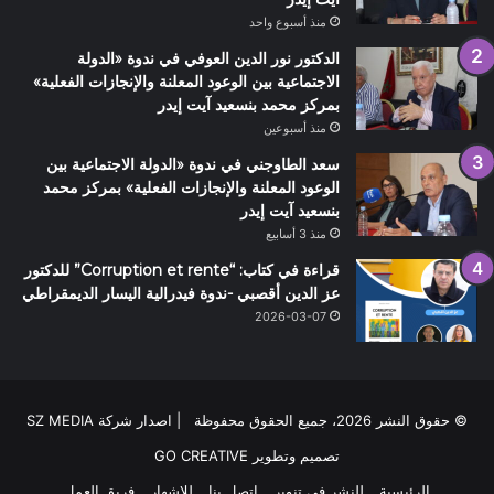
منذ أسبوع واحد
الدكتور نور الدين العوفي في ندوة «الدولة
الاجتماعية بين الوعود المعلنة والإنجازات الفعلية»
بمركز محمد بنسعيد آيت إيدر
منذ أسبوعين
سعد الطاوجني في ندوة «الدولة الاجتماعية بين
الوعود المعلنة والإنجازات الفعلية» بمركز محمد
بنسعيد آيت إيدر
منذ 3 أسابيع
قراءة في كتاب: “Corruption et rente” للدكتور
عز الدين أقصبي -ندوة فيدرالية اليسار الديمقراطي
2026-03-07
© حقوق النشر 2026، جميع الحقوق محفوظة | اصدار شركة SZ MEDIA
تصميم وتطوير
GO CREATIVE
الرئيسية
للنشر في تنوير
اتصل بنا
للاشهار
فريق العمل