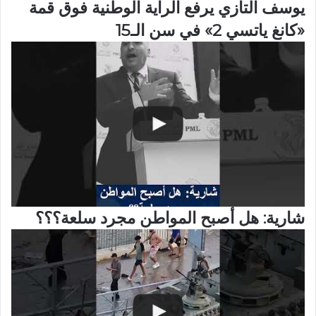
يوسف التازي يرفع الراية الوطنية فوق قمة
«كانغ ياتسي 2» في سن الـ15
شارية: هل أصبح المواطن مجرد سلعة؟؟؟