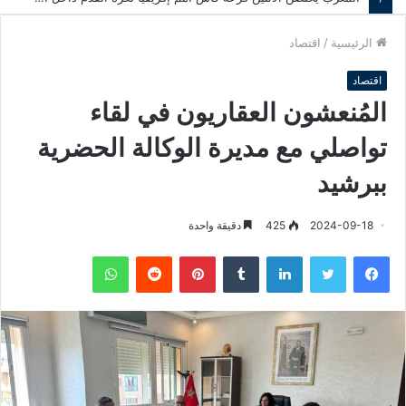
الرئيسية
/
اقتصاد
اقتصاد
المُنعشون العقاريون في لقاء
تواصلي مع مديرة الوكالة الحضرية
ببرشيد
2024-09-18
425
دقيقة واحدة
فيسبوك
تويتر
لينكدإن
‏Tumblr
بينتيريست
‏Reddit
واتساب