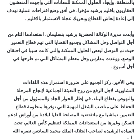
بالمنطقة، وإيجاد الحلول الممكنة للمعانات التي واجهت المنعشون
العقاريون باقليم برشيد مؤخرا، في أفق وضع اقتراحات عملية تهدف
إلى إعادة إنعاش القطاع وتحريك عجلة الاستثمار بالاقليم .
وأبدت مديرة الوكالة الحضرية برشيد بنسليمان، استعدادها التام من
أجل التواصل وحل المشاكل وجميع القضايا التي تهم قطاع التعمير
حيث تم التوصل لبعض الحلول الممكنة والتي كانت سببا في احتقان
الوضع، ووعدت بتدارس وحل معظم المشاكل التي تم طرحها في
أجل أسبوع .
وفي الأخير، ركز الجميع على ضرورة استمرار هذه اللقاءات
التشاورية، لاجل الرفع من روح التعبئة الجماعية لإنجاح المرحلة
والنهوض بقطاع البناء، في إطار الحوار الجاد والمسؤول من أجل
الحفاظ على مناصب الشغل المهمة التي توفرها منظومة قطاع
التعمير، تماشيا مع ماتقتضيه المصلحة العليا لبلادنا من أوراش لدعم
السكن وغيرها من استعدادات المملكة لتنظيم كأس العالم، تحت
القيادة الرشيدة لصاحب الجلالة الملك محمد السادس نصره الله
وأيده .