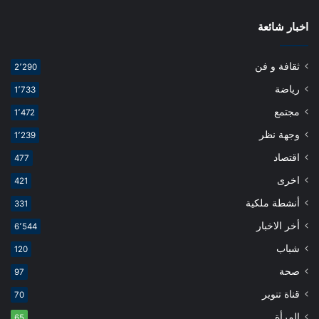
اخبار شائعة
ثقافة و فن
2٬290
رياضة
1٬733
مجتمع
1٬472
وجهة نظر
1٬239
اقتصاد
477
اخرى
421
أنشطة ملكية
331
أخر الاخبار
6٬544
شباب
120
صحة
97
قناة تنوير
70
المرأة
65