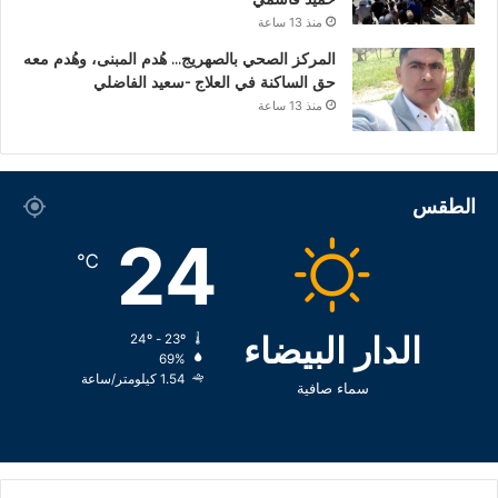
منذ 13 ساعة
المركز الصحي بالصهريج… هُدم المبنى، وهُدم معه
حق الساكنة في العلاج -سعيد الفاضلي
منذ 13 ساعة
الطقس
24
℃
الدار البيضاء
24º - 23º
69%
1.54 كيلومتر/ساعة
سماء صافية