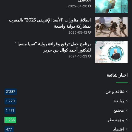
العاصي
2025-04-20
انطلاق مناورات “الأسد الإفريقي 2025” بالمغرب
بمشاركة دولية واسعة
2025-05-12
برنامج حفل توقيع وقراءة رواية ”نسيا منسيا ”
للدكتور أحمد كوال ببن جرير
2024-10-23
اخبار شائعة
ثقافة و فن
2٬287
رياضة
1٬729
مجتمع
1٬471
وجهة نظر
1٬236
اقتصاد
477