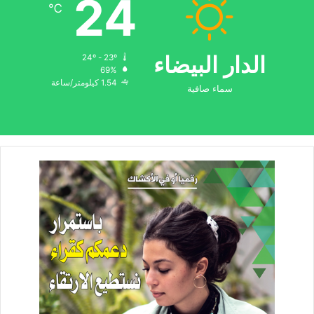
24
℃
الدار البيضاء
24º - 23º
69%
1.54 كيلومتر/ساعة
سماء صافية