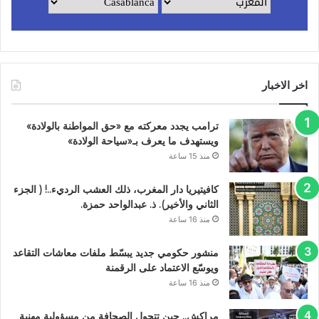
اخر الاخبار
ترامب يجدد معركته مع «حق المواطنة بالولادة»
ويستهدف ما يعرف بـ«سياحة الولادة»
منذ 15 ساعة
كافيتيريا دار المغرب، ذلك العشب الرديء..! ( الجزء
الثاني والأخير). ذ. عبدالواحد حمزة.
منذ 16 ساعة
منشور حكومي جديد يبسّط ملفات معاشات التقاعد
ويوسّع الاعتماد على الرقمنة
منذ 16 ساعة
مراكش.. حين تتحول الصحافة من مسؤولية مهنية