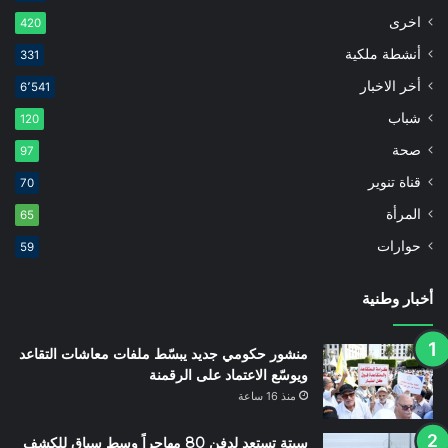
اخرى
420
أنشطة ملكية
331
أخر الاخبار
6٬541
شباب
120
صحة
97
قناة تنوير
70
المرأة
65
حوارات
59
أخبار وطنية
منشور حكومي جديد يبسّط ملفات معاشات التقاعد
ويوسّع الاعتماد على الرقمنة
منذ 16 ساعة
سبتة تستعد لدفن 80 مهاجراً وسط سباق للكشف