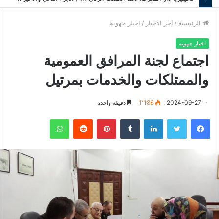
الرئيسية
/
أخر الاخبار
/
اخبار جهوية
اخبار جهوية
اجتماع لجنة المرافق العمومية
والممتلكات والخدمات بمرتيل
2024-09-27
1٬186
دقيقة واحدة
فيسبوك
تويتر
لينكدإن
‏Tumblr
بينتيريست
‏Reddit
واتساب