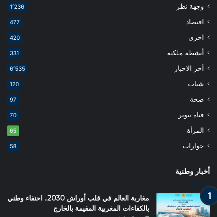
وجهة نظر
1٬236
اقتصاد
477
اخرى
420
أنشطة ملكية
331
أخر الاخبار
6٬535
شباب
120
صحة
97
قناة تنوير
70
المرأة
65
حوارات
58
أخبار وطنية
مغاربة العالم في قلب أوراش 2030.. احتفاء وطني
بالكفاءات المغربية المقيمة بالخارج