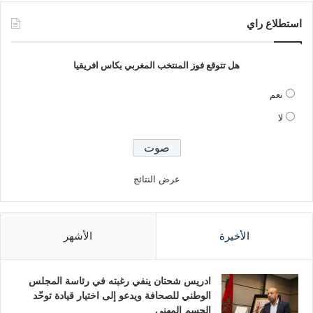
استطلاع راي
هل تتوقع فوز المنتخب المغربي بكاس افريقيا
نعم
لا
عرض النتائج
الأخيرة
الأشهر
ادريس شحتان ينفي رغبته في رئاسة المجلس
الوطني للصحافة ويدعو إلى اختيار قيادة توحّد
الجسم المهني