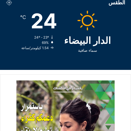
الطقس
24
℃
الدار البيضاء
24º - 23º
69%
1.54 كيلومتر/ساعة
سماء صافية