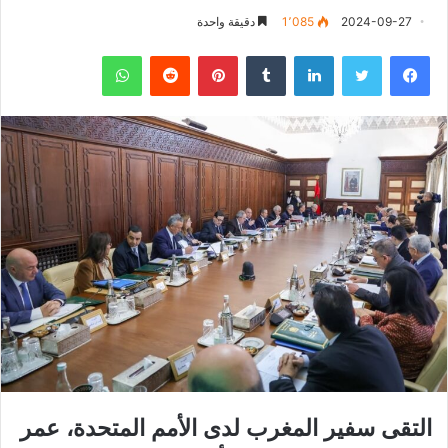
2024-09-27
1٬085
دقيقة واحدة
فيسبوك
تويتر
لينكدإن
‏Tumblr
بينتيريست
‏Reddit
واتساب
التقى سفير المغرب لدى الأمم المتحدة، عمر