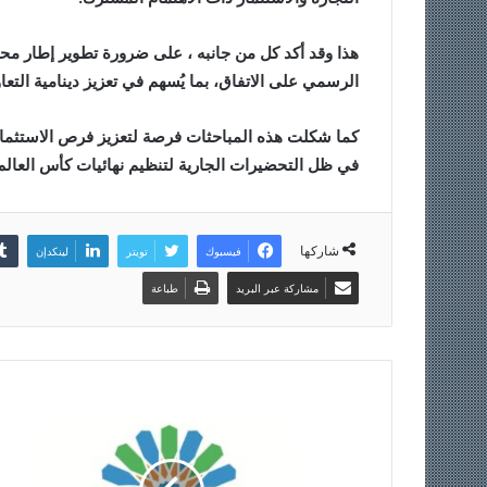
هذا وقد أكد كل من جانبه ، على ضرورة تطوير إطار محفز
الرسمي على الاتفاق، بما يُسهم في تعزيز دينامية التعاو
كما شكلت هذه المباحثات فرصة لتعزيز فرص الاستثمار ا
في ظل التحضيرات الجارية لتنظيم نهائيات كأس العالم 2030 التي ستحتضنها المملكة
شاركها
فيسبوك
تويتر
لينكدإن
مشاركة عبر البريد
طباعة