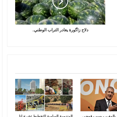
دلاح زاگورة يغادر التراب الوطني..
 بالمغرب يسبب فوضى
المندوبية السامية للتخطيط تشرح لنا