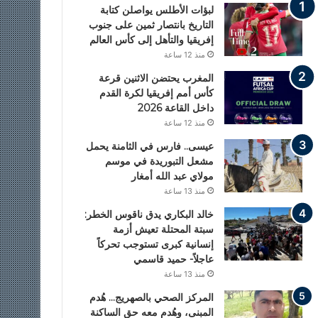
لبؤات الأطلس يواصلن كتابة
التاريخ بانتصار ثمين على جنوب
إفريقيا والتأهل إلى كأس العالم
منذ 12 ساعة
المغرب يحتضن الاثنين قرعة
كأس أمم إفريقيا لكرة القدم
داخل القاعة 2026
منذ 12 ساعة
عيسى.. فارس في الثامنة يحمل
مشعل التبوريدة في موسم
مولاي عبد الله أمغار
منذ 13 ساعة
خالد البكاري يدق ناقوس الخطر:
سبتة المحتلة تعيش أزمة
إنسانية كبرى تستوجب تحركاً
عاجلاً- حميد قاسمي
منذ 13 ساعة
المركز الصحي بالصهريج… هُدم
المبنى، وهُدم معه حق الساكنة