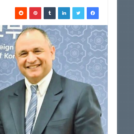
فيسبوك
تويتر
لينكدإن
‏Tumblr
بينتيريست
‏Reddit