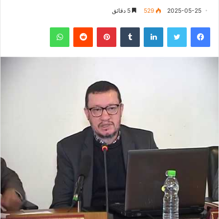
2025-05-25
529
5 دقائق
فيسبوك
تويتر
لينكدإن
‏Tumblr
بينتيريست
‏Reddit
واتساب