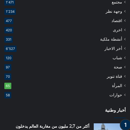
مجتمع
1٬471
وجهة نظر
1٬234
اقتصاد
477
اخرى
420
أنشطة ملكية
331
أخر الاخبار
6٬527
شباب
120
صحة
97
قناة تنوير
70
المرأة
65
حوارات
58
أخبار وطنية
أكثر من 2,7 مليون من مغاربة العالم يدخلون