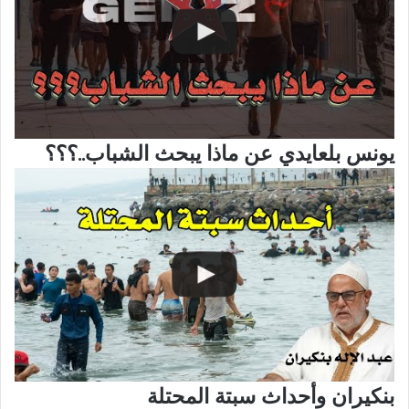
يونس بلعايدي عن ماذا يبحث الشباب..؟؟؟
بنكيران وأحداث سبتة المحتلة