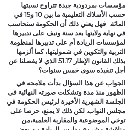
مؤسسات بمردودية جيدة تتراوح نسبتها
حسب الأسلاك التعليمية ما بين 10 و15 في
المائة. فهل يعني ذلك أن الحكومة ستحاسب
في نهاية ولايتها بعد سنة ونيف على تدبيرها
لمؤسسات الريادة أم على تدبيرها لمنظومة
التربية والتكوين في شموليتها، كما ألزمها
بذلك القانون الإطار 51.17 الذي لا يفصلنا عن
أجل تنفيذه سوى خمس سنوات؟
الجواب عن هذا السؤال بدأت ملامحه في
الظهور منذ مدة وتشكلت صورته النهائية في
الجلسة الشهرية الأخيرة لرئيس الحكومة في
مجلس النواب. لكن ذلك لا يمنع، حرصا على
توخي الموضوعية والمقاربة العلمية،من
مناقشة مشروع مدارس الريادة من بعض