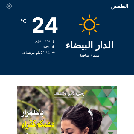
الطقس
24
℃
الدار البيضاء
24º - 23º
69%
1.54 كيلومتر/ساعة
سماء صافية