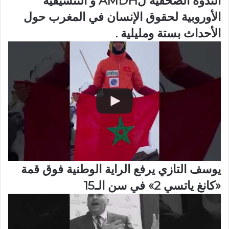
الندوة الصحفية لAMDH و التنسيقية
الأوروبية لحقوق الإنسان في المغرب حول
الأحداث بستة ومليلية .
يوسف التازي يرفع الراية الوطنية فوق قمة
«كانغ ياتسي 2» في سن الـ15