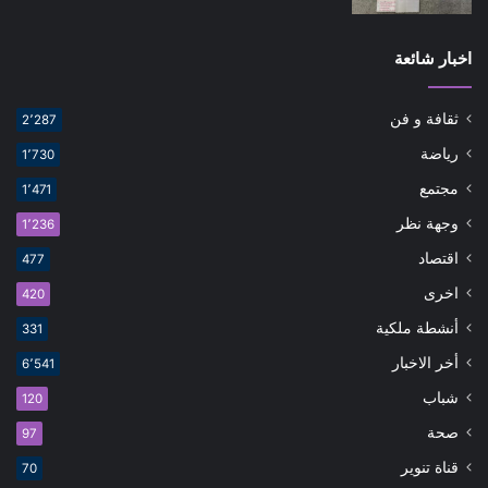
اخبار شائعة
ثقافة و فن
2٬287
رياضة
1٬730
مجتمع
1٬471
وجهة نظر
1٬236
اقتصاد
477
اخرى
420
أنشطة ملكية
331
أخر الاخبار
6٬541
شباب
120
صحة
97
قناة تنوير
70