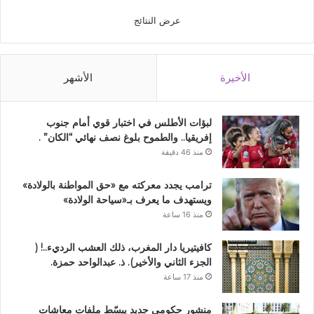
عرض النتائج
الأخيرة
الأشهر
لبؤات الأطلس في اختبار قوي أمام جنوب
إفريقيا.. والطموح بلوغ نصف نهائي “الكان” .
منذ 46 دقيقة
ترامب يجدد معركته مع «حق المواطنة بالولادة»
ويستهدف ما يعرف بـ«سياحة الولادة»
منذ 16 ساعة
كافيتيريا دار المغرب، ذلك العشب الرديء..! (
الجزء الثاني والأخير). ذ. عبدالواحد حمزة.
منذ 17 ساعة
منشور حكومي جديد يبسّط ملفات معاشات