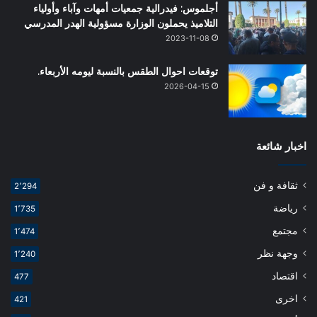
أجلموس: فيدرالية جمعيات أمهات وآباء وأولياء
التلاميذ يحملون الوزارة مسؤولية الهدر المدرسي
2023-11-08
توقعات احوال الطقس بالنسبة ليومه الأربعاء.
2026-04-15
اخبار شائعة
ثقافة و فن
2٬294
رياضة
1٬735
مجتمع
1٬474
وجهة نظر
1٬240
اقتصاد
477
اخرى
421