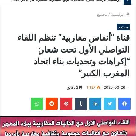
الرئيسية
/
مجتمع
مجتمع
قناة “أنفاس مغاربية” تنظم اللقاء
التواصلي الأول تحت شعار:
“إكراهات وتحديات بناء اتحاد
المغرب الكبير”
2025-06-26
1٬127
2 دقائق
فيسبوك
تويتر
لينكدإن
‏Tumblr
بينتيريست
‏Reddit
واتساب