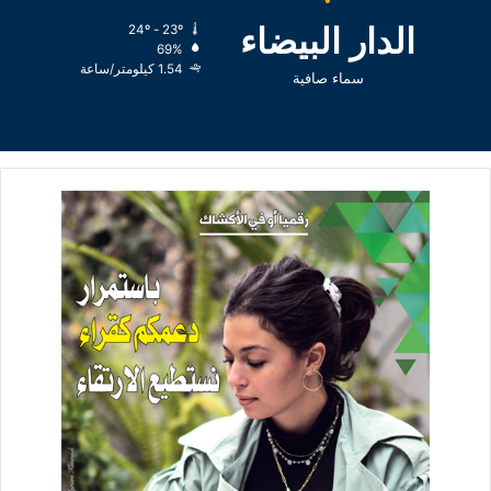
الدار البيضاء
24º - 23º
69%
1.54 كيلومتر/ساعة
سماء صافية