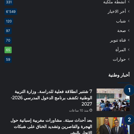
أنشطة ملكية
331
أخر الاخبار
6٬549
شباب
120
صحة
97
قناة تنوير
70
المرأة
65
حوارات
59
أخبار وطنية
7 شتنبر انطلاقة فعلية للدراسة.. وزارة التربية
الوطنية تكشف برنامج الدخول المدرسي 2026-
2027
منذ 10 ساعات
بعد أحداث سبتة.. مشاورات مغربية إسبانية حول
الهجرة والقاصرين وتشديد الخناق على شبكات
الاتجار بالبشر