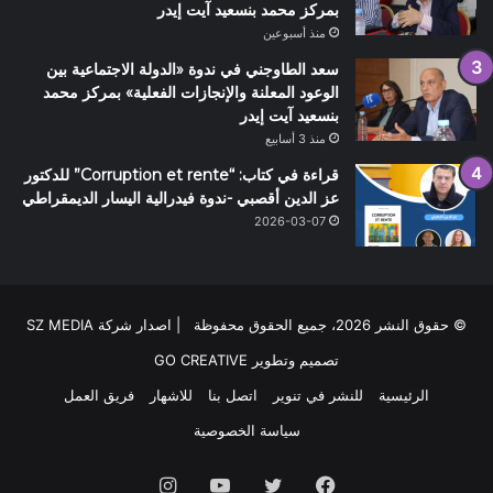
بمركز محمد بنسعيد آيت إيدر
منذ أسبوعين
سعد الطاوجني في ندوة «الدولة الاجتماعية بين
الوعود المعلنة والإنجازات الفعلية» بمركز محمد
بنسعيد آيت إيدر
منذ 3 أسابيع
قراءة في كتاب: “Corruption et rente” للدكتور
عز الدين أقصبي -ندوة فيدرالية اليسار الديمقراطي
2026-03-07
© حقوق النشر 2026، جميع الحقوق محفوظة | اصدار شركة SZ MEDIA
تصميم وتطوير
GO CREATIVE
الرئيسية
للنشر في تنوير
اتصل بنا
للاشهار
فريق العمل
سياسة الخصوصية
فيسبوك
تويتر
يوتيوب
انستقرام