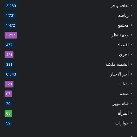
ثقافة و فن
2٬289
رياضة
1٬731
مجتمع
1٬472
وجهة نظر
1٬237
اقتصاد
477
اخرى
421
أنشطة ملكية
331
أخر الاخبار
6٬543
شباب
120
صحة
97
قناة تنوير
70
المرأة
65
حوارات
59