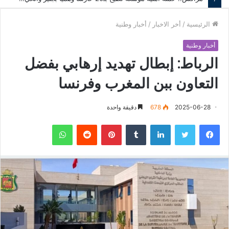
الرئيسية
/
أخر الاخبار
/
أخبار وطنية
أخبار وطنية
الرباط: إبطال تهديد إرهابي بفضل
التعاون ببن المغرب وفرنسا
2025-06-28
678
دقيقة واحدة
فيسبوك
تويتر
لينكدإن
‏Tumblr
بينتيريست
‏Reddit
واتساب