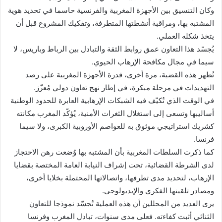
وكان التنسيق بين الأجهزة المغربية والفرنسية حاسما في تحديد هوية
المشتبه بها، ومراقبة أنشطتها المتطرفة، وتفكيك المشروع قبل أن
يتخذ شكله العملي.
يُجسّد هذا التعاون عمق روابط الثقة والتبادل بين الرباط وباريس، لا
سيما في مجال مكافحة الإرهاب الحيوي.
تُظهر هذه القضية، مرة أخرى، قدرة الأجهزة المغربية على رصد
التهديدات في مرحلة مبكرة، في إطار نهج تعاون دولي مُعزّز.
في الوقت الذي تُكيّف فيه الشبكات الإرهابية العابرة للحدود الوطنية
أساليبها وتسعى إلى استغلال الثغرات الأمنية، يُؤكّد المغرب مكانته
كشريك استراتيجي موثوق به للعواصم الأوروبية الكبرى، ولا سيما
فرنسا.
كما ذكرت السلطات المغربية بأن المشتبه بها وُضعت رهن الاحتجاز
لدى الشرطة القضائية، تحت إشراف النيابة العامة المختصة بقضايا
الإرهاب، لتحديد مدى تطرفها، واتصالاتها المحتملة بخلايا أخرى،
ومصادر تلقينها الفكري والإيديولوجي.
يرى العديد من المحللين أن هذه العملية تُجسّد نموذجا للتعاون
الثنائي أثبت كفاءته. فعلى مدى سنوات، تبادل المغرب وفرنسا