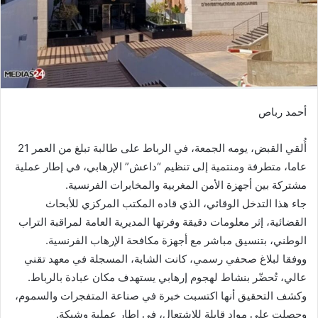
أحمد رباص
أُلقي القبض، يومه الجمعة، في الرباط على طالبة تبلغ من العمر 21
عاما، متطرفة ومنتمية إلى تنظيم “داعش” الإرهابي، في إطار عملية
مشتركة بين أجهزة الأمن المغربية والمخابرات الفرنسية.
جاء هذا التدخل الوقائي، الذي قاده المكتب المركزي للأبحاث
القضائية، إثر معلومات دقيقة وفرتها المديرية العامة لمراقبة التراب
الوطني، بتنسيق مباشر مع أجهزة مكافحة الإرهاب الفرنسية.
ووفقا لبلاغ صحفي رسمي، كانت الشابة، المسجلة في معهد تقني
عالي، تُحضّر بنشاط لهجوم إرهابي يستهدف مكان عبادة بالرباط.
وكشف التحقيق أنها اكتسبت خبرة في صناعة المتفجرات والسموم،
وحصلت على مواد قابلة للاشتعال، في إطار عملية وشيكة.