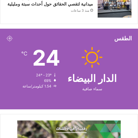
ميدانية لتقصي الحقائق حول أحداث سبتة ومليلية
منذ 3 ساعات
الطقس
24
℃
الدار البيضاء
24º - 23º
69%
1.54 كيلومتر/ساعة
سماء صافية