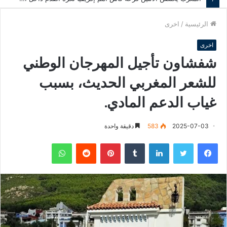
الرئيسية
/
اخرى
اخرى
شفشاون تأجيل المهرجان الوطني
للشعر المغربي الحديث، بسبب
غياب الدعم المادي.
2025-07-03
583
دقيقة واحدة
فيسبوك
تويتر
لينكدإن
‏Tumblr
بينتيريست
‏Reddit
واتساب