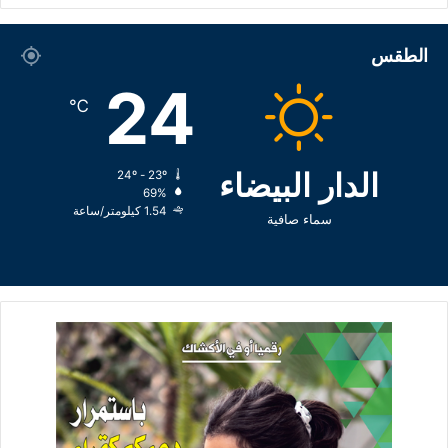
الطقس
24
℃
الدار البيضاء
24º - 23º
69%
1.54 كيلومتر/ساعة
سماء صافية