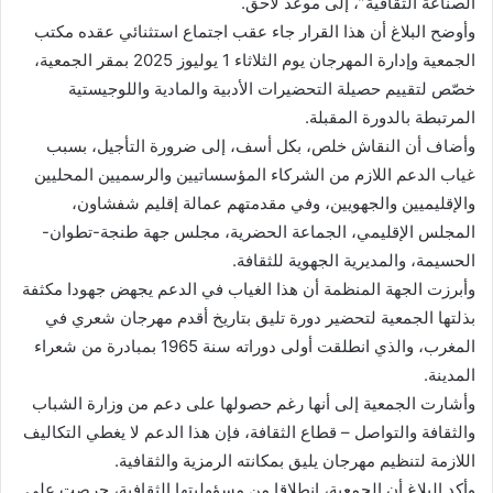
الصناعة الثقافية”، إلى موعد لاحق.
وأوضح البلاغ أن هذا القرار جاء عقب اجتماع استثنائي عقده مكتب
الجمعية وإدارة المهرجان يوم الثلاثاء 1 يوليوز 2025 بمقر الجمعية،
خصّص لتقييم حصيلة التحضيرات الأدبية والمادية واللوجيستية
المرتبطة بالدورة المقبلة.
وأضاف أن النقاش خلص، بكل أسف، إلى ضرورة التأجيل، بسبب
غياب الدعم اللازم من الشركاء المؤسساتيين والرسميين المحليين
والإقليميين والجهويين، وفي مقدمتهم عمالة إقليم شفشاون،
المجلس الإقليمي، الجماعة الحضرية، مجلس جهة طنجة-تطوان-
الحسيمة، والمديرية الجهوية للثقافة.
وأبرزت الجهة المنظمة أن هذا الغياب في الدعم يجهض جهودا مكثفة
بذلتها الجمعية لتحضير دورة تليق بتاريخ أقدم مهرجان شعري في
المغرب، والذي انطلقت أولى دوراته سنة 1965 بمبادرة من شعراء
المدينة.
وأشارت الجمعية إلى أنها رغم حصولها على دعم من وزارة الشباب
والثقافة والتواصل – قطاع الثقافة، فإن هذا الدعم لا يغطي التكاليف
اللازمة لتنظيم مهرجان يليق بمكانته الرمزية والثقافية.
وأكد البلاغ أن الجمعية، انطلاقا من مسؤوليتها الثقافية، حرصت على