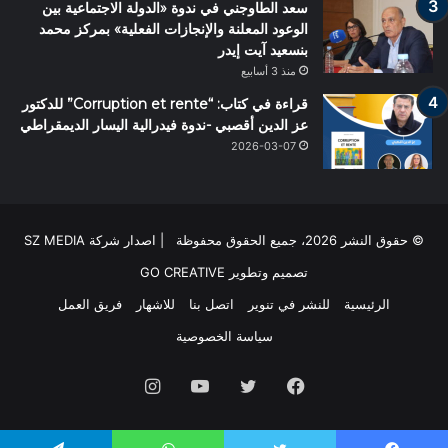
سعد الطاوجني في ندوة «الدولة الاجتماعية بين
الوعود المعلنة والإنجازات الفعلية» بمركز محمد
بنسعيد آيت إيدر
منذ 3 أسابيع
قراءة في كتاب: “Corruption et rente” للدكتور
عز الدين أقصبي -ندوة فيدرالية اليسار الديمقراطي
2026-03-07
© حقوق النشر 2026، جميع الحقوق محفوظة | اصدار شركة SZ MEDIA
تصميم وتطوير
GO CREATIVE
الرئيسية
للنشر في تنوير
اتصل بنا
للاشهار
فريق العمل
سياسة الخصوصية
فيسبوك
تويتر
يوتيوب
انستقرام