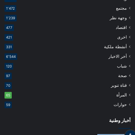
مجتمع
1٬472
وجهة نظر
1٬239
اقتصاد
477
اخرى
421
أنشطة ملكية
331
أخر الاخبار
6٬544
شباب
120
صحة
97
قناة تنوير
70
المرأة
65
حوارات
59
أخبار وطنية