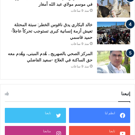
في موسم مولاي عبد الله أمغار
منذ 9 ساعات
خالد البكاري يدق ناقوس الخطر: سبتة المحتلة
تعيش أزمة إنسانية كبرى تستوجب تحركاً عاجلاً-
حميد قاسمي
منذ 9 ساعات
المركز الصحي بالصهريج… هُدم المبنى، وهُدم معه
حق الساكنة في العلاج -سعيد الفاضلي
منذ 9 ساعات
إتبعنا
انظم لنا
تابعنا
تابعنا
متابعنا