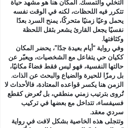
التخلّي والتمسك. المكان هنا هو مشهد حياة
تتكرر فيه اللحظات، لكنه في الوقت نفسه
يحمل وعيًا زمنيًا متحركًا، يمنح السرد بعدًا
نفسيًا يجعل القارئ يشعر بثقل اللحظة
وكثافتها.
وفي رواية “أيام بعيدة جدًا”، يحضر المكان
ككيان حي يتفاعل مع الشخصيات، ويعبّر عن
حالتها النفسية، فهو ليس فقط فضاءً مكانيًا،
بل رمزًا للحيرة والضياع والبحث عن الذات.
الزمن هنا يكسر قواعده المعتادة، فالأحداث لا
تُروى بترتيب زمني منطقي، بل تُعرض كقطع
فسيفساء، تتداخل مع بعضها في تركيب
سردي معقد.
وتتجلى هذه الخاصية بشكل لافت في رواية