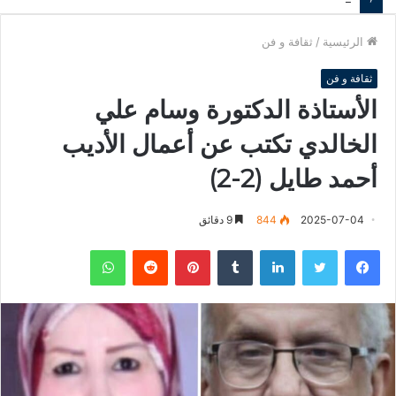
الرئيسية
/
ثقافة و فن
ثقافة و فن
الأستاذة الدكتورة وسام علي
الخالدي تكتب عن أعمال الأديب
أحمد طايل (2-2)
2025-07-04
844
9 دقائق
فيسبوك
تويتر
لينكدإن
‏Tumblr
بينتيريست
‏Reddit
واتساب