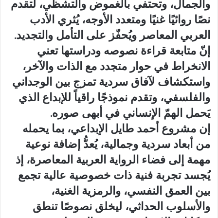
والجمال، وتحتفي بالغموض والتشظي، لتقدم
نصًا روائيًا غنيًا ومتعدد الأوجه، يُثري الأدب
العربي المعاصر ويُحفّز على التأمل والتجديد.
إنّ متابعة قراءة نصوصه ودراستها تعني
الانخراط في حوار متجدد مع الذات والآخر،
واستكشاف لآفاق سردية تمزج بين الوجداني
والفلسفي، وتقدم نموذجًا راقياً للإبداع الذي
يَحمل الهمّ الإنساني في أبهى صوره.
إن مشروع أحمد طايل الإبداعي، بما يحمله
من أبعاد سردية وجمالية، يُعدُّ إضافة نوعية
مهمة إلى فضاء الرواية العربية المعاصرة، إذ
يُجسد تجربة فنية ذات خصوصية عالية تجمع
بين العمق النفسي، والرمزية الغنية،
والأسلوب الحداثي، ليخلق نصوصًا تنطق