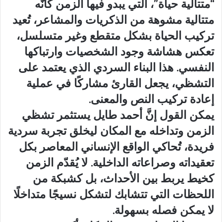
“متتالية حياة”، التي يبدو فيها الزمن كأنّه
متتالية مشوهة من الذكريات والمشاعر، تُعيد
تركيب الحياة بشكل متقطع وغير متسلسل،
تعكس هشاشة وجود الشخصيات وارتباكها
النفسي. هذا البناء السردي الذي يعتمد على
التشظي، يجعل القارئ مشاركًا في عملية
إعادة تركيب النص والمعنى.
يمكن القول إنَّ أحمد طايل يستثمر تشظي
الزمن وتداخله مع المكان ليخلق تجربة سردية
فريدة، تُحاكي الواقع الإنساني المعاصر بكل
تعقيداته وصراعاته الداخلية. لا يُقدّم الزمن
كخيط يربط بين الأحداث، بل كشبكة من
اللحظات التي تتشابك لتشكل نسيجًا متداخلًا
لا يمكن فصله بسهولة.