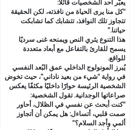
يعبّر أحد الشخصيات قائلاً:
“كل منا يرى الحياة من نافذته، لكن الحقيقة
تتجاوز تلك النوافذ، تتشابك كما تشابكت
حياتنا.”
هذا التنوع يثري النص ويمنحه غنى سرديًا
يسمح للقارئ بالتفاعل مع أبعاد متعددة
للواقع.
يُبرز المونولوج الداخلي عمق البُعد النفسي
في رواية “شيء من بعيد ناداني”، حيث تخوض
الشخصية الرئيسة حوارًا داخليًا مكثفًا يعكس
صراعاتها الوجدانية. تقول الشخصية:
“كنت أبحث عن نفسي في الظلال، أحاور
صمت قلبي، أتساءل: هل يمكن أن أتجاوز
ألمي وأجد السلام؟”