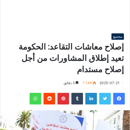
مجتمع
إصلاح معاشات التقاعد: الحكومة
تعيد إطلاق المشاورات من أجل
إصلاح مستدام
2025-07-21
1٬146
3 دقائق
فيسبوك
تويتر
لينكدإن
‏Tumblr
بينتيريست
‏Reddit
واتساب