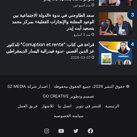
منذ أسبوعين
سعد الطاوجني في ندوة «الدولة الاجتماعية بين
الوعود المعلنة والإنجازات الفعلية» بمركز محمد
بنسعيد آيت إيدر
منذ 3 أسابيع
قراءة في كتاب: “Corruption et rente” للدكتور
عز الدين أقصبي -ندوة فيدرالية اليسار الديمقراطي
2026-03-07
© حقوق النشر 2026، جميع الحقوق محفوظة | اصدار شركة SZ MEDIA
تصميم وتطوير
GO CREATIVE
الرئيسية
للنشر في تنوير
اتصل بنا
للاشهار
فريق العمل
سياسة الخصوصية
فيسبوك
تويتر
يوتيوب
انستقرام