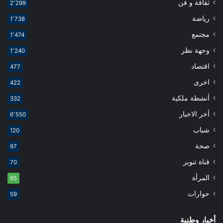
ثقافة و فن
2٬299
رياضة
1٬738
مجتمع
1٬474
وجهة نظر
1٬240
اقتصاد
477
اخرى
422
أنشطة ملكية
332
أخر الاخبار
6٬550
شباب
120
صحة
97
قناة تنوير
70
المرأة
65
حوارات
59
أخبار وطنية