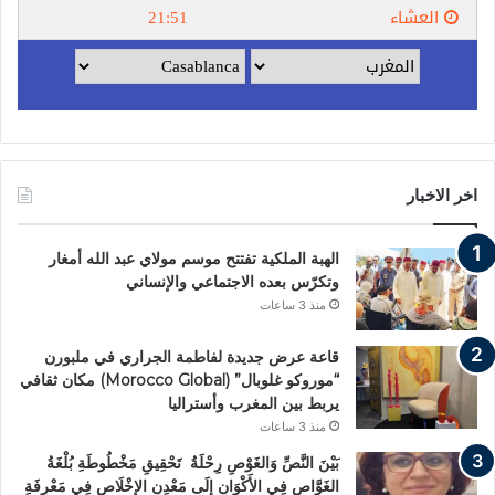
اخر الاخبار
الهبة الملكية تفتتح موسم مولاي عبد الله أمغار
وتكرّس بعده الاجتماعي والإنساني
منذ 3 ساعات
قاعة عرض جديدة لفاطمة الجراري في ملبورن
“موروكو غلوبال” (Morocco Global) مكان ثقافي
يربط بين المغرب وأستراليا
منذ 3 ساعات
بَيْنَ النَّصِّ وَالغَوْصِ رِحْلَةُ تَحْقِيقِ مَخْطُوطَةِ بُلْغَةُ
الغَوَّاصِ فِي الأَكْوَانِ إِلَى مَعْدِنِ الإِخْلَاصِ فِي مَعْرِفَةِ