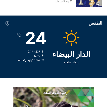
منذ 5 ساعات
الطقس
24
℃
الدار البيضاء
24º - 23º
69%
1.54 كيلومتر/ساعة
سماء صافية