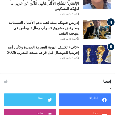
الإِنْسَانِ” لِلشَّيْخِ الأَكْبَر مُحْيِي الدِّينِ ابْنِ عَرَبِي د.
لَطِيفَة المسكيني
منذ 5 ساعات
إدريس شويكة ينتقد لجنة دعم الأعمال السينمائية
بعد رفض مشروع «سراب رمال» ويطعن في
منهجية التقييم
منذ 5 ساعات
«كاف» تكشف الهوية البصرية الجديدة وكأس أمم
إفريقيا للفوتسال قبل قرعة نسخة المغرب 2026
منذ 5 ساعات
إتبعنا
انظم لنا
تابعنا
تابعنا
متابعنا