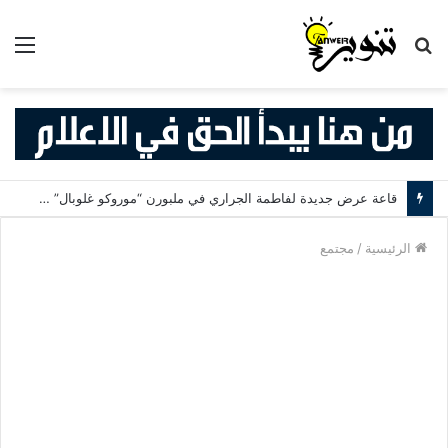
بحث
الق
عن
قاعة عرض جديدة لفاطمة الجراري في ملبورن “موروكو غلوبال” (Morocco Global) مكان ثقافي يربط بين المغرب وأستراليا
الرئيسية
/
مجتمع