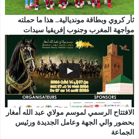
ثأر كروي وبطاقة مونديالية... هذا ما حملته
مواجهة المغرب وجنوب إفريقيا سيدات
الافتتاح الرسمي لموسم مولاي عبد الله أمغار
بحضور والي الجهة وعامل الجديدة ورئيس
الجماعة