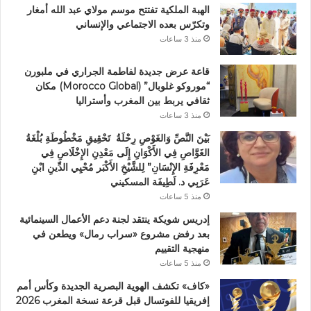
الهبة الملكية تفتتح موسم مولاي عبد الله أمغار
وتكرّس بعده الاجتماعي والإنساني
منذ 3 ساعات
قاعة عرض جديدة لفاطمة الجراري في ملبورن
“موروكو غلوبال” (Morocco Global) مكان
ثقافي يربط بين المغرب وأستراليا
منذ 3 ساعات
بَيْنَ النَّصِّ وَالغَوْصِ رِحْلَةُ تَحْقِيقِ مَخْطُوطَةِ بُلْغَةُ
الغَوَّاصِ فِي الأَكْوَانِ إِلَى مَعْدِنِ الإِخْلَاصِ فِي
مَعْرِفَةِ الإِنْسَانِ” لِلشَّيْخِ الأَكْبَر مُحْيِي الدِّينِ ابْنِ
عَرَبِي د. لَطِيفَة المسكيني
منذ 5 ساعات
إدريس شويكة ينتقد لجنة دعم الأعمال السينمائية
بعد رفض مشروع «سراب رمال» ويطعن في
منهجية التقييم
منذ 5 ساعات
«كاف» تكشف الهوية البصرية الجديدة وكأس أمم
إفريقيا للفوتسال قبل قرعة نسخة المغرب 2026