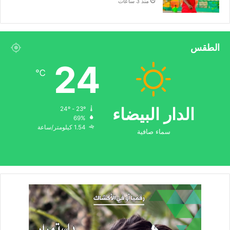
منذ 3 ساعات
الطقس
24
℃
الدار البيضاء
24º - 23º
69%
1.54 كيلومتر/ساعة
سماء صافية