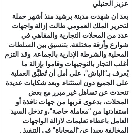
عزيز الحنبلي
بعد ان شهدت مدينة برشيد منذ أشهر حملة
لتحرير الملك العمومي طالت إزالة واجهات
عدد من المحلات التجارية والمقاهي في
شوارع وأزقة مختلفة، بتنسيق بين السلطات
المحلية والشرطة الإدارية بالجماعة. وقد التزم
أغلب التجار بالتوجيهات وقاموا بإزالة ما
يُعرف بـ“الباش”، على أمل أن تُطبَّق العملية
على الجميع دون استثناء. وبعد شكايات عديدة
تتحدث عن تساهل غير مبرر مع بعض
المحلات، بدعوى قربها من جهات نافذة أو
استفادتها من “معاملة خاصة”،و تدخل السيد
العامل باعطاء تعليمات لازالة الواجهات
المخالِفة بعيدا عن“المحاباة” في التنفيذ .