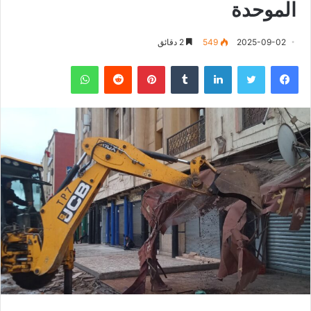
الموحدة
2025-09-02
549
2 دقائق
فيسبوك
تويتر
لينكدإن
‏Tumblr
بينتيريست
‏Reddit
واتساب