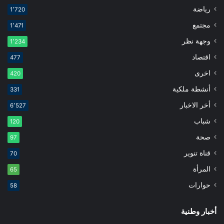
رياضة
1٬720
مجتمع
1٬471
وجهة نظر
1٬234
اقتصاد
477
اخرى
420
أنشطة ملكية
331
أخر الاخبار
6٬527
شباب
120
صحة
97
قناة تنوير
70
المرأة
65
حوارات
58
أخبار وطنية