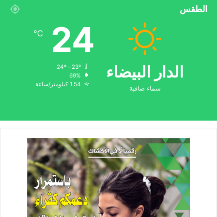
الطقس
24
℃
الدار البيضاء
24º - 23º
69%
1.54 كيلومتر/ساعة
سماء صافية