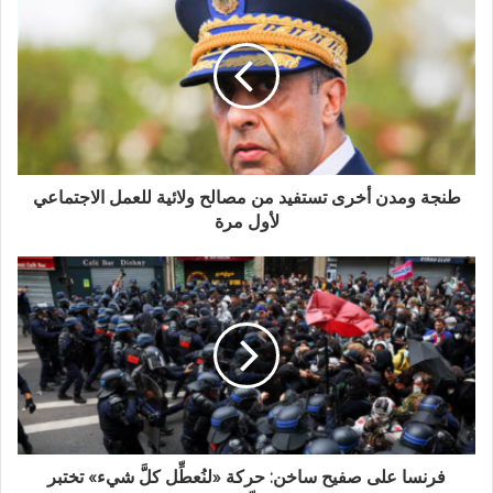
طنجة ومدن أخرى تستفيد من مصالح ولائية للعمل الاجتماعي
لأول مرة
فرنسا على صفيح ساخن: حركة «لنُعطِّل كلَّ شيء» تختبر