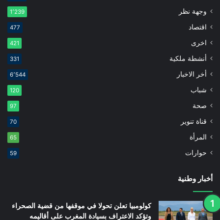
وجهة نظر
1٬239
اقتصاد
477
اخرى
421
أنشطة ملكية
331
أخر الاخبار
6٬544
شباب
120
صحة
97
قناة تنوير
70
المرأة
65
حوارات
59
أخبار وطنية
كولومبيا تعلن تحولا في موقفها من قضية الصحراء
وتؤكد الاعتراف بسيادة المغرب على أقاليمه