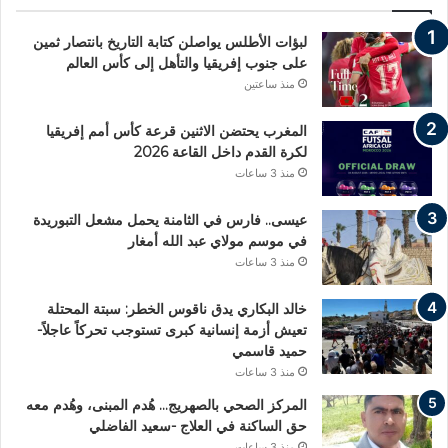
لبؤات الأطلس يواصلن كتابة التاريخ بانتصار ثمين
على جنوب إفريقيا والتأهل إلى كأس العالم
منذ ساعتين
المغرب يحتضن الاثنين قرعة كأس أمم إفريقيا
لكرة القدم داخل القاعة 2026
منذ 3 ساعات
عيسى.. فارس في الثامنة يحمل مشعل التبوريدة
في موسم مولاي عبد الله أمغار
منذ 3 ساعات
خالد البكاري يدق ناقوس الخطر: سبتة المحتلة
تعيش أزمة إنسانية كبرى تستوجب تحركاً عاجلاً-
حميد قاسمي
منذ 3 ساعات
المركز الصحي بالصهريج… هُدم المبنى، وهُدم معه
حق الساكنة في العلاج -سعيد الفاضلي
منذ 3 ساعات