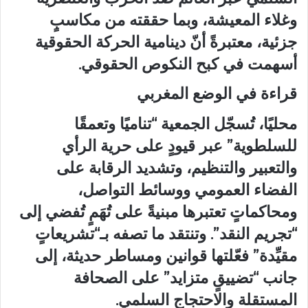
وغلاء المعيشة، وبما حققته من مكاسبٍ
جزئية، معتبرةً أنّ دينامية الحركة الحقوقية
أسهمت في كبح النكوص الحقوقي.
قراءة في الوضع المغربي
محليًا، تُسجّل الجمعية “تناميًا وتعمقًا
للسلطوية” عبر قيودٍ على حرية الرأي
والتعبير والتنظيم، وتشديد الرقابة على
الفضاء العمومي ووسائط التواصل،
ومحاكماتٍ تعتبرها مبنيةً على تُهَمٍ تُفضي إلى
“تجريم النقد”. وتنتقد ما تصفه بـ“تشريعاتٍ
مقيِّدة” فعّلتها قوانين ومساطر حديثة، إلى
جانب “تضييقٍ متزايد” على الصحافة
المستقلة والاحتجاج السلمي.