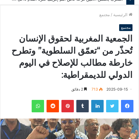
الرئيسية
/
مجتمع
مجتمع
الجمعية المغربية لحقوق الإنسان
تُحذّر من “تعمّق السلطوية” وتطرح
خارطة مطالب للإصلاح في اليوم
الدولي للديمقراطية:
2025-09-15
713
2 دقائق
فيسبوك
تويتر
لينكدإن
‏Tumblr
بينتيريست
‏Reddit
واتساب