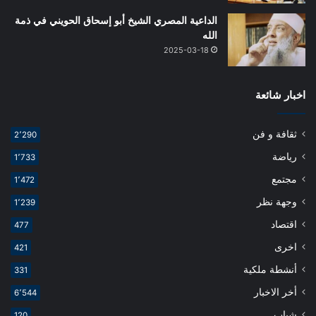
الداعية المصري الشيخ أبو إسحاق الحويني في ذمة
الله
2025-03-18
اخبار شائعة
ثقافة و فن
2٬290
رياضة
1٬733
مجتمع
1٬472
وجهة نظر
1٬239
اقتصاد
477
اخرى
421
أنشطة ملكية
331
أخر الاخبار
6٬544
شباب
120