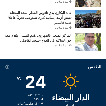
منذ 3 ساعات
خالد البكاري يدق ناقوس الخطر: سبتة المحتلة
تعيش أزمة إنسانية كبرى تستوجب تحركاً عاجلاً-
حميد قاسمي
منذ 3 ساعات
المركز الصحي بالصهريج… هُدم المبنى، وهُدم معه
حق الساكنة في العلاج -سعيد الفاضلي
منذ 3 ساعات
الطقس
24
℃
الدار البيضاء
24º - 23º
69%
1.54 كيلومتر/ساعة
سماء صافية