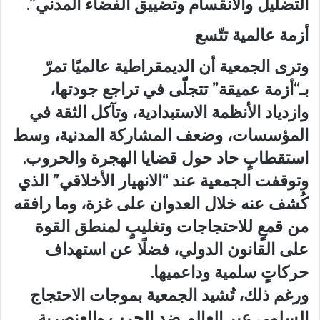
التضليل والانقسام وتضييق الفضاء المدني”.
أزمة عالمية تتّسع
وترى الجمعية أن الديمقراطية عالميًا تمرّ
بـ“أزمة عميقة” تتجلّى في تراجع جودتها،
وازدياد الأنظمة الاستبدادية، وتآكل الثقة في
المؤسسات، وضعف المشاركة المدنية، وسط
استقطابٍ حاد حول قضايا الهجرة والحروب.
وتوقفت الجمعية عند “الانهيار الأخلاقي” الذي
كُشف عنه خلال العدوان على غزة، وما رافقه
من قمعٍ للاحتجاجات وتغليبٍ لمنطق القوة
على القانون الدولي، فضلًا عن استهداف
حركاتٍ سلمية وداعميها.
ورغم ذلك، تُشيد الجمعية بموجات الاحتجاج
السلمي عبر العالم ضد الحرب والعنصرية