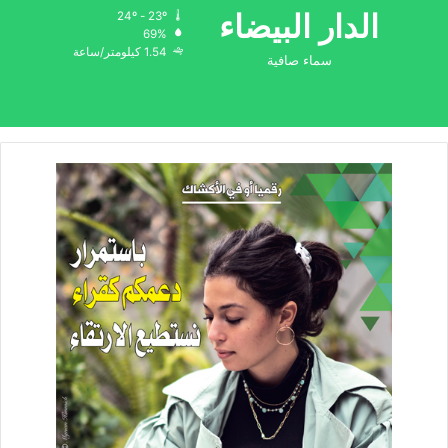
الدار البيضاء
24º - 23º
69%
1.54 كيلومتر/ساعة
سماء صافية