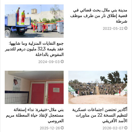
مدينة بني ملال..بحث قضائي في
قضية إطلاق نار من طرف موظف
شرطة
2022-05-22
جمع النفايات المنزلية وما شابهها:
عقد بقيمة 32,3 مليون درهم للتدبير
المفوض بالداخلة
2024-09-03
أگادير تحتضن اجتماعات عسكرية
بني ملال-خنيفرة: نداء إستغاثة
لتنظيم النسخة 22 من مناورات
مستعجل لإنقاذ حياة المعطلة مريم
الأسد الأفريقي
العروصي
2025-12-26
2026-02-07