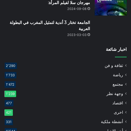
مهرجان سلا لفيلم المرأة:
2024-09-08
الجامعة تختار 3 أندية لتمثيل المغرب في البطولة
العربية
2023-03-03
اخبار شائعة
ثقافة و فن
2٬290
رياضة
1٬733
مجتمع
1٬472
وجهة نظر
1٬239
اقتصاد
477
اخرى
421
أنشطة ملكية
331