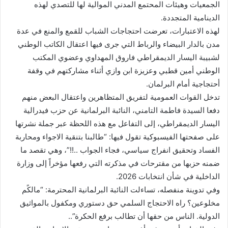
الجمعيات وهيئات المحتمع المدني الموالية لها للتصدي لهذه
الدينامية المتجددة.
لهذه الاعتبارات، تعرضت احتجاجات الشباب للقمع والمنع في عدة
مدن بالدار البيضاء والرباط التي جرى فيها اعتقال الكاتب الوطني
لشبيبة اليسار الديمقراطي فاروق المهداوي وعضوي المكتب
الوطني أمين قطبي وعزيزة ابن وازي أثناء مشاركتهم في وقفة
أحتجاجية أمام البرلمان.
تدخل القوات العمومية لتفريق المتظاهرين واعتقال البعض منهم
دفعا السيدة فاطمة التامني، النائبة البرلمانية عن حزب فيدرالية
اليسار الديمقراطي، إلى التفاعل مع هذه اللحظة عبر جملة نشرتها
على صفحتها الفيسبوكية تقول فيها: “طالبنا بتنقية الاجواء ومحاربة
الفساد وتحقيق انفراج سياسي، فجاء الجواب ..!!”، وهي تقصد ما
ضمنه حزبها من مقترحات في مذكرته التي رفعها مؤخراً إلى وزارة
الداخلية في شأن انتخابات 2026.
وفي تدوينة منفصله، تساءلت النائبة البرلمانية المحترمة: “مالكًم
مخلوعين؟ راه الاحتجاج السلمي حق دستوري ومكفول بالمواثيق
الدولية. الناس من حقها أن تطالب برفع الحكرة”..