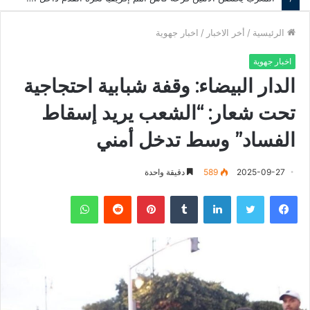
الرئيسية
/
أخر الاخبار
/
اخبار جهوية
اخبار جهوية
الدار البيضاء: وقفة شبابية احتجاجية
تحت شعار: “الشعب يريد إسقاط
الفساد” وسط تدخل أمني
2025-09-27
589
دقيقة واحدة
فيسبوك
تويتر
لينكدإن
‏Tumblr
بينتيريست
‏Reddit
واتساب