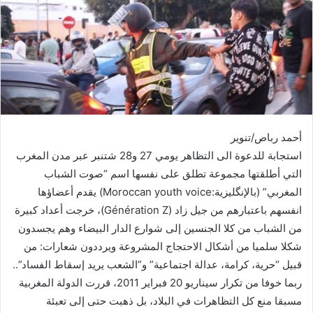
أحمد رباص/تنوير
استجابة للدعوة الى التظاهر يومي 27 و28 شتنبر عبر مدن المغرب
التي أطلقتها مجموعة تطلق على نفسها اسم “صوت الشباب
المغربي” (بالإنگليزية:Moroccan youth voice) يقدم أعضاؤها
انفسهم باعتبارهم من جيل زاد (Génération Z)، خرجت أعداد كبيرة
من الشباب من كلا الجنسين إلى شوارع الدار البيضاء وهم يجسدون
شكلا سلميا من أشكال الاحتجاج المشروعة ويرددون شعارات: من
قبيل “حرية، كرامة، عدالة اجتماعية” و”الشعب يريد إسقاط الفساد”..
ربما خوفا من تكرار سيناريو 20 فبراير 2011، قررت الدولة المغربية
مسبقا منع كل التظاهرات في البلاد، بل ذهبت حتى إلى تعبئة