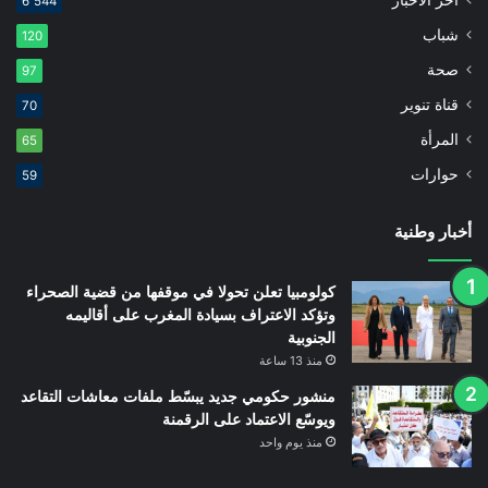
أخر الاخبار
6٬544
شباب
120
صحة
97
قناة تنوير
70
المرأة
65
حوارات
59
أخبار وطنية
كولومبيا تعلن تحولا في موقفها من قضية الصحراء
وتؤكد الاعتراف بسيادة المغرب على أقاليمه
الجنوبية
منذ 13 ساعة
منشور حكومي جديد يبسّط ملفات معاشات التقاعد
ويوسّع الاعتماد على الرقمنة
منذ يوم واحد