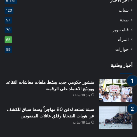
أخر الاخبار
6٬541
شباب
120
صحة
97
قناة تنوير
70
المرأة
65
حوارات
59
أخبار وطنية
منشور حكومي جديد يبسّط ملفات معاشات التقاعد
ويوسّع الاعتماد على الرقمنة
منذ 18 ساعة
سبتة تستعد لدفن 80 مهاجراً وسط سباق للكشف
عن هويات الضحايا وقلق عائلات المفقودين
منذ 18 ساعة