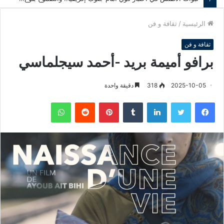
الرئيسية
/
ثقافة و فن
ثقافة و فن
برافو أميمة بريد -أحمد سيجلماسي
2025-10-05
318
دقيقة واحدة
فيسبوك
تويتر
لينكدإن
‏Tumblr
بينتيريست
‏Reddit
واتساب