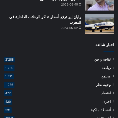
2025-03-15
رايان إير ترفع أسعار تذاكر الرحلات الداخلية في
المغرب
2024-05-02
اخبار شائعة
ثقافة و فن
2٬288
رياضة
1٬730
مجتمع
1٬471
وجهة نظر
1٬236
اقتصاد
477
اخرى
420
أنشطة ملكية
331