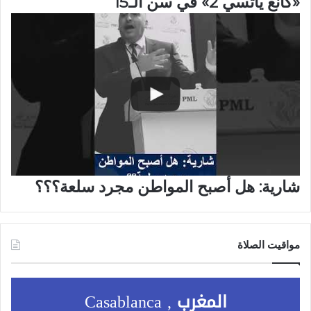
«كانغ ياتسي 2» في سن الـ15
شارية: هل أصبح المواطن مجرد سلعة؟؟؟
مواقيت الصلاة