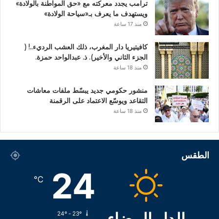
ترامب يجدد معركته مع «حق المواطنة بالولادة»
ويستهدف ما يعرف بـ«سياحة الولادة»
منذ 17 ساعة
كافيتيريا دار المغرب، ذلك العشب الرديء..! (
الجزء الثاني والأخير). ذ. عبدالواحد حمزة.
منذ 18 ساعة
منشور حكومي جديد يبسّط ملفات معاشات
التقاعد ويوسّع الاعتماد على الرقمنة
منذ 18 ساعة
الطقس
24
℃
الدار البيضاء
24º - 23º