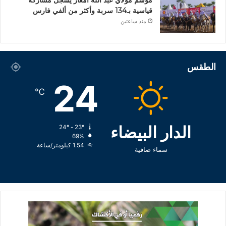
قياسية بـ134 سربة وأكثر من ألفي فارس
منذ ساعتين
الطقس
24
℃
الدار البيضاء
24º - 23º
69%
1.54 كيلومتر/ساعة
سماء صافية