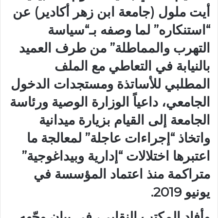
أيت ملول (جامعة ابن زهر أكادير) عن
“استنكاره” لما وصفه بـ“سياسة
التهرب والمماطلة” من طرف العميد
بالنيابة في التعاطي مع الملف
المطلبي للأساتذة ومستجدات الدخول
الجامعي، داعياً الوزارة الوصية ورئاسة
الجامعة إلى القيام بزيارة ميدانية
واتخاذ “إجراءات عاجلة” لمعالجة ما
اعتبرها اختلالات “إدارية وبيداغوجية”
متراكمة منذ اعتماد المؤسسة في
يونيو 2019.
وأفاد المكتب النقابي، في بيان وجّهه