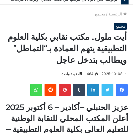
الرئيسية
/
مجتمع
مجتمع
أيت ملول.. مكتب نقابي بكلية العلوم
التطبيقية يتهم العمادة بـ“التماطل”
ويطالب بتدخل عاجل
2025-10-08
464
دقيقة واحدة
فيسبوك
تويتر
لينكدإن
‏Tumblr
بينتيريست
‏Reddit
واتساب
عزيز الحنبلي –
أكادير – 6 أكتوبر 2025
أعلن المكتب المحلي للنقابة الوطنية
للتعليم العالي بكلية العلوم التطبيقية –