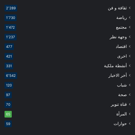
ثقافة و فن
2٬289
رياضة
1٬730
مجتمع
1٬472
وجهة نظر
1٬237
اقتصاد
477
اخرى
421
أنشطة ملكية
331
أخر الاخبار
6٬542
شباب
120
صحة
97
قناة تنوير
70
المرأة
65
حوارات
59