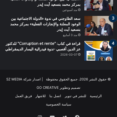
بمركز محمد بنسعيد آيت إيدر
منذ أسبوعين
سعد الطاوجني في ندوة «الدولة الاجتماعية بين
الوعود المعلنة والإنجازات الفعلية» بمركز محمد
بنسعيد آيت إيدر
منذ 3 أسابيع
قراءة في كتاب: “Corruption et rente” للدكتور
عز الدين أقصبي -ندوة فيدرالية اليسار الديمقراطي
2026-03-07
© حقوق النشر 2026، جميع الحقوق محفوظة | اصدار شركة SZ MEDIA
تصميم وتطوير
GO CREATIVE
الرئيسية
للنشر في تنوير
اتصل بنا
للاشهار
فريق العمل
سياسة الخصوصية