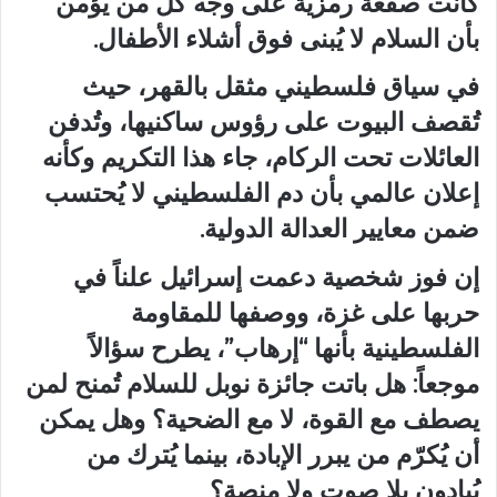
كانت صفعة رمزية على وجه كل من يؤمن
بأن السلام لا يُبنى فوق أشلاء الأطفال.
في سياق فلسطيني مثقل بالقهر، حيث
تُقصف البيوت على رؤوس ساكنيها، وتُدفن
العائلات تحت الركام، جاء هذا التكريم وكأنه
إعلان عالمي بأن دم الفلسطيني لا يُحتسب
ضمن معايير العدالة الدولية.
إن فوز شخصية دعمت إسرائيل علناً في
حربها على غزة، ووصفها للمقاومة
الفلسطينية بأنها “إرهاب”، يطرح سؤالاً
موجعاً: هل باتت جائزة نوبل للسلام تُمنح لمن
يصطف مع القوة، لا مع الضحية؟ وهل يمكن
أن يُكرّم من يبرر الإبادة، بينما يُترك من
يُبادون بلا صوت ولا منصة؟