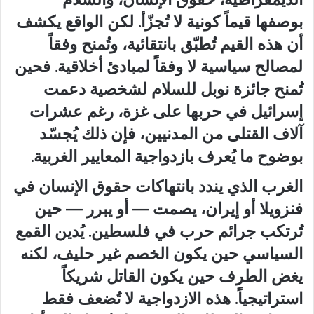
بوصفها قيماً كونية لا تُجزّأ. لكن الواقع يكشف
أن هذه القيم تُطبّق بانتقائية، وتُمنح وفقاً
لمصالح سياسية لا وفقاً لمبادئ أخلاقية. فحين
تُمنح جائزة نوبل للسلام لشخصية دعمت
إسرائيل في حربها على غزة، رغم عشرات
آلاف القتلى من المدنيين، فإن ذلك يُجسّد
بوضوح ما يُعرف بازدواجية المعايير الغربية.
الغرب الذي يندد بانتهاكات حقوق الإنسان في
فنزويلا أو إيران، يصمت — أو يبرر — حين
تُرتكب جرائم حرب في فلسطين. يُدين القمع
السياسي حين يكون الخصم غير حليف، لكنه
يغض الطرف حين يكون القاتل شريكاً
استراتيجياً. هذه الازدواجية لا تُضعف فقط