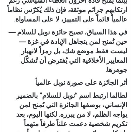
بينما يُمنح قادة آخرون الغطاء السياسي رغم
ارتكابهم جرائم موثقة، فإن ذلك يُكرّس نظاماً
عالمياً قائماً على التمييز، لا على المساواة.
في هذا السياق، تصبح جائزة نوبل للسلام —
حين تُمنح لمن يتجاهل الإبادة في غزة —
ليست فقط موضع شك، بل رمزاً لانهيار
المعايير الأخلاقية التي يُفترض أن تُشكّل
جوهرها.
أثر الجائزة على صورة نوبل عالمياً
لطالما ارتبط اسم “نوبل للسلام” بالضمير
الإنساني، بوصفها الجائزة التي تُمنح لمن
يواجه الظلم، لا من يبرره. لكنها اليوم، بعد
تكريم شخصية دعمت علناً طرفاً متهماً