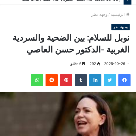
الرئيسية
/
وجهة نظر
وجهة نظر
نوبل للسلام: بين الضحية والسردية
الغربية -الدكتور حسن العاصي
2025-10-26
292
6 دقائق
فيسبوك
تويتر
لينكدإن
‏Tumblr
بينتيريست
‏Reddit
واتساب