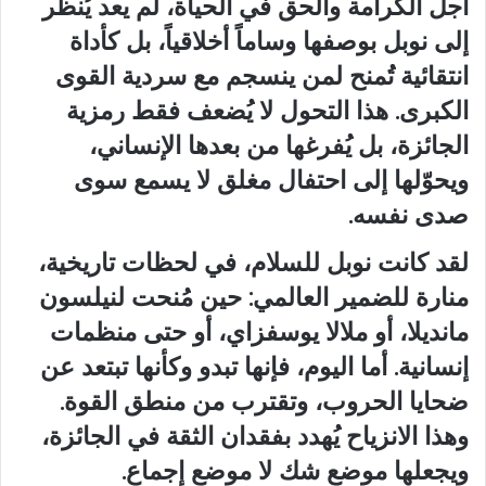
أجل الكرامة والحق في الحياة، لم يعد يُنظر
إلى نوبل بوصفها وساماً أخلاقياً، بل كأداة
انتقائية تُمنح لمن ينسجم مع سردية القوى
الكبرى. هذا التحول لا يُضعف فقط رمزية
الجائزة، بل يُفرغها من بعدها الإنساني،
ويحوّلها إلى احتفال مغلق لا يسمع سوى
صدى نفسه.
لقد كانت نوبل للسلام، في لحظات تاريخية،
منارة للضمير العالمي: حين مُنحت لنيلسون
مانديلا، أو ملالا يوسفزاي، أو حتى منظمات
إنسانية. أما اليوم، فإنها تبدو وكأنها تبتعد عن
ضحايا الحروب، وتقترب من منطق القوة.
وهذا الانزياح يُهدد بفقدان الثقة في الجائزة،
ويجعلها موضع شك لا موضع إجماع.