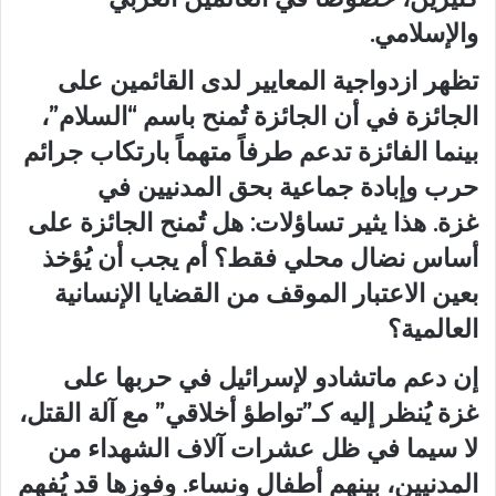
والإسلامي.
تظهر ازدواجية المعايير لدى القائمين على
الجائزة في أن الجائزة تُمنح باسم “السلام”،
بينما الفائزة تدعم طرفاً متهماً بارتكاب جرائم
حرب وإبادة جماعية بحق المدنيين في
غزة. هذا يثير تساؤلات: هل تُمنح الجائزة على
أساس نضال محلي فقط؟ أم يجب أن يُؤخذ
بعين الاعتبار الموقف من القضايا الإنسانية
العالمية؟
إن دعم ماتشادو لإسرائيل في حربها على
غزة يُنظر إليه كـ”تواطؤ أخلاقي” مع آلة القتل،
لا سيما في ظل عشرات آلاف الشهداء من
المدنيين، بينهم أطفال ونساء. وفوزها قد يُفهم