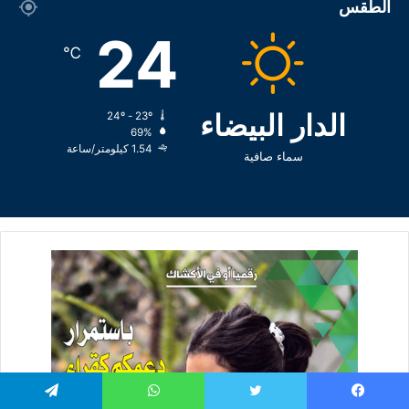
الطقس
24
℃
الدار البيضاء
24º - 23º
69%
1.54 كيلومتر/ساعة
سماء صافية