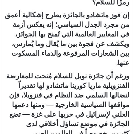
رمزًا للسلام؟
إن فوز ماتشادو بالجائزة يطرح إشكالية أعمق
من مجرد الجدل السياسي؛ إنه يعكس أزمة
في المعايير العالمية التي تُمنح بها الجوائز،
ويكشف عن فجوة بين ما يُقال وما يُمارس،
بين الشعارات المرفوعة والدماء المسكوت
عنها.
ورغم أن جائزة نوبل للسلام مُنحت للمعارضة
الفنزويلية ماريا كورينا ماتشادو لها تقديراً
لنضالها السلمي ضد النظام في فنزويلا، فإن
مواقفها السياسية الخارجية — ومنها دعمها
العلني لإسرائيل في حربها على غزة — تضع
الجائزة في موضع تساؤل أخلاقي لدى
كثيرين، خصوصاً في العالمين العربي