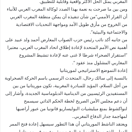
المغربي يمثل الحل الأكثر واقعية وقابلية للتطبيق.
ومن بين ما صرحت به نعمة بهذا الصدد لوكالة المغرب العربي للأنباء
أن القرار الأممي”من شأن تنفيذه أن يمكن منطقة المغرب العربي
من الخروج من مأزق طويل الأمد ومواجهة التحديات الاقتصادية
والاجتماعية والبيئية”.
من جانبه أكد نائب رئيس حزب الصواب المعارض أحمد ولد عبيد على
أهمية نص الأمم المتحدة لإعادة إطلاق اتحاد المغرب العربي، معتبرا
“استقرار الصحراء شرطا لا غنى عنه لإعادة تنشيط المشروع
المغاربي المشلول منذ عقود “.
إعادة التموضع الاستراتيجي لموريتانيا
بالنسبة إلى سالك رحال، المتحدث الرسمي باسم الحركة الصحراوية
من أجل السلام، المؤيد للمبادرة المغربية، تكون موريتانيا من بين
المستفيدين الرئيسيين من الدينامية الدبلوماسية الجديدة، وأشار إلى
أن دعم مجلس الأمن الصريح لخطة الحكم الذاتي سيسمح
لنواكشوط بمنع ميليشيات البوليساريو قانونيا من عبور أراضيها
لمهاجمة جدار الدفاع المغربي..
ويعتقد الناشط الموريتاني أن هذا التطور سيسهل إعادة فتح الممر
الدولي الذي يربط السمارة بالمغرب ببئر مغرين في موريتانيا