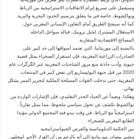
وسيعمل على تسريع إبرام الاتفاقيات الاستراتيجية بين الرباط
ونواكشوط، خاصة في ما يتعلق بترسيم الحدود البحرية والبرية.
كما أنه سيفتح الطريق أمام التعاون الإسباني المغربي حول
الاستغلال المشترك لجبل تروبيك، قبالة سواحل الداخلة.
المصالح الاقتصادية المتقاربة
بالنسبة إلى موريتانيا، التي تعتمد أسواقها إلى حد كبير على
الصادرات الزراعية المغربية، فإن استقرار الصحراء يمثل قضية
حيوية. وأدت حادثة منع مرور الشاحنات المغربية عبر الگرگرات عام
2020 من قبل جبهة البوليساريو إلى نقص كبير في المنتجات
المغربية، حتى تدخلت القوات المسلحة الملكية لتحرير الممر بشكل
نهائي.
وهكذا، وبعيداً عن الحياد الحذر التقليدي، فإن الإشارات الواردة من
نواكشوط تكشف عن تحول سياسي ملحوظ، مما يمثل تقارباً
استراتيجياً مع الرباط، في وقت يبدو فيه المجتمع الدولي مؤيدا
الطابع المغربي للصحراء.
بين الحكمة الدبلوماسية والفرص الجيواستراتيجية
وتشير مصادر موريتانية إلى أنه بالرغم من أن القرار الأخير لمجلس