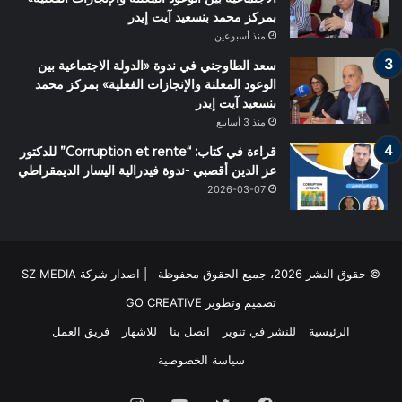
بمركز محمد بنسعيد آيت إيدر
منذ أسبوعين
سعد الطاوجني في ندوة «الدولة الاجتماعية بين
الوعود المعلنة والإنجازات الفعلية» بمركز محمد
بنسعيد آيت إيدر
منذ 3 أسابيع
قراءة في كتاب: “Corruption et rente” للدكتور
عز الدين أقصبي -ندوة فيدرالية اليسار الديمقراطي
2026-03-07
© حقوق النشر 2026، جميع الحقوق محفوظة | اصدار شركة SZ MEDIA
تصميم وتطوير
GO CREATIVE
الرئيسية
للنشر في تنوير
اتصل بنا
للاشهار
فريق العمل
سياسة الخصوصية