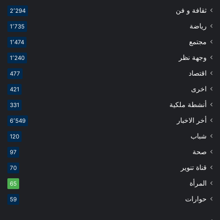
ثقافة و فن
2٬294
رياضة
1٬735
مجتمع
1٬474
وجهة نظر
1٬240
اقتصاد
477
اخرى
421
أنشطة ملكية
331
أخر الاخبار
6٬549
شباب
120
صحة
97
قناة تنوير
70
المرأة
65
حوارات
59