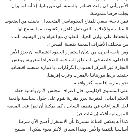
الأمن يأتي في وقت حساس بالنسبة إلى موريتانيا، إلا أنه لما يزال
يجلب فرصا ملموسة.
فمن ناحية، ينبغي للمناخ الدبلوماسي المتجدد أن يخفف من الضغوط
السياسية والإعلامية التي تثقل كاهل نواكشوط، مما يسمح لها
بالحفاظ على توازن الحياد التقليدي مع القيام بدور الوسيط البناء
بين مختلف الأطراف المعنية بقضية الصحراء.
ومن ناحية أخرى، من شأن استقرار الحدود الشمالية أن يعزز الأمن
الداخلي، خاصة في المناطق المتاخمة للصحراء المغربية، وينعش
التجارة عبر المركز الحدودي الگرگارات، باعتباره متنفسا اقتصاديا
حقيقيا يربط موريتانيا بالمغرب وغرب إفريقيا.
نحو مقاربة إقليمية أكثر واقعية
على المستوى الإقليمي، فإن اعتراف مجلس الأمن بأهمية خطة
الحكم الذاتي المغربية يعزز مقاربة تقوم على حلول سياسية واقعية
لحل الصراعات في منطقة الساحل، كما يمكننا أن نقرأ على المنصة
الموريتانية أقلام (ريشات حر).
كما أنه يعكس اقتناعا مشتركا بأن الاستقرار أصبح الآن شرطا
أساسيا للتنمية والأمن. وهذا السياق الأكثر هدوء يمكن أن يسمح