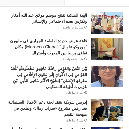
الهبة الملكية تفتتح موسم مولاي عبد الله أمغار
وتكرّس بعده الاجتماعي والإنساني
منذ ساعة واحدة
قاعة عرض جديدة لفاطمة الجراري في ملبورن
“موروكو غلوبال” (Morocco Global) مكان
ثقافي يربط بين المغرب وأستراليا
منذ ساعة واحدة
بَيْنَ النَّصِّ وَالغَوْصِ رِحْلَةُ تَحْقِيقِ مَخْطُوطَةِ بُلْغَةُ
الغَوَّاصِ فِي الأَكْوَانِ إِلَى مَعْدِنِ الإِخْلَاصِ فِي
مَعْرِفَةِ الإِنْسَانِ” لِلشَّيْخِ الأَكْبَر مُحْيِي الدِّينِ ابْنِ
عَرَبِي د. لَطِيفَة المسكيني
منذ 4 ساعات
إدريس شويكة ينتقد لجنة دعم الأعمال السينمائية
بعد رفض مشروع «سراب رمال» ويطعن في
منهجية التقييم
منذ 4 ساعات