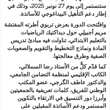
ستنستمر إلى يوم 27 نونبر 2025، وذلك في
إطار دعم التأهيل البيداغوجي للأساتذة.
وافتُتحت الدورة بعرض تربوي أطرته المفتشة
مريم أجبيلِي حول ديداكتيك الرياضيات
بالتعليم الابتدائي، تناولت فيه مبادئ تدريس
المادة ونماذج التخطيط والتقويم والصعوبات
الصفية وطرق معالجتها.
كما قدّم كلٌّ من الأستاذ رضا السملالي،
الكاتب الإقليمي لمنظمة التضامن الجامعي،
والدكتور عاطف الگرجي، عضو المكتب
الوطني للفريق، كلمات تعريفية بالجمعيتين
وأبرزا دور التنسيق في الارتقاء بالتكوين
المستمر ودعم الأساتذة المقبلين على