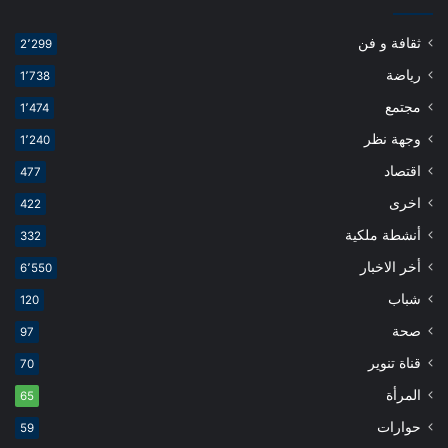
ثقافة و فن
2٬299
رياضة
1٬738
مجتمع
1٬474
وجهة نظر
1٬240
اقتصاد
477
اخرى
422
أنشطة ملكية
332
أخر الاخبار
6٬550
شباب
120
صحة
97
قناة تنوير
70
المرأة
65
حوارات
59