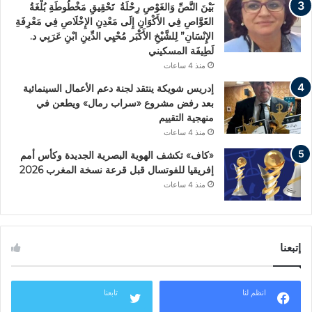
بَيْنَ النَّصِّ وَالغَوْصِ رِحْلَةُ تَحْقِيقِ مَخْطُوطَةِ بُلْغَةُ
الغَوَّاصِ فِي الأَكْوَانِ إِلَى مَعْدِنِ الإِخْلَاصِ فِي مَعْرِفَةِ
الإِنْسَانِ” لِلشَّيْخِ الأَكْبَر مُحْيِي الدِّينِ ابْنِ عَرَبِي د.
لَطِيفَة المسكيني
منذ 4 ساعات
إدريس شويكة ينتقد لجنة دعم الأعمال السينمائية
بعد رفض مشروع «سراب رمال» ويطعن في
منهجية التقييم
منذ 4 ساعات
«كاف» تكشف الهوية البصرية الجديدة وكأس أمم
إفريقيا للفوتسال قبل قرعة نسخة المغرب 2026
منذ 4 ساعات
إتبعنا
انظم لنا
تابعنا