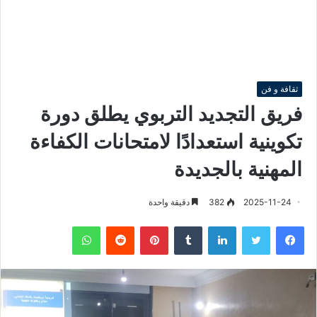
ثقافة و فن
فريق التجديد التربوي يطلق دورة
تكوينية استعدادًا لامتحانات الكفاءة
المهنية بالجديدة
2025-11-24
382
دقيقة واحدة
فيسبوك
تويتر
لينكدإن
‏Tumblr
بينتيريست
‏Reddit
واتساب