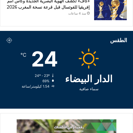
«كاف» تكشف الهوية البصرية الجديدة وكأس أمم
إفريقيا للفوتسال قبل قرعة نسخة المغرب 2026
منذ 4 ساعات
الطقس
24
℃
الدار البيضاء
24º - 23º
69%
1.54 كيلومتر/ساعة
سماء صافية