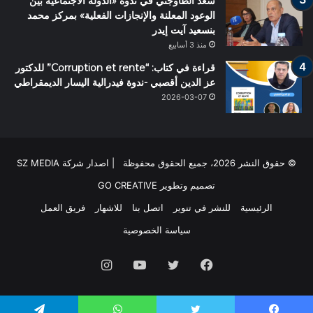
سعد الطاوجني في ندوة «الدولة الاجتماعية بين
الوعود المعلنة والإنجازات الفعلية» بمركز محمد
بنسعيد آيت إيدر
منذ 3 أسابيع
قراءة في كتاب: “Corruption et rente” للدكتور
عز الدين أقصبي -ندوة فيدرالية اليسار الديمقراطي
2026-03-07
© حقوق النشر 2026، جميع الحقوق محفوظة | اصدار شركة SZ MEDIA
تصميم وتطوير
GO CREATIVE
الرئيسية
للنشر في تنوير
اتصل بنا
للاشهار
فريق العمل
سياسة الخصوصية
فيسبوك
تويتر
يوتيوب
انستقرام