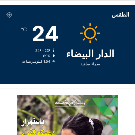
الطقس
24
℃
الدار البيضاء
24º - 23º
69%
1.54 كيلومتر/ساعة
سماء صافية