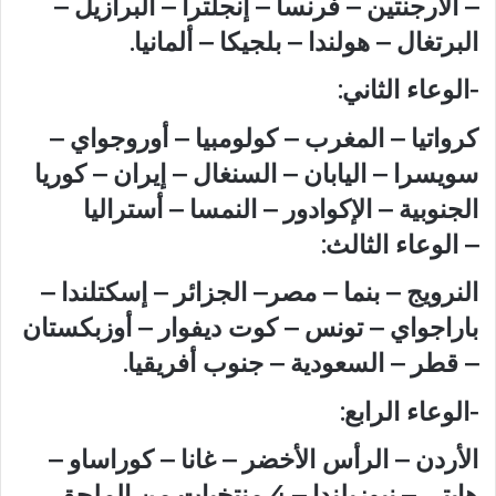
– الأرجنتين – فرنسا – إنجلترا – البرازيل –
البرتغال – هولندا – بلجيكا – ألمانيا.
-الوعاء الثاني:
كرواتيا – المغرب – كولومبيا – أوروجواي –
سويسرا – اليابان – السنغال – إيران – كوريا
الجنوبية – الإكوادور – النمسا – أستراليا
– الوعاء الثالث:
النرويج – بنما – مصر– الجزائر – إسكتلندا –
باراجواي – تونس – كوت ديفوار – أوزبكستان
– قطر – السعودية – جنوب أفريقيا.
-الوعاء الرابع:
الأردن – الرأس الأخضر – غانا – كوراساو –
هايتي – نيوزيلندا – 4 منتخبات من الملحق