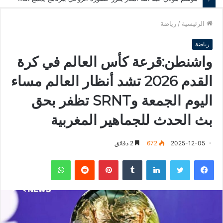
الرئيسية
/
رياضة
رياضة
واشنطن:قرعة كأس العالم في كرة
القدم 2026 تشد أنظار العالم مساء
اليوم الجمعة وSRNT تظفر بحق
بث الحدث للجماهير المغربية
2025-12-05
672
2 دقائق
فيسبوك
تويتر
لينكدإن
‏Tumblr
بينتيريست
‏Reddit
واتساب