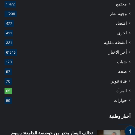
مجتمع
1٬472
وجهة نظر
1٬239
اقتصاد
477
اخرى
421
أنشطة ملكية
331
أخر الاخبار
6٬545
شباب
120
صحة
97
قناة تنوير
70
المرأة
65
حوارات
59
أخبار وطنية
تحالف اليسار يحذر من خوصصة الجامعة: رسوم