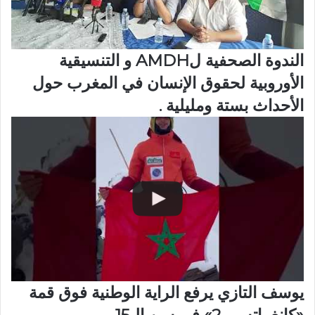
الندوة الصحفية لAMDH و التنسيقية
الأوروبية لحقوق الإنسان في المغرب حول
الأحداث بستة ومليلية .
يوسف التازي يرفع الراية الوطنية فوق قمة
«كانغ ياتسي 2» في سن الـ15