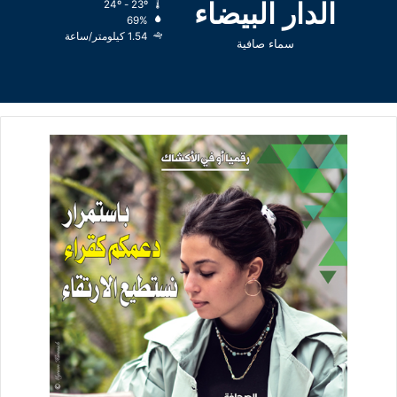
الدار البيضاء
24º - 23º
69%
1.54 كيلومتر/ساعة
سماء صافية