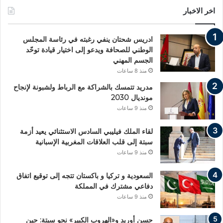
اخر الاخبار
ادريس شحتان ينفي رغبته في رئاسة المجلس
الوطني للصحافة ويدعو إلى اختيار قيادة توحّد
الجسم المهني
منذ 8 ساعات
مدريد تتمسك بالشراكة مع الرباط ولشبونة لإنجاح
مونديال 2030
منذ 9 ساعات
لقاء الملك فيليبي السادس الاستثنائي يعيد أزمة
سبتة إلى قلب العلاقات المغربية الإسبانية
منذ 9 ساعات
السعودية و تركيا و باكستان تتجه إلى توقيع اتفاق
دفاعي مشترك في المملكة
منذ 9 ساعات
حسن أوريد و«الهروب الكبير» نحو سبتة: حين