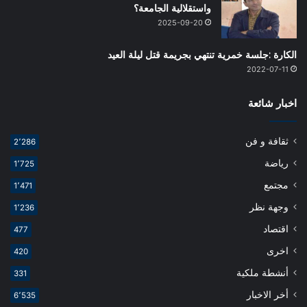
واستقلالية الجامعة؟
2025-09-20
الكارة :جلسة خمرية تنتهي بجريمة قتل ليلة العيد
2022-07-11
اخبار شائعة
ثقافة و فن
2٬286
رياضة
1٬725
مجتمع
1٬471
وجهة نظر
1٬236
اقتصاد
477
اخرى
420
أنشطة ملكية
331
أخر الاخبار
6٬535