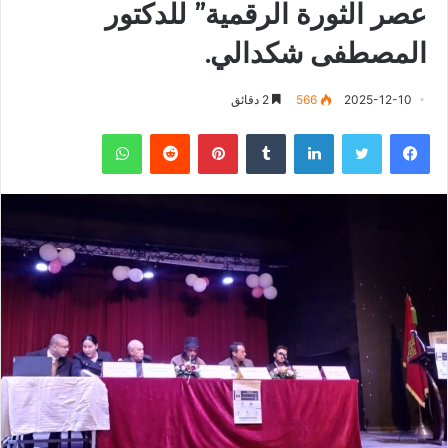
عصر الثورة الرقمية” للدكتور
المصطفى شكدالي.
2025-12-10
566
2 دقائق
فيسبوك
تويتر
لينكدإن
‏Tumblr
بينتيريست
‏Reddit
واتساب