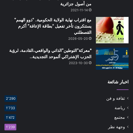
من أصول جزائرية
2021-11-14
مع اقتراب نهاية الولاية الحكومية.. “ذوو الهمم”
يستنكرون تأخر تفعيل “بطاقة الإعاقة” أكرم
القصطلني
2026-05-20
*معركة”التوطين”الذاتي والواقعي،القادمة، لرؤية
الحزب الإشتراكي ألموحد التجديدية…
2023-10-30
اخبار شائعة
ثقافة و فن
2٬290
رياضة
1٬733
مجتمع
1٬472
وجهة نظر
1٬239