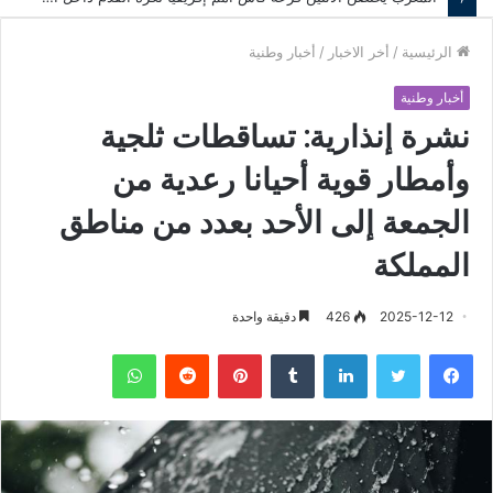
الرئيسية
/
أخر الاخبار
/
أخبار وطنية
أخبار وطنية
نشرة إنذارية: تساقطات ثلجية
وأمطار قوية أحيانا رعدية من
الجمعة إلى الأحد بعدد من مناطق
المملكة
2025-12-12
426
دقيقة واحدة
فيسبوك
تويتر
لينكدإن
‏Tumblr
بينتيريست
‏Reddit
واتساب