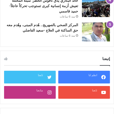
خالد البكاري يدق ناقوس الخطر: سبتة المحتلة
تعيش أزمة إنسانية كبرى تستوجب تحركاً عاجلاً-
حميد قاسمي
منذ 6 ساعات
المركز الصحي بالصهريج… هُدم المبنى، وهُدم معه
حق الساكنة في العلاج -سعيد الفاضلي
منذ 6 ساعات
إتبعنا
انظم لنا
تابعنا
تابعنا
متابعنا