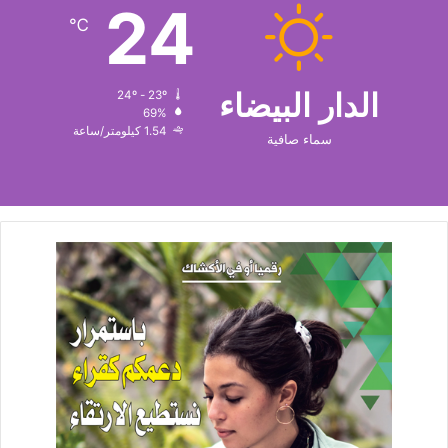
24
℃
الدار البيضاء
24º - 23º
69%
1.54 كيلومتر/ساعة
سماء صافية