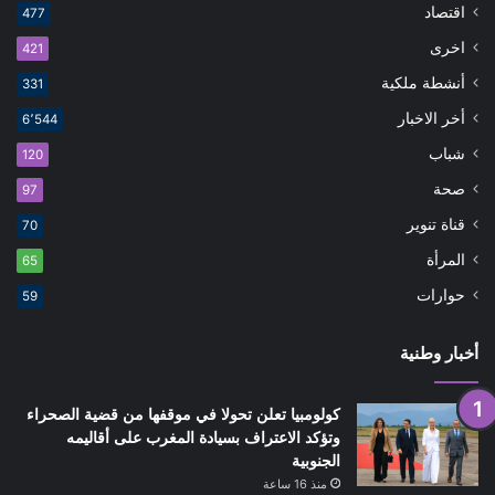
اقتصاد
477
اخرى
421
أنشطة ملكية
331
أخر الاخبار
6٬544
شباب
120
صحة
97
قناة تنوير
70
المرأة
65
حوارات
59
أخبار وطنية
كولومبيا تعلن تحولا في موقفها من قضية الصحراء
وتؤكد الاعتراف بسيادة المغرب على أقاليمه
الجنوبية
منذ 16 ساعة