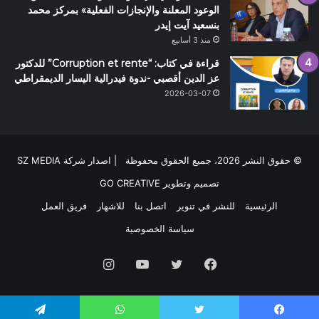
الوعود المعلنة والإنجازات الفعلية» بمركز محمد
بنسعيد آيت إيدر
منذ 3 أسابيع
قراءة في كتاب: “Corruption et rente” للدكتور
عز الدين أقصبي -ندوة فيدرالية اليسار الديمقراطي
2026-03-07
© حقوق النشر 2026، جميع الحقوق محفوظة | اصدار شركة SZ MEDIA
تصميم وتطوير
GO CREATIVE
الرئيسية
للنشر في تنوير
اتصل بنا
للاشهار
فريق العمل
سياسة الخصوصية
فيسبوك
تويتر
يوتيوب
انستقرام