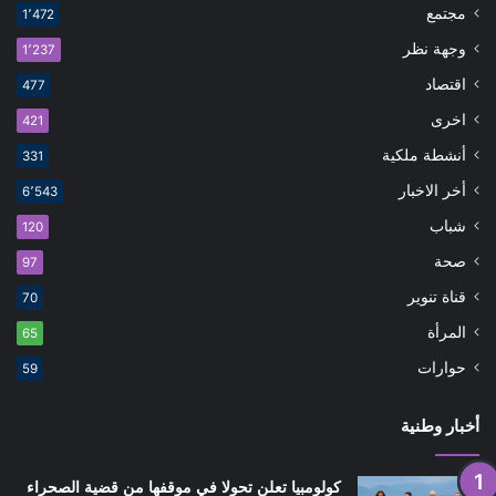
مجتمع
1٬472
وجهة نظر
1٬237
اقتصاد
477
اخرى
421
أنشطة ملكية
331
أخر الاخبار
6٬543
شباب
120
صحة
97
قناة تنوير
70
المرأة
65
حوارات
59
أخبار وطنية
كولومبيا تعلن تحولا في موقفها من قضية الصحراء