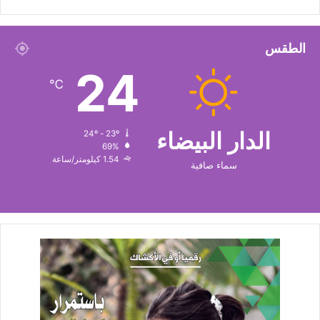
الطقس
24
℃
الدار البيضاء
24º - 23º
69%
1.54 كيلومتر/ساعة
سماء صافية