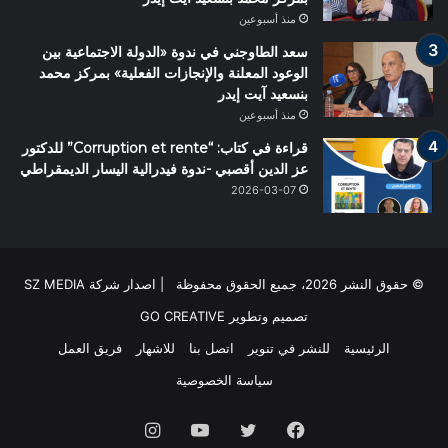
منذ أسبوعين
سعد الطاوجني في ندوة «الدولة الاجتماعية بين
الوعود المعلنة والإنجازات الفعلية» بمركز محمد
بنسعيد آيت إيدر
منذ أسبوعين
قراءة في كتاب: “Corruption et rente” للدكتور
عز الدين أقصبي -ندوة فيدرالية اليسار الديمقراطي
2026-03-07
© حقوق النشر 2026، جميع الحقوق محفوظة | اصدار شركة SZ MEDIA
تصميم وتطوير
GO CREATIVE
الرئيسية
للنشر في تنوير
اتصل بنا
للاشهار
فريق العمل
سياسة الخصوصية
فيسبوك
تويتر
يوتيوب
انستقرام