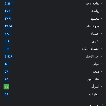
ثقافة و فن
2٬284
رياضة
1٬718
مجتمع
1٬471
وجهة نظر
1٬234
اقتصاد
477
اخرى
419
أنشطة ملكية
331
أخر الاخبار
6٬527
شباب
120
صحة
97
قناة تنوير
70
المرأة
65
حوارات
58