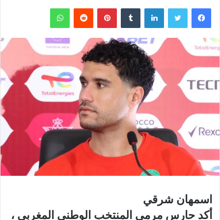
فيسبوك
تويتر
لينكدإن
‏Tumblr
بينتيريست
‏Reddit
واتساب
اسمهان شرقي
أكد حارس مرمى المنتخب الوطني المغربي ،