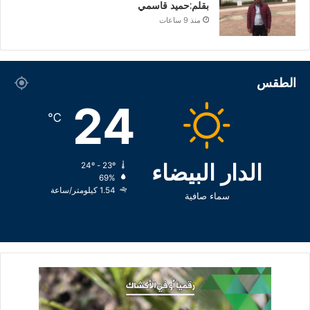
بقلم:حميد قاسمي
منذ 9 ساعات
الطقس
24
℃
الدار البيضاء
24º - 23º
69%
1.54 كيلومتر/ساعة
سماء صافية