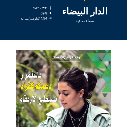
الدار البيضاء
24º - 23º
69%
1.54 كيلومتر/ساعة
سماء صافية