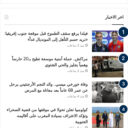
اخر الاخبار
فيلدا يرفع سقف الطموح قبل موقعة جنوب إفريقيا:
«نريد حسم التأهل إلى المونديال غداً»
منذ 3 ساعات
مراكش.. حملة أمنية موسعة تطيح بـ20 حارساً
وهمياً بجليز والحي الشتوي
منذ 3 ساعات
وفاة خورخي ميسي.. والد النجم الأرجنتيني يرحل
عن عمر 68 عاماً بعد معاناة مع المرض
منذ 4 ساعات
كولومبيا تعلن تحولا في موقفها من قضية الصحراء
وتؤكد الاعتراف بسيادة المغرب على أقاليمه
الجنوبية
منذ 5 ساعات