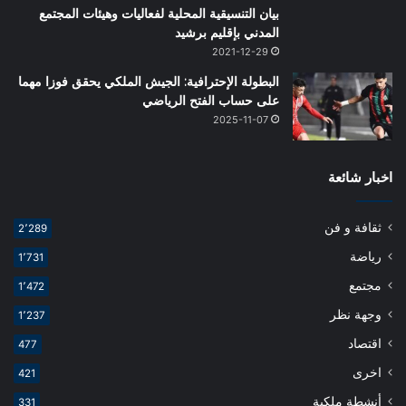
بيان التنسيقية المحلية لفعاليات وهيئات المجتمع
المدني بإقليم برشيد
2021-12-29
البطولة الإحترافية: الجيش الملكي يحقق فوزا مهما
على حساب الفتح الرياضي
2025-11-07
اخبار شائعة
ثقافة و فن
2٬289
رياضة
1٬731
مجتمع
1٬472
وجهة نظر
1٬237
اقتصاد
477
اخرى
421
أنشطة ملكية
331