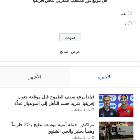
هل تتوقع فوز المنتخب المغربي بكاس افريقيا
نعم
لا
عرض النتائج
الأخيرة
الأشهر
فيلدا يرفع سقف الطموح قبل موقعة جنوب
إفريقيا: «نريد حسم التأهل إلى المونديال غداً»
منذ 3 ساعات
مراكش.. حملة أمنية موسعة تطيح بـ20 حارساً
وهمياً بجليز والحي الشتوي
منذ 3 ساعات