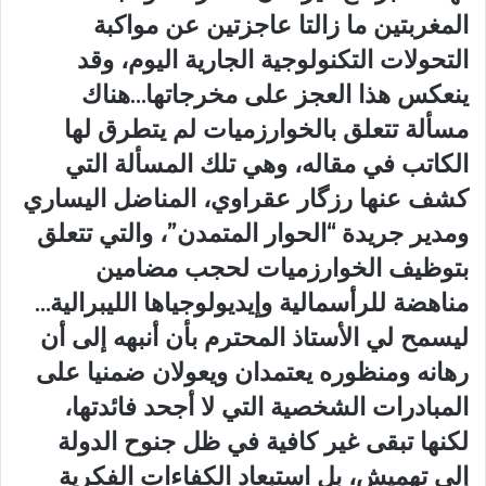
المغربتين ما زالتا عاجزتين عن مواكبة
التحولات التكنولوجية الجارية اليوم، وقد
ينعكس هذا العجز على مخرجاتها…هناك
مسألة تتعلق بالخوارزميات لم يتطرق لها
الكاتب في مقاله، وهي تلك المسألة التي
كشف عنها رزگار عقراوي، المناضل اليساري
ومدير جريدة “الحوار المتمدن”، والتي تتعلق
بتوظيف الخوارزميات لحجب مضامين
مناهضة للرأسمالية وإيديولوجياها الليبرالية…
ليسمح لي الأستاذ المحترم بأن أنبهه إلى أن
رهانه ومنظوره يعتمدان ويعولان ضمنيا على
المبادرات الشخصية التي لا أجحد فائدتها،
لكنها تبقى غير كافية في ظل جنوح الدولة
إلى تهميش، بل استبعاد الكفاءات الفكرية