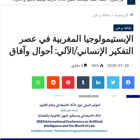
الرئيسية
/
ثقافة و فن
ثقافة و فن
الإبستيمولوجيا المغربية في عصر
التفكير الإنساني/الآلي: أحوال وآفاق
2026-01-29
405
5 دقائق
فيسبوك
تويتر
لينكدإن
‏Tumblr
بينتيريست
‏Reddit
واتساب