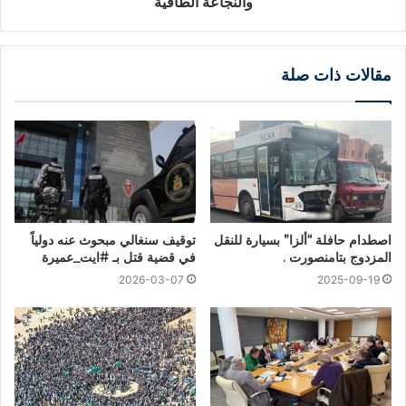
والنجاعة الطاقية
مقالات ذات صلة
اصطدام حافلة “ألزا” بسيارة للنقل
توقيف سنغالي مبحوث عنه دولياً
المزدوج بتامنصورت .
في قضية قتل بـ #ايت_عميرة
2026-03-07
2025-09-19