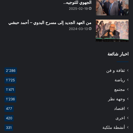
الجهوي للتوجيه…
2025-02-19
من العهد الجديد إلى مسرح البدوي – أحمد حبشي
2024-03-13
اخبار شائعة
ثقافة و فن
2٬286
رياضة
1٬725
مجتمع
1٬471
وجهة نظر
1٬236
اقتصاد
477
اخرى
420
أنشطة ملكية
331