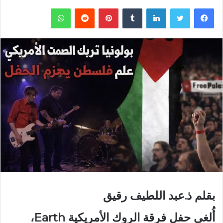
فيسبوك
تويتر
لينكدإن
‏Tumblr
بينتيريست
‏Reddit
واتساب
بقلم ذ.عبد اللطيف رقيق
أُلغي حفل فرقة الروك الأمريكية Earth،