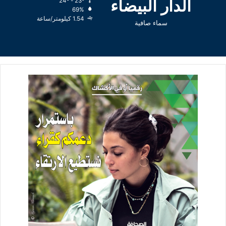
الدار البيضاء
24º - 23º
69%
1.54 كيلومتر/ساعة
سماء صافية