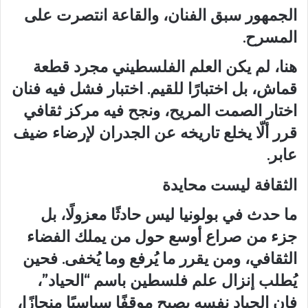
الجمهور سبق الفنان، والقاعة انتصرت على
المسرح.
هنا، لم يكن العلم الفلسطيني مجرد قطعة
قماش، بل اختبارًا للقيم. اختبار فشل فيه فنان
اختار الصمت المريح، ونجح فيه مركز ثقافي
قرر ألّا يخلع تاريخه عن الجدران لإرضاء ضيف
عابر.
الثقافة ليست محايدة
ما حدث في بولونيا ليس حادثًا معزولًا، بل
جزء من صراع أوسع حول من يملك الفضاء
الثقافي، ومن يقرر ما يُرفع وما يُخفى. فحين
يُطلب إنزال علم فلسطين باسم “الحياد”،
فإن الحياد نفسه يصبح موقفًا سياسيًا منحازًا،