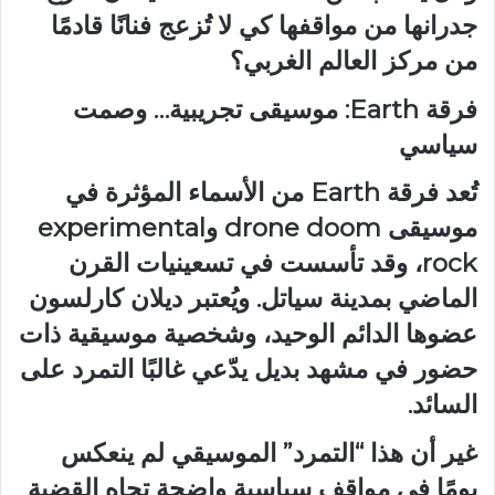
جدرانها من مواقفها كي لا تُزعج فنانًا قادمًا
من مركز العالم الغربي؟
فرقة Earth: موسيقى تجريبية… وصمت
سياسي
تُعد فرقة Earth من الأسماء المؤثرة في
موسيقى drone doom وexperimental
rock، وقد تأسست في تسعينيات القرن
الماضي بمدينة سياتل. ويُعتبر ديلان كارلسون
عضوها الدائم الوحيد، وشخصية موسيقية ذات
حضور في مشهد بديل يدّعي غالبًا التمرد على
السائد.
غير أن هذا “التمرد” الموسيقي لم ينعكس
يومًا في مواقف سياسية واضحة تجاه القضية