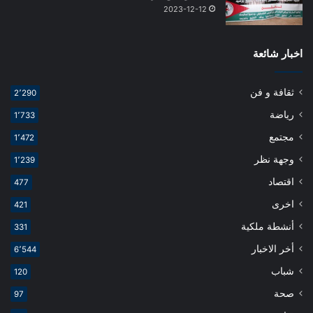
2023-12-12
اخبار شائعة
ثقافة و فن
2٬290
رياضة
1٬733
مجتمع
1٬472
وجهة نظر
1٬239
اقتصاد
477
اخرى
421
أنشطة ملكية
331
أخر الاخبار
6٬544
شباب
120
صحة
97