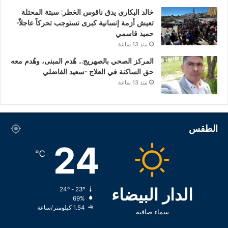
خالد البكاري يدق ناقوس الخطر: سبتة المحتلة
تعيش أزمة إنسانية كبرى تستوجب تحركاً عاجلاً-
حميد قاسمي
منذ 13 ساعة
المركز الصحي بالصهريج… هُدم المبنى، وهُدم معه
حق الساكنة في العلاج -سعيد الفاضلي
منذ 13 ساعة
الطقس
24
℃
الدار البيضاء
24º - 23º
69%
1.54 كيلومتر/ساعة
سماء صافية