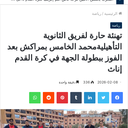
الرئيسية
/
رياضة
رياضة
تهنئة حارة لفريق الثانوية
التأهيليةمحمد الخامس بمراكش بعد
الفوز ببطولة الجهة في كرة القدم
إناث
2026-02-08
336
دقيقة واحدة
فيسبوك
تويتر
لينكدإن
‏Tumblr
بينتيريست
‏Reddit
واتساب