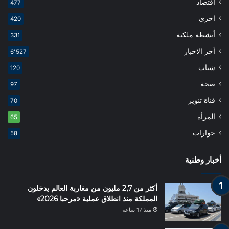
اقتصاد
477
اخرى
420
أنشطة ملكية
331
أخر الاخبار
6٬527
شباب
120
صحة
97
قناة تنوير
70
المرأة
65
حوارات
58
أخبار وطنية
أكثر من 2,7 مليون من مغاربة العالم يدخلون
المملكة منذ انطلاق عملية «مرحبا 2026»
منذ 17 ساعة