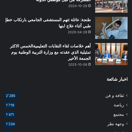
2024-10-26
طنجة: عائلة تتهم المستشفى الجامعي بارتكاب خطإ
طبي أثناء علاج ابنها
2026-04-28
أهم خلاصات لقاء النقابات التعليميةالخمس الاكثر
تمثيلية الذي عقدته مع وزارة التربية الوطنية يوم
الجمعة الأخير
2025-10-06
اخبار شائعة
ثقافة و فن
2٬285
رياضة
1٬719
مجتمع
1٬471
وجهة نظر
1٬234