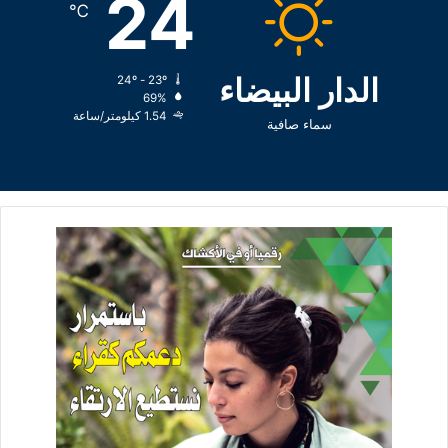
24
℃
الدار البيضاء
24º - 23º
69%
1.54 كيلومتر/ساعة
سماء صافية