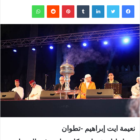
فيسبوك
تويتر
لينكدإن
‏Tumblr
بينتيريست
‏Reddit
واتساب
نعيمة ايت إبراهيم -تطوان