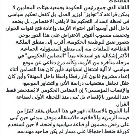
القطاعات.
اللقاء الذي جمع رئيس الحكومة بجمعية هيئات المحامين لا
يمكن قراءته كـ“تجاوز” لوزير العدل، بل كفعل تحكيم سياسي
في لحظة انسداد. التحكيم هنا لا يلغي الاختصاص، بل يضعه
داخل أفق أوسع: أفق احتواء الأزمة، وإعادة فتح قنوات الحوار،
وتخفيف منسوب التوتر. الاعتراض على هذا الدور يوحي
بتصور ضيق للوظيفة الحكومية، أقرب إلى منطق الملكية
القطاعية للملفات منه إلى منطق المسؤولية الجماعية.
الأكثر إشكالية هو استدعاء مبدأ “التضامن الحكومي” في
مرحلة متأخرة من الأزمة، وكأنه درع دفاعي عن موقع
سياسي، لا آلية اشتغال استباقية. فأين كان هذا التضامن أثناء
إعداد مشروع قانون أثار رفضًا واسعًا داخل المهنة؟ وأين كان
خلال تجاهل مقتضيات دراسة الأثر، والتشاور الموسع،
والإنصات المؤسسي؟ إن التضامن الحكومي لا يُستحضر فقط
عند الشعور بالإقصاء، بل يُبنى منذ اللحظة الأولى لصناعة
القرار.
أما التلويح بالاستقالة، فهو في هذا السياق يفقد كثيرًا من
قيمته الرمزية والأخلاقية. فالاستقالة موقف مبدئي حين تُبنى
على رفض مضمون أو قناعة سياسية واضحة، لا حين تُستخدم
كورقة ضغط احتجاجًا على مسار لم يكن صاحبه مهندسه.