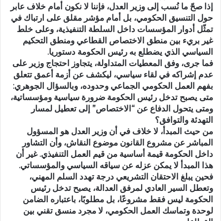
إذا صحّ ما نُسب إلى وزير العدل، فإننا لا نكون أمام خلاف عابر
حول التنسيق الحكومي، بل أمام مؤشر مقلق على ارتباك في
تمثّل أدوار المؤسسات داخل السلطة التنفيذية، وعلى خلط
غير بريء بين منطق الاختصاص القطاعي ومنطق التحكيم
السياسي الذي يضطلع به رئيس الحكومة دستوريا.
فما جرى، وفق المعطيات المتداولة، يتجاوز احتجاج وزير على
عدم إشراكه في لقاء سياسي، ليكشف عن أزمة أعمق تتعلق
بفهم العمل الحكومي الجماعي وحدوده، وبالسؤال الجوهري:
متى يصبح تدخل رئيس الحكومة ضرورة سياسية ومؤسساتية،
ومتى يتحول الدفاع عن “الاختصاص” إلى تعطيل لمسار
التهدئة والتوافق؟
من حيث المبدأ، لا خلاف في أن وزير العدل هو المسؤول
المباشر عن مشروع القانون موضوع النقاش، وأن التشاور
داخل الحكومة قيمة أساسية من قيم العمل التنفيذي. غير أن
هذا المبدأ لا يمكن عزله عن سياقه السياسي والمؤسساتي.
فحين يبلغ الاحتقان التشريعي درجة تهدد السلم المهني،
وتعطل السير العادي لمرفق العدالة، يصبح تدخل رئيس
الحكومة ليس فقط مشروعًا، بل مطلوبًا، باعتباره الضامن
لوحدة وتماسك العمل الحكومي، لا مجرد منسق تقني بين