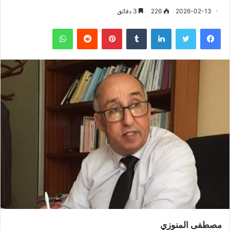
2026-02-13
226
3 دقائق
فيسبوك
تويتر
لينكدإن
‏Tumblr
بينتيريست
‏Reddit
واتساب
مصطفى المنوزي