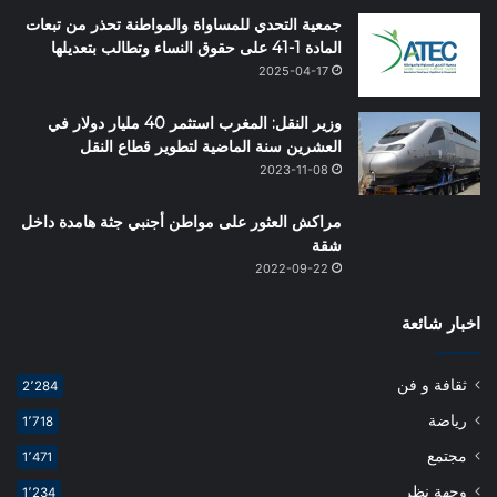
جمعية التحدي للمساواة والمواطنة تحذر من تبعات
المادة 1-41 على حقوق النساء وتطالب بتعديلها
2025-04-17
وزير النقل: المغرب استثمر 40 مليار دولار في
العشرين سنة الماضية لتطوير قطاع النقل
2023-11-08
مراكش العثور على مواطن أجنبي جثة هامدة داخل
شقة
2022-09-22
اخبار شائعة
ثقافة و فن
2٬284
رياضة
1٬718
مجتمع
1٬471
وجهة نظر
1٬234