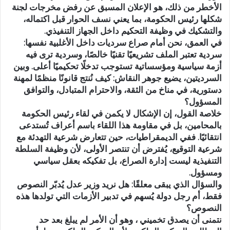
الأخطر من ذلك، هو الإعلان المسبق عن رفض مخرجات لجنة
شكلها رئيس الحكومة، بما يعني نسف الحوار قبل اكتماله،
والتشكيك في وظيفة التحكيم داخل الجهاز التنفيذي.
في العمق، نحن أمام صراع سرديات داخل الأغلبية نفسها:
سردية تعتبر الملف تشريعيًا تقنيًا خالصًا، وسردية ترى فيه
أزمة سياسية ومؤسساتية تستوجب تدخلًا تحكيميًا أعلى. وبين
السرديتين، يضيع جوهر النقاش: كيف نُنتج قانونًا منظمًا لمهنة
دستورية، في مناخ من الثقة، والاحترام المتبادل، والتوافق
المسؤول؟
خلاصة القول، إن الإشكال لا يكمن في لقاء رئيس الحكومة
بالمحامين، بل في مقاومة هذا اللقاء باسم أعراف تُستدعى
انتقائيًا. ففي الديمقراطيات، حين تتعارض شرعية التهدئة مع
شرعية التوقيع، يُفترض أن تنتصر الأولى، لأن وظيفة السلطة
التنفيذية ليست إدارة الصراع، بل تفكيكه بعقل سياسي
ومسؤول.
والسؤال الذي يبقى معلقًا: هل نريد وزير عدل يُدبّر النصوص
فقط، أم رجل دولة يُسهم في تدبير الأزمات التي تولدها هذه
النصوص؟
نتمنى أن يصدق تخميني ، وهو أن الأمر لم يبلغ بعد حد