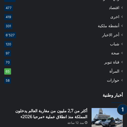
اقتصاد
477
اخرى
419
أنشطة ملكية
331
أخر الاخبار
6٬527
شباب
120
صحة
97
قناة تنوير
70
المرأة
65
حوارات
58
أخبار وطنية
أكثر من 2,7 مليون من مغاربة العالم يدخلون
المملكة منذ انطلاق عملية «مرحبا 2026»
منذ 12 ساعة