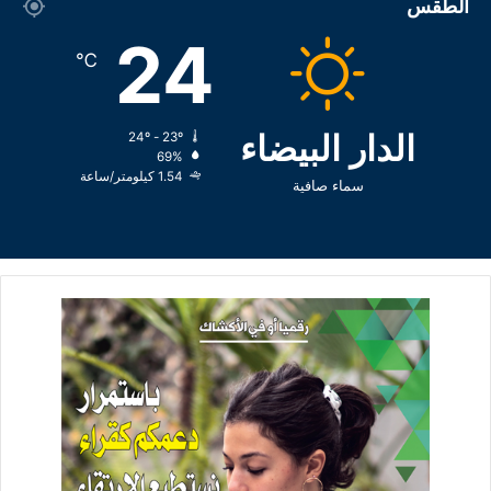
الطقس
24
℃
الدار البيضاء
24º - 23º
69%
1.54 كيلومتر/ساعة
سماء صافية