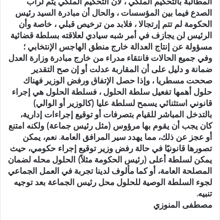
المطالبة بالتحكيم الملكي ، لأن التحكيم الملكي يتم لرأب
الصدع فيما بين المؤسسات ، والحال أن مبادرة السيد رئيس
الحكومة لم تتم إرتجالا ، فلابد من ترخيص قبلي ، خاصة وأن
الرئيس لن يجازف في أمر شبه سيادي لعلاقته بسلطة قضائية
مسؤولة عن إنتاج العدالة خارج منطق الهاجس الإنتخابي ؛
وفي جميع الحالات فانتقاء مدراء من خارج مبادرة وزارة العدل
ضمانة و دليل على أن المقاربة عدلت أو إن صح التقدير
صححت مسطريا ، وإذا حصل الإتفاق ورفض الوزير فهناك
حلول أهمها تفعيل سلطة الحلول ، فسلطة الحلول هي إجراء
قانوني استثنائي يسمح لسلطة عليا (كالوزير أو الوالي)
بالتدخل المباشر للقيام بتصرفات أو توقيع إجراءات إدارية،
كان يجب أن يقوم بها مرؤوس (مثل رئيس جماعة) ولكنه امتنع
أو عجز عن ذلك، مما يهدد سير المرافق العامة. نعم، يمكن
تصورها قانونيًا في حالة رفض وزير توقيع إجراء حكومي، حيث
يمكن لسلطة أعلى (رئيس الحكومة مثلاً) الحلول محله لضمان
المصلحة العامة، أو كما مألوف لدينا تجربة في العمل الجماعي
لجوء السلطة الوصية للحلول محل رئيس الجماعة بعد توجيه
تنبيه.
مصطفى المنوزي