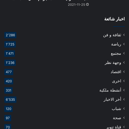
2021-11-25
اخبار شائعة
ثقافة و فن
2٬286
رياضة
1٬725
مجتمع
1٬471
وجهة نظر
1٬236
اقتصاد
477
اخرى
420
أنشطة ملكية
331
أخر الاخبار
6٬535
شباب
120
صحة
97
قناة تنوير
70