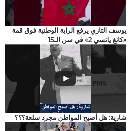
يوسف التازي يرفع الراية الوطنية فوق قمة
«كانغ ياتسي 2» في سن الـ15
شارية: هل أصبح المواطن مجرد سلعة؟؟؟