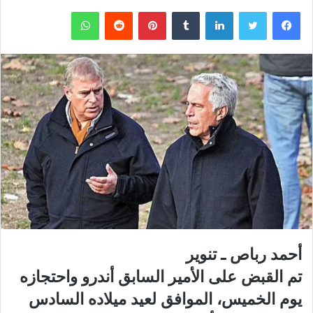
فيسبوك
تويتر
لينكدإن
‏Tumblr
بينتيريست
‏Reddit
واتساب
أحمد رباص ـ تنوير
تم القبض على الأمير السابق أندرو واحتجازه
يوم الخميس، الموافق لعيد ميلاده السادس